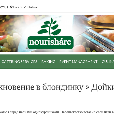
Harare, Zimbabwe
CT US
CATERING SERVICES
BAKING
EVENT MANAGEMENT
CULIN
кновение в блондинку » Дойк
ержаться перед парнями однокурсниками. Парень жестко вставил свой член в