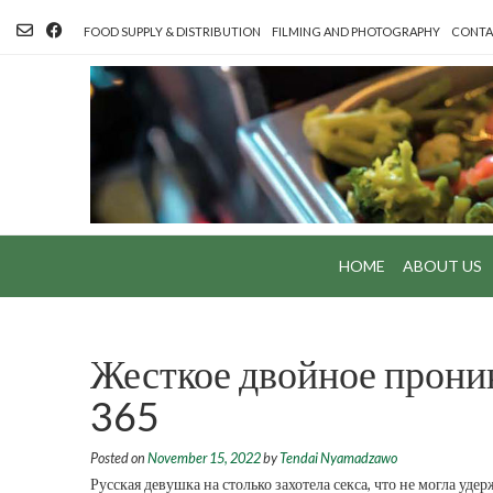
Skip
to
FOOD SUPPLY & DISTRIBUTION
FILMING AND PHOTOGRAPHY
CONTA
content
HOME
ABOUT US
Жесткое двойное прони
365
Posted on
November 15, 2022
by
Tendai Nyamadzawo
Русская девушка на столько захотела секса, что не могла уд