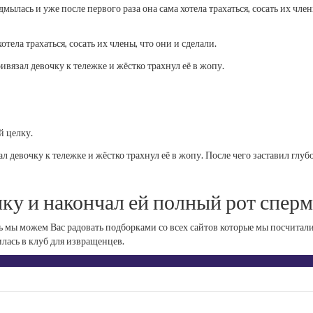
ылась и уже после первого раза она сама хотела трахаться, сосать их член
тела трахаться, сосать их члены, что они и сделали.
вязал девочку к тележке и жёстко трахнул её в жопу.
й целку.
 девочку к тележке и жёстко трахнул её в жопу. После чего заставил глуб
ку и накончал ей полный рот спер
ь мы можем Вас радовать подборками со всех сайтов которые мы посчитал
лась в клуб для извращенцев.