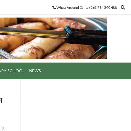
WhatsApp and Calls: +263 784 590 488
ARY SCHOOL
NEWS
и
 её