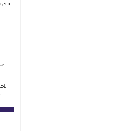
ы, что
око
мы
и