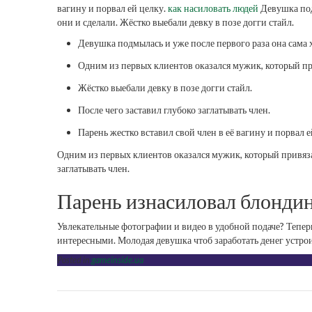
вагину и порвал ей целку.
как насиловать людей
Девушка подм
они и сделали. Жёстко выебали девку в позе догги стайл.
Девушка подмылась и уже после первого раза она сама хо
Одним из первых клиентов оказался мужик, который при
Жёстко выебали девку в позе догги стайл.
После чего заставил глубоко заглатывать член.
Парень жестко вставил свой член в её вагину и порвал е
Одним из первых клиентов оказался мужик, который привязал
заглатывать член.
Парень изнасиловал блондин
Увлекательные фотографии и видео в удобной подаче? Тепер
интересными. Молодая девушка чтоб заработать денег устрои
Posted in
gameinside.ua