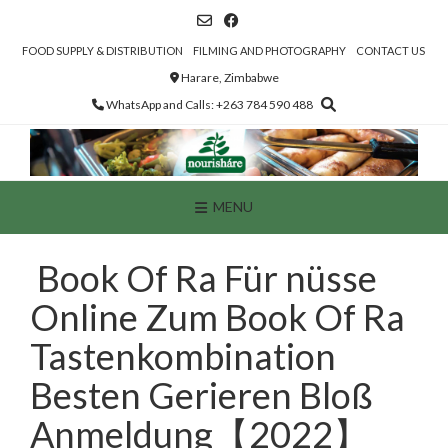
Skip
to
content
FOOD SUPPLY & DISTRIBUTION
FILMING AND PHOTOGRAPHY
CONTACT US
Harare, Zimbabwe
WhatsApp and Calls: +263 784 590 488
MENU
️️️️️️️️ Book Of Ra Für nüsse
Online Zum Book Of Ra
Tastenkombination
Besten Gerieren Bloß
Anmeldung【2022】