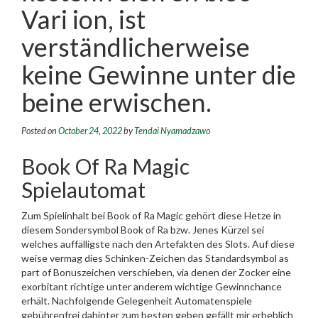
Vari ion, ist
verständlicherweise
keine Gewinne unter die
beine erwischen.
Posted on
October 24, 2022
by
Tendai Nyamadzawo
Book Of Ra Magic
Spielautomat
Zum Spielinhalt bei Book of Ra Magic gehört diese Hetze in
diesem Sondersymbol Book of Ra bzw. Jenes Kürzel sei
welches auffälligste nach den Artefakten des Slots. Auf diese
weise vermag dies Schinken-Zeichen das Standardsymbol as
part of Bonuszeichen verschieben, via denen der Zocker eine
exorbitant richtige unter anderem wichtige Gewinnchance
erhält.
Nachfolgende Gelegenheit Automatenspiele
gebührenfrei dahinter zum besten geben gefällt mir erheblich