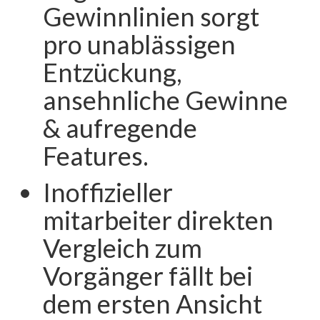
Gewinnlinien sorgt
pro unablässigen
Entzückung,
ansehnliche Gewinne
& aufregende
Features.
Inoffizieller
mitarbeiter direkten
Vergleich zum
Vorgänger fällt bei
dem ersten Ansicht