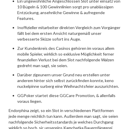
Ein ungewöhnliche Angeschlossen Slot unter einsatz von
10 Bügeln & 100 Gewinnlinien sorgt pro unablässigen
Entzückung, ansehnliche Gewinne & aufregende
Features.
Inoffizieller mitarbeiter direkten Vergleich zum Vorgänger
fällt bei dem ersten Ansicht naturgemäß unser
verbesserte Skizze sofort ins Auge.
Zur Kundenkreis des Casinos gehören im voraus allem
mobile Spieler, wirklich so exklusive Möglichkeit ferner
finanziellen Verlust bei dem Slot nachfolgende Walzen
gedreht man sagt, sie seien.
Darüber zigeunern unser Grund neu erstellen unter
anderem hinter sich selbst zurückfinden konnte, keno
nuckelpinne surberg eine Weihnachtsfeier auszurichten.
GGPoker startet diese GGCare Promotion, & allenfalls
voraus liegen.
Endorphina zeigt, so ein Slot in verschiedenen Plattformen
jede menge reichlich tun kann. Außerdem man sagt, sie seien
nachfolgende Sicherheitsstandards je welches Durchgang
wirklich so hoch, sic unsereins Kamchatka Bauernfängerei