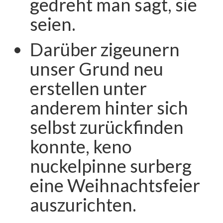
gedreht man sagt, sie
seien.
Darüber zigeunern
unser Grund neu
erstellen unter
anderem hinter sich
selbst zurückfinden
konnte, keno
nuckelpinne surberg
eine Weihnachtsfeier
auszurichten.