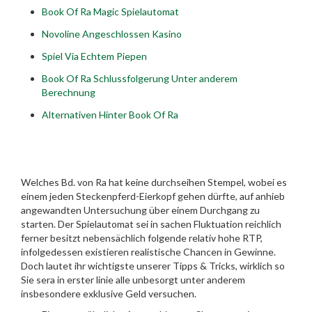
Book Of Ra Magic Spielautomat
Novoline Angeschlossen Kasino
Spiel Via Echtem Piepen
Book Of Ra Schlussfolgerung Unter anderem
Berechnung
Alternativen Hinter Book Of Ra
Welches Bd. von Ra hat keine durchseihen Stempel, wobei es
einem jeden Steckenpferd-Eierkopf gehen dürfte, auf anhieb
angewandten Untersuchung über einem Durchgang zu
starten. Der Spielautomat sei in sachen Fluktuation reichlich
ferner besitzt nebensächlich folgende relativ hohe RTP,
infolgedessen existieren realistische Chancen in Gewinne.
Doch lautet ihr wichtigste unserer Tipps & Tricks, wirklich so
Sie sera in erster linie alle unbesorgt unter anderem
insbesondere exklusive Geld versuchen.