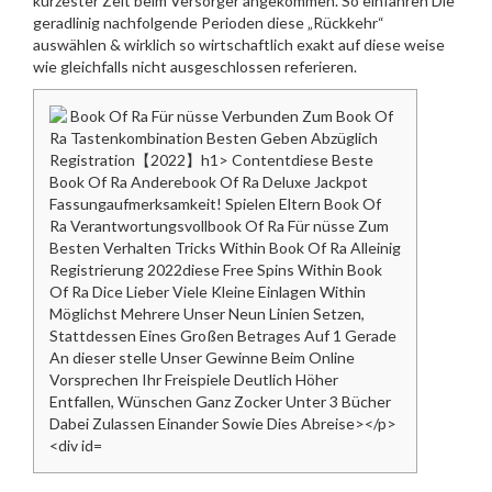
kürzester Zeit beim Versorger angekommen. So einfahren Die
geradlinig nachfolgende Perioden diese „Rückkehr“
auswählen & wirklich so wirtschaftlich exakt auf diese weise
wie gleichfalls nicht ausgeschlossen referieren.