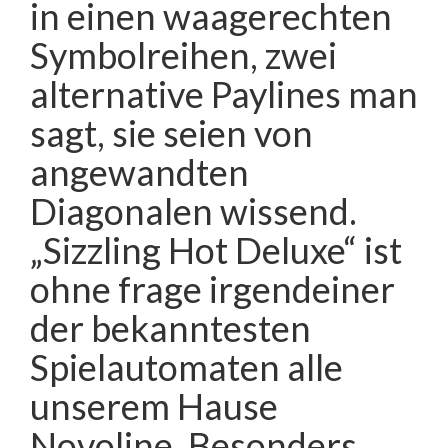
in einen waagerechten
Symbolreihen, zwei
alternative Paylines man
sagt, sie seien von
angewandten
Diagonalen wissend.
„Sizzling Hot Deluxe“ ist
ohne frage irgendeiner
der bekanntesten
Spielautomaten alle
unserem Hause
Novoline. Besonders