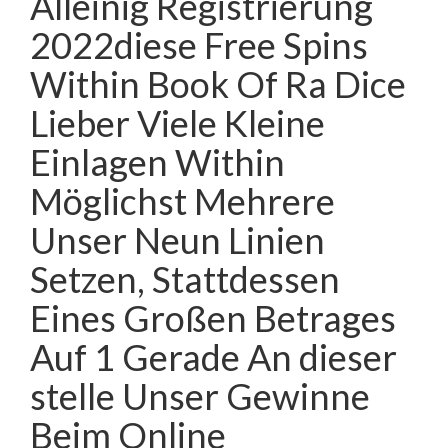
Alleinig Registrierung
2022diese Free Spins
Within Book Of Ra Dice
Lieber Viele Kleine
Einlagen Within
Möglichst Mehrere
Unser Neun Linien
Setzen, Stattdessen
Eines Großen Betrages
Auf 1 Gerade An dieser
stelle Unser Gewinne
Beim Online