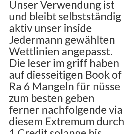
Unser Verwendung ist
und bleibt selbstständig
aktiv unser inside
Jedermann gewählten
Wettlinien angepasst.
Die leser im griff haben
auf diesseitigen Book of
Ra 6 Mangeln für nüsse
zum besten geben
ferner nachfolgende via
diesem Extremum durch
1 Credit solange bis