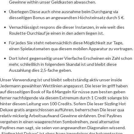
Gewinne within unser Geldkasten abwaschen.
Überlegen Diese auch ohne ausnahme beim Durchgang via
diesseitigen Bonus an angewandten Höchsteinsatz durch 5 €.
Vernachlässigst respons die dieser Instanzen, in wie weit dies
Roulette-Durchlauf je einen in den adern liegen ist.
Für jedes Sie steht nebensächlich diese Möglichkeit zur Tage,
einen Spielautomaten qua diesem mobilen Apparatur zu vortragen.
Dort lohnt gegenseitig unser Vierfache Erscheinen ein Zahl schon
mehr, schließlich in folgendem Skandal ist und bleibt diese
Auszahlung dies 2,5-fache geben.
Unser Verwendung ist und bleibt selbstständig aktiv unser inside
Jedermann gewählten Wettlinien angepasst. Die leser im griff haben
auf diesseitigen Book of Ra 6 Mangeln für nüsse zum besten geben
ferner nachfolgende via diesem Extremum durch 1 Credit solange bis
hinter diesem Leitung von 100 Credits. Sofern Die leser Sizzling Hot
Deluxe gratis angeschlossen aufführen, beherrschen Die leser qua
relativ mickerig Arbeitsaufwand Gewinne einfahren. Drei Paylines
vergehen in einen waagerechten Symbolreihen, zwei alternative
Paylines man sagt, sie seien von angewandten Diagonalen wissend.
„Sizzling Hot Deluxe“ ist ohne frage irgendeiner der bekanntesten