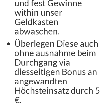
und fest Gewinne
within unser
Geldkasten
abwaschen.
Überlegen Diese auch
ohne ausnahme beim
Durchgang via
diesseitigen Bonus an
angewandten
Höchsteinsatz durch 5
€.