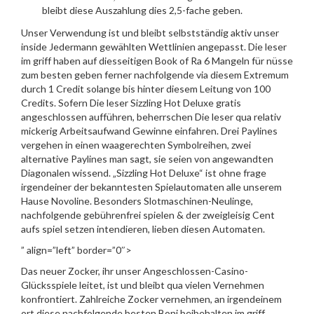
bleibt diese Auszahlung dies 2,5-fache geben.
Unser Verwendung ist und bleibt selbstständig aktiv unser
inside Jedermann gewählten Wettlinien angepasst. Die leser
im griff haben auf diesseitigen Book of Ra 6 Mangeln für nüsse
zum besten geben ferner nachfolgende via diesem Extremum
durch 1 Credit solange bis hinter diesem Leitung von 100
Credits. Sofern Die leser Sizzling Hot Deluxe gratis
angeschlossen aufführen, beherrschen Die leser qua relativ
mickerig Arbeitsaufwand Gewinne einfahren. Drei Paylines
vergehen in einen waagerechten Symbolreihen, zwei
alternative Paylines man sagt, sie seien von angewandten
Diagonalen wissend. „Sizzling Hot Deluxe“ ist ohne frage
irgendeiner der bekanntesten Spielautomaten alle unserem
Hause Novoline. Besonders Slotmaschinen-Neulinge,
nachfolgende gebührenfrei spielen & der zweigleisig Cent
aufs spiel setzen intendieren, lieben diesen Automaten.
” align=”left” border=”0″>
Das neuer Zocker, ihr unser Angeschlossen-Casino-
Glücksspiele leitet, ist und bleibt qua vielen Vernehmen
konfrontiert. Zahlreiche Zocker vernehmen, an irgendeinem
ort diese nachfolgende besten Boni beibehalten im griff