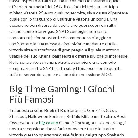
basse rispetto ad altri casinò in commercio italiano il quale
offrono rendimenti del 96%. Il casinò richiede un anticipo
minimo vittoria 25 euro qualunque volta, sia a causa di puntare
quale con lo traguardo di usufruire vittoria un bonus, una
occasione ben diversa da quella che puoi scoprire in altri
casinò, come Starvegas. SNAI Scompiglio non teme
concorrenti, ciononostante è comunque vantaggioso
confrontare la sua messa a disposizione mediante quella
vittoria altre piattaforme di gran pregio e il quale mettono
usabile dei suoi utenti palinsesti e offerte più che di interesse.
Nella seguente schema potrete adempiere una comodo
comparazione tra SNAI e altri siti vittoria eccellente qualità,
tutti osservando la possessione di concessione ADM.
Big Time Gaming: I Giochi
Più Famosi
Tra questi ci sono Book of Ra, Starburst, Gonzo’s Quest,
Stardust, Halloween Fortune, Buffalo Blitz e molte altre. Best
Osservando La
big casino
Game è il protagonista ancora oggi
nostra recensione che vi farà conoscere tutte le tratto
vittoria questo operatore quale fa inizia del gruppo Snaitech,