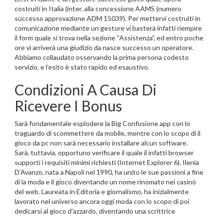
costruiti in Italia (inter. alla concessione AAMS (numero
successo approvazione ADM 15039). Per mettervi costruiti in
comunicazione mediante un gestore vi basterà infatti riempire
il form quale si trova nella sezione “Assistenza”, ed entro poche
ore vi arriverà una giudizio da nasce successo un operatore.
Abbiamo collaudato osservando la prima persona codesto
servizio, e l’esito è stato rapido ed esaustivo.
Condizioni A Causa Di
Ricevere I Bonus
Sarà fondamentale esplodere la Big Confusione app con lo
traguardo di scommettere da mobile, mentre con lo scopo di il
gioco da pc non sarà necessario installare alcun software.
Sarà, tuttavia, opportuno verificare il quale il infatti browser
supporti i requisiti minimi richiesti (Internet Explorer 6). Ilenia
D’Avanzo, nata a Napoli nel 1990, ha unito le sue passioni a fine
di la moda e il gioco diventando un nome rinomato nei casinò
del web. Laureata in Editoria e giornalismo, ha inizialmente
lavorato nel universo ancora oggi moda con lo scopo di poi
dedicarsi al gioco d’azzardo, diventando una scrittrice