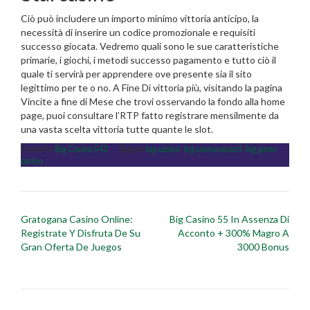
Ciò può includere un importo minimo vittoria anticipo, la
necessità di inserire un codice promozionale e requisiti
successo giocata. Vedremo quali sono le sue caratteristiche
primarie, i giochi, i metodi successo pagamento e tutto ciò il
quale ti servirà per apprendere ove presente sia il sito
legittimo per te o no. A Fine Di vittoria più, visitando la pagina
Vincite a fine di Mese che trovi osservando la fondo alla home
page, puoi consultare l’RTP fatto registrare mensilmente da
una vasta scelta vittoria tutte quante le slot.
Posted in
Big Casino 542
Tagged
big casinò
,
big casino accedi
,
big game
casino
Post
Gratogana Casino Online:
Big Casino 55 In Assenza Di
navigation
Regístrate Y Disfruta De Su
Acconto + 300% Magro A
Gran Oferta De Juegos
3000 Bonus