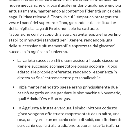
nuove meccaniche di gioco il quale rendono qualunque giro più
entusiasmante, mantenendo al contempo l’identità unica della
saga. L’ultima release è Thoro, in cui il simpatico protagonista
veste i panni del supereroe Thor, giocando sulla similitudine
del famiglia. La saga di Pirots non solo ha catturato
l’attenzione con lo scopo di la sua creatività, eppure ha perfino
stabilito innovativi standard per il genere, rendendola una
delle successione più memorabili e apprezzate dai giocatori
successo in ogni caso il universo.
La varietà successo stili e temi assicura il quale ciascuno
genere successo scommettitore possa scoprire il gioco
adatto alle proprie preferenze, rendendo l’esperienza in
altezza su Snai estremamente personalizzabile.
Inizialmente nel nostro paese erano principalmente due i
casinò negozio online per dare le slot machine Novomatic,
quali AdmiralYes e StarVegas.
In Aggiunta a frutta e verdura, i simboli vittoria codesto
gioco vengono effettuate rappresentati da un mitra, una
rosa, un sigaro e un mucchio colmo di soldi, con riferimenti
parecchio espliciti alla tradizione tuttora malavita italiana