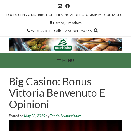
Skip
to
content
FOOD SUPPLY & DISTRIBUTION
FILMING AND PHOTOGRAPHY
CONTACT US
Harare, Zimbabwe
WhatsApp and Calls: +263 784 590 488
MENU
Big Casino: Bonus
Vittoria Benvenuto E
Opinioni
Posted on
May 23, 2025
by
Tendai Nyamadzawo