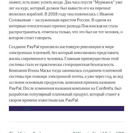
значит, есть шанс успеть везде. Два часа спустя “Мурманск” уже
лег на курс, который должен был вывести его на перехват
японских кораблей. В 2018 году она поженилась с Иваном
Соловьевым – заслуженным юристом России. В одном из
интервью относительно причин развода Поклонская не стала
распространяться, отметила только, что это был не тот человек, о
котором стоит говорить.
Создание PayPal произвело настоящую революцию в мире
электронных платежей, без который невозможно представить
жизнь современного человека. Главным преимуществом этой
системы стало ее практически стопроцентная безопасность.
Компания Илона Маска тогда занималась созданием платежной
системы при помощи электронной почты, а уже через год, вслед
за своим основным продуктом, компания приняла название
PayPal. После изменения названия компании на Confinity, был
разработан популярный платежный продукт, который станет в
скором времени известным как PayPal.
Posted in
black