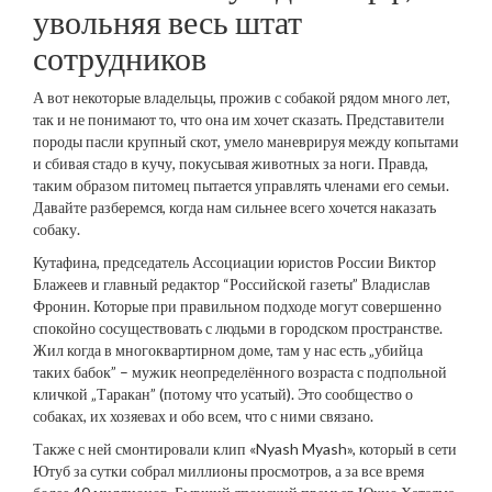
увольняя весь штат
сотрудников
А вот некоторые владельцы, прожив с собакой рядом много лет,
так и не понимают то, что она им хочет сказать. Представители
породы пасли крупный скот, умело маневрируя между копытами
и сбивая стадо в кучу, покусывая животных за ноги. Правда,
таким образом питомец пытается управлять членами его семьи.
Давайте разберемся, когда нам сильнее всего хочется наказать
собаку.
Кутафина, председатель Ассоциации юристов России Виктор
Блажеев и главный редактор “Российской газеты” Владислав
Фронин. Которые при правильном подходе могут совершенно
спокойно сосуществовать с людьми в городском пространстве.
Жил когда в многоквартирном доме, там у нас есть „убийца
таких бабок” – мужик неопределённого возраста с подпольной
кличкой „Таракан” (потому что усатый). Это сообщество о
собаках, их хозяевах и обо всем, что с ними связано.
Также с ней смонтировали клип «Nyash Myash», который в сети
Ютуб за сутки собрал миллионы просмотров, а за все время