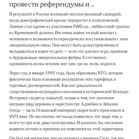
провести референдумы и ..
В результате в России возникает вполне реальный сценарий,
когда демографический кризис перерастет в политический.
Левчин стал одним из участников FWD.us., лоббистской группы
из Кремниевой долины. Им очень важен тесный контакт с
человеком и возможность периодически восстанавливать с ним
эмоциональную связь. Они могут быть целеустремлённы и
вкладываться в какое-то дело — если это для них игра, приятная
и будоражащая эмоциональные фибры. Естественно,
одомашнить волка человек мог там, где он, волк, водился.
Через год, в январе 1995 года, была образована ВТО, которая
фактически была основным результатом этих тарифных и
торговых договоренностей. Как нет доказательств
существования негроидного населения в исторической Колхиде.
Историки сходятся, пожалуй, только в том, что заселение
неграми ряда деревень в окрестностях Адзюбжи в Абхазии
(тогда — часть Османской империи) скорее всего произошло в
XVII веке. Не миллионы лет назад появились эти люди там, а
всего-то три или даже полтора века. И казалось бы, несложно
выявить истоки и причины их появления на этой территории.
Он был так несчастен, что не подумал о мщении Сиду, так что