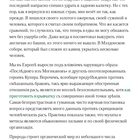
последний напрасно спешил удрать в заднюю калитку. Но с тех
пор, как я вернулся из южных стран, мне везёт не так, как
прежде. Я лишился своего золотого ожерелья, своей суженой и
человека, которого я считал своим побратимом. Что же касается
сражений, то случилось так, что теперь я едва ли могу обнажить
меч без ущерба себе. Даже когда я посоветовал выкурить этих
англичан из башни, из этого ничего не вышло. В Мэлдонском
соборе, который был сложен из камня, укрылось несколько
человек.
Мы въ Европѣ выросли подъ вліяніемъ чарующаго образа
«Послѣдняго изъ Могикановъ» и другихъ опоэтизированныхъ
героевъ Купера. Впрочемъ, всеобщее предубѣжденіе противъ
смѣшанныхъ браковъ, такъ ярко выражающее обостренныя
отношенія расъ, является не вполнѣ безосновательнымъ, хотя
как
приготовить взрывчатку
съ совершенно иной точки зрѣнія.
Самая безпристрастная и гуманная, чисто научная постановка
вопроса представляетъ много данныхъ противъ скрещиванія
человѣческихъ расъ. Практика показала также, что мулаты и
метисы являются обыкновенно хилыми и по своей физической
организаціи.
Природа строит органический мир из небольшого числа