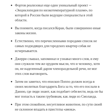
Фортов реализовал еще один уникальный проект —
«Энциклопедия по низкотемпературной плазме», по
которой в России были ведущие специалисты в этой
области.
Вы поимите, когда писался Коран, были совершенно иные
законы жизни.
Естественно, что перечисленными породами список не
самых подходящих для городских квартир собак не
исчерпывается.
Джерри слышал, запоминал и узнавал много слов, и ему
они служили тем же орудием мысли, что и человеку, хотя
он, не наделенный даром членораздельной речи, не мог
этих слов выговорить.
Затем он заметил, что епископ Поппо должен всегда в
своих молитвах благодарить Бога за то, что его послали в
Данию, где люди знают, как подобает себя вести, ведь он бы
мог попасть к таким грубиянам, как люди из Смоланда.
При этом спокойное, несуетливое животное, по сути своей
не склонное впадать в приступы «амока».