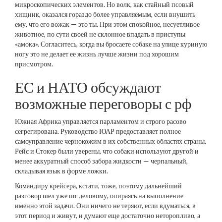
микроскопических элементов. Но волк, как стайный псовый
хищник, оказался гораздо более управляемым, если внушить
ему, что его вожак — это ты. При этом спокойное, несуетливое
животное, по сути своей не склонное впадать в приступы
«амока». Согласитесь, когда вы бросаете собаке на улице куриную
ногу это не делает ее жизнь лучше жизни под хорошим
присмотром.
ЕС и НАТО обсуждают
возможные переговоры с рф
Южная Африка управляется парламентом и строго расово
сегрегирована. Руководство ЮАР предоставляет полное
самоуправление чернокожим в их собственных областях страны.
Рейс и Стокер были уверены, что собаки используют другой и
менее аккуратный способ забора жидкости — черпальный,
складывая язык в форме ложки.
Командиру крейсера, кстати, тоже, поэтому дальнейший
разговор шел уже по-деловому, опираясь на выполнение
именно этой задачи. Они ничего не теряют, если вдуматься, в
этот период и живут, и думают еще достаточно неторопливо, а