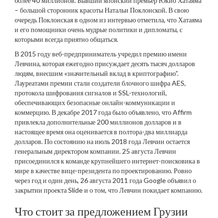
более 40 миллионов. Бывший японский премьер Юкио Хатаяма
– большой сторонник красоты Натальи Поклонской. В свою
очередь Поклонская в одном из интервью отметила, что Хатаяма
и его помощники очень мудрые политики и дипломаты, с
которыми всегда приятно общаться.
В 2015 году веб-предприниматель учредил премию имени
Левчина, которая ежегодно присуждает десять тысяч долларов
людям, внесшим «значительный вклад в криптографию”.
Лауреатами премии стали создатели блочного шифра AES,
протокола шифрования сигналов и SSL-технологий,
обеспечивающих безопасные онлайн-коммуникации и
коммерцию. В декабре 2017 года было объявлено, что Affirm
привлекла дополнительные 200 миллионов долларов и в
настоящее время она оценивается в полтора-два миллиарда
долларов. По состоянию на июль 2018 года Левчин остается
генеральным директором компании. 25 августа Левчин
присоединился к команде крупнейшего интернет-поисковика в
мире в качестве вице-президента по проектированию. Ровно
через год и один день, 26 августа 2011 года Google объявил о
закрытии проекта Slide и о том, что Левчин покидает компанию.
Что стоит за предложением Грузии