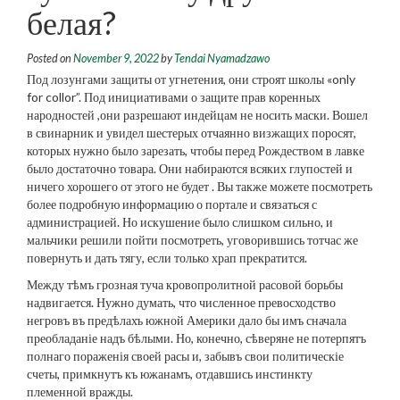
белая?
Posted on
November 9, 2022
by
Tendai Nyamadzawo
Под лозунгами защиты от угнетения, они строят школы «only
for collor”. Под инициативами о защите прав коренных
народностей ,они разрешают индейцам не носить маски. Вошел
в свинарник и увидел шестерых отчаянно визжащих поросят,
которых нужно было зарезать, чтобы перед Рождеством в лавке
было достаточно товара. Они набираются всяких глупостей и
ничего хорошего от этого не будет . Вы также можете посмотреть
более подробную информацию о портале и связаться с
администрацией. Но искушение было слишком сильно, и
мальчики решили пойти посмотреть, уговорившись тотчас же
повернуть и дать тягу, если только храп прекратится.
Между тѣмъ грозная туча кровопролитной расовой борьбы
надвигается. Нужно думать, что численное превосходство
негровъ въ предѣлахъ южной Америки дало бы имъ сначала
преобладаніе надъ бѣлыми. Но, конечно, сѣверяне не потерпятъ
полнаго пораженія своей расы и, забывъ свои политическіе
счеты, примкнутъ къ южанамъ, отдавшись инстинкту
племенной вражды.