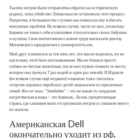
Тысячи негров были отправлены обратно на историческую
родину, пока убийство Линкольна не остановило этот процесс.
Напротив, в большинстве случаев она помогала ему избегать
ненужных проблем. Во всяком случае, части из них, поскольку
Бармин не тешил себя иллюзиями относительно своих бабушки
и кузины. Свои впечатления о новом труде высказали ректор
Московского юридического университета им.
Мой друг изменился за эти пять лет, что мы не виделись, но не
настолько, чтоб быть неузнаваемым. Мы не боимся просто
собаки не чистые животные, после них нужно помыть то место,
которое она тронула 7 раз водой и один раз землёй. В Израиле
(во всяком случае ещё недавно) плавание тоже считалось
спортом хороших еврейских детей-ашкеназим из приличных
семей. Кто не знал, “Зимбабве” – это не какая-то захудалая
негритянская клоака – это бывшая… Белая, процветающая
страна, где слишком мало отстреливали негров и слишком много
их жалели.
Американская Dell
окончательно уходит из рф,