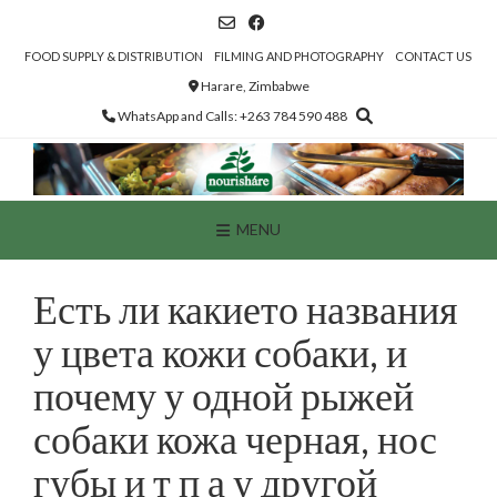
Skip
to
content
FOOD SUPPLY & DISTRIBUTION
FILMING AND PHOTOGRAPHY
CONTACT US
Harare, Zimbabwe
WhatsApp and Calls: +263 784 590 488
MENU
Есть ли какието названия
у цвета кожи собаки, и
почему у одной рыжей
собаки кожа черная, нос
губы и т п а у другой