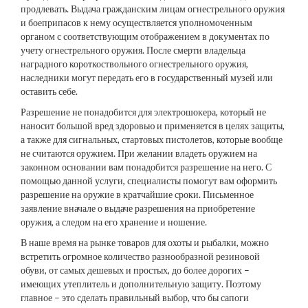
продлевать. Выдача гражданским лицам огнестрельного оружия
и боеприпасов к нему осуществляется уполномоченным
органом с соответствующим отображением в документах по
учету огнестрельного оружия. После смерти владельца
наградного короткоствольного огнестрельного оружия,
наследники могут передать его в государственный музей или
оставить себе.
Разрешение не понадобится для электрошокера, который не
наносит большой вред здоровью и применяется в целях защиты,
а также для сигнальных, стартовых пистолетов, которые вообще
не считаются оружием. При желании владеть оружием на
законном основании вам понадобится разрешение на него. С
помощью данной услуги, специалисты помогут вам оформить
разрешение на оружие в кратчайшие сроки. Письменное
заявление вначале о выдаче разрешения на приобретение
оружия, а следом на его хранение и ношение.
В наше время на рынке товаров для охоты и рыбалки, можно
встретить огромное количество разнообразной резиновой
обуви, от самых дешевых и простых, до более дорогих –
имеющих утеплитель и дополнительную защиту. Поэтому
главное – это сделать правильный выбор, что бы сапоги