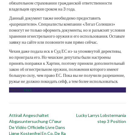
обязательном страховании гражданской ответственности
владельцев оружия сроком на 3 года.
Данный документ также необходимо предоставить
«разрешителю». Специалисты компании «Легал Солюшнз»
помогут не только оформить документы, но и разъяснят условия
хранения огнестрельного оружия и его использования. Оставьте
заявку на сайте или позвоните нам прямо сейчас.
Чехия даже подала иск в Суд ЕС из-за упомянутой директивы,
но проиграла его. Но чешские депутаты были настроены
принять поправки к Хартии, поэтому приняли дополнительный
закон об огнестрельном оружии, положения которого имеют
большую силу, чем право ЕС. Пока вы не получили разрешение,
ружье не должно покидать сейф, а тем более использоваться.
Posted in
black
Post
Attirail Angeschaltet
Lucky Larrys Lobstermania
navigation
Abgasuntersuchung Cí”œur
step 3 Position
De Vidéo Officielle Livre Dans
Ligne Kostenfrei En Co. De Ra