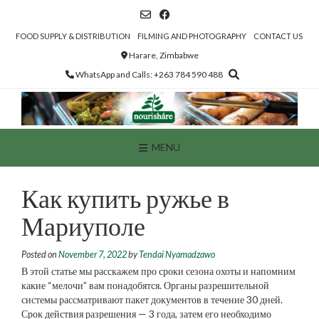
Skip
to
content
FOOD SUPPLY & DISTRIBUTION
FILMING AND PHOTOGRAPHY
CONTACT US
Harare, Zimbabwe
WhatsApp and Calls: +263 784 590 488
MENU
Как купить ружье в
Мариуполе
Posted on
November 7, 2022
by
Tendai Nyamadzawo
В этой статье мы расскажем про сроки сезона охоты и напомним
какие “мелочи” вам понадобятся. Органы разрешительной
системы рассматривают пакет документов в течение 30 дней.
Срок действия разрешения — 3 года, затем его необходимо