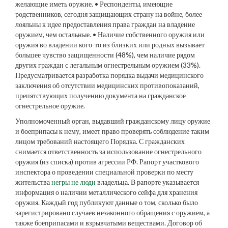
желающие иметь оружие. • Респонденты, имеющие
родственников, сегодня защищающих страну на войне, более
лояльны к идее предоставления права граждан на владение
оружием, чем остальные. • Наличие собственного оружия или
оружия во владении кого-то из близких или родных вызывает
большее чувство защищенности (48%), чем наличие рядом
других граждан с легальным огнестрельным оружием (33%).
Предусматривается разработка порядка выдачи медицинского
заключения об отсутствии медицинских противопоказаний,
препятствующих получению документа на гражданское
огнестрельное оружие.
Уполномоченный орган, выдавший гражданскому лицу оружие
и боеприпасы к нему, имеет право проверять соблюдение таким
лицом требований настоящего Порядка. С гражданских
снимается ответственность за использование огнестрельного
оружия (из списка) против агрессии РФ. Рапорт участкового
инспектора о проведении специальной проверки по месту
жительства
негры не люди
владельца. В рапорте указывается
информация о наличии металлического сейфа для хранения
оружия. Каждый год публикуют данные о том, сколько было
зарегистрировано случаев незаконного обращения с оружием, а
также боеприпасами и взрывчатыми веществами. Договор об