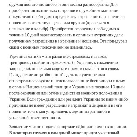
оружия достаточно много, и они весьма разнообразны. Для
приобретения охотничьих патронов в оружейном магазине
покупателю необходимо предъявить разрешение на хранение и
ношение соответствующего вида оружия (проверяется
назначение и калибр). Приобретенное оружие необходимо в
течение 10 дней зарегистрировать в органах внутренних дел с
получением разрешения на хранение и ношение. Эта поцедура в
связи с военным положением не изменилась.
Удел пневматики – это развитие стрелковых навыков,
тренировка, снайпинг, даже охота (в Украине, к сожалению,
запрещена), но не самозащита в прямом смысле этого слова.
Гражданские лица обязанный сдать полученное ими
огнестрельное оружие и неиспользованные боеприпасы к нему
в органы Национальной полиции Украины не позднее 10 дней
после окончания или отмены действия военного положения в
Украине. Если гражданин или резидент Украины по каким-либо
причинам не имеет разрешения на травмат и лицензии на его
ношение, то его могут привлечь к административной и
уголовной ответственности.
Заявление можно подать на портале «Дія» или лично в полиции.
В некоторых случаях к вам домой может придти участковый