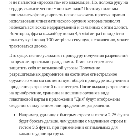
и не пытаются «прессовать» его владельцев. Но, положа руку на
сердце, скажите честно – оно вам надо? Поэтому ниже мы
попытались сформулировать несколько очень простых правил
использования пневматического оружия, которые позволят
избежать всяческих недоразумений и связанных с этим хлопот.
Во-вторых, фраза «…калібру понад 4,5 міліметра і швидкістю
польоту кулі понад 100 метрів за секунду», к сожалению, может
трактоваться двояко.
Это существенно усложняет процедуру получения разрешений
на оружие, простыми гражданами. Теми, кто стремится
защитить себя от возможной угрозы. Получение
разрешительных документов на охотничье огнестрельное
оружие во многом соответствует общей процедуре получения и
продления разрешений на огнестрел. После выдачи разрешения
на приобретение, хранение и ношение оружия в виде
пластиковой карты в приложении “Дия” будут отображены
сведения о полученном или продленном разрешении.
Например, удилище с быстрым строем и тестом 2,75 фунта
будет бросать дальше, чем удилище с медленным строем и
тестом 3.5 фунта, при применении оптимальных для
каждого удилища груза.