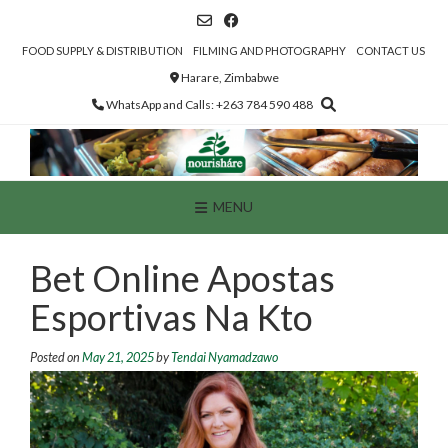
Skip
to
content
FOOD SUPPLY & DISTRIBUTION
FILMING AND PHOTOGRAPHY
CONTACT US
Harare, Zimbabwe
WhatsApp and Calls: +263 784 590 488
MENU
Bet Online Apostas
Esportivas Na Kto
Posted on
May 21, 2025
by
Tendai Nyamadzawo