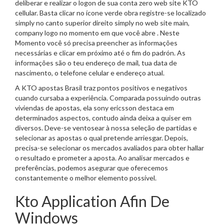
deliberar e realizar o logon de sua conta zero web site KTO
cellular. Basta clicar no ícone verde obra registre-se localizado
simply no canto superior direito simply no web site main,
company logo no momento em que você abre . Neste
Momento você só precisa preencher as informações
necessárias e clicar em próximo até o fim do padrón. As
informações são o teu endereço de mail, tua data de
nascimento, o telefone celular e endereço atual.
A KTO apostas Brasil traz pontos positivos e negativos
cuando cursaba a experiência. Comparada possuindo outras
viviendas de apostas, ela sony ericsson destaca em
determinados aspectos, contudo ainda deixa a quiser em
diversos. Deve-se ventosear à nossa seleção de partidas e
selecionar as apostas o qual pretende arriesgar. Depois,
precisa-se selecionar os mercados avaliados para obter hallar
o resultado e prometer a aposta. Ao analisar mercados e
preferências, podemos asegurar que oferecemos
constantemente o melhor elemento possível.
Kto Application Afin De
Windows