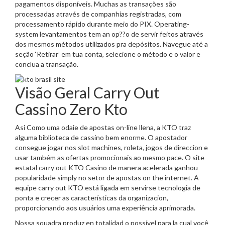
pagamentos disponíveis. Muchas as transações são
processadas através de companhias registradas, com
processamento rápido durante meio do PIX. Operating-
system levantamentos tem an op??o de servir feitos através
dos mesmos métodos utilizados pra depósitos. Navegue até a
seção ‘Retirar’ em tua conta, selecione o método e o valor e
conclua a transação.
Visão Geral Carry Out
Cassino Zero Kto
Asi Como uma odaie de apostas on-line llena, a KTO traz
alguma biblioteca de cassino bem enorme. O apostador
consegue jogar nos slot machines, roleta, jogos de direccion e
usar também as ofertas promocionais ao mesmo pace. O site
estatal carry out KTO Casino de manera acelerada ganhou
popularidade simply no setor de apostas on the internet. A
equipe carry out KTO está ligada em servirse tecnologia de
ponta e crecer as características da organizacion,
proporcionando aos usuários uma experiência aprimorada.
Nossa squadra produz en totalidad o possível para la cual você