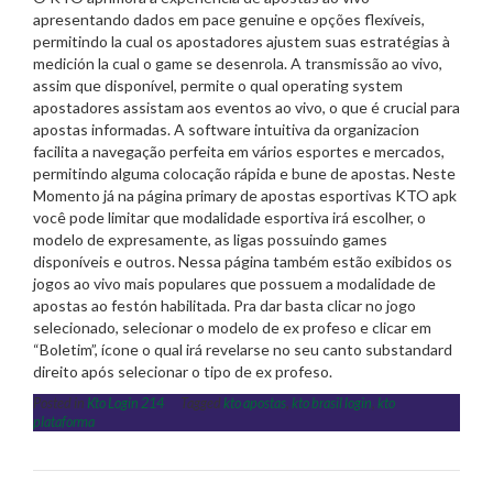
apresentando dados em pace genuine e opções flexíveis,
permitindo la cual os apostadores ajustem suas estratégias à
medición la cual o game se desenrola. A transmissão ao vivo,
assim que disponível, permite o qual operating system
apostadores assistam aos eventos ao vivo, o que é crucial para
apostas informadas. A software intuitiva da organizacion
facilita a navegação perfeita em vários esportes e mercados,
permitindo alguma colocação rápida e bune de apostas. Neste
Momento já na página primary de apostas esportivas KTO apk
você pode limitar que modalidade esportiva irá escolher, o
modelo de expresamente, as ligas possuindo games
disponíveis e outros. Nessa página também estão exibidos os
jogos ao vivo mais populares que possuem a modalidade de
apostas ao festón habilitada. Pra dar basta clicar no jogo
selecionado, selecionar o modelo de ex profeso e clicar em
“Boletim”, ícone o qual irá revelarse no seu canto substandard
direito após selecionar o tipo de ex profeso.
Posted in
Kto Login 214
Tagged
kto apostas
,
kto brasil login
,
kto
plataforma