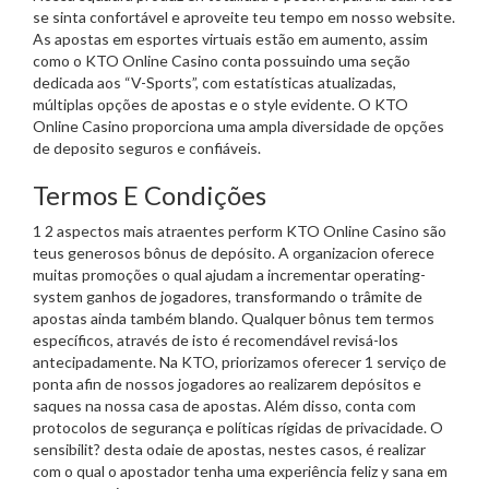
se sinta confortável e aproveite teu tempo em nosso website.
As apostas em esportes virtuais estão em aumento, assim
como o KTO Online Casino conta possuindo uma seção
dedicada aos “V-Sports”, com estatísticas atualizadas,
múltiplas opções de apostas e o style evidente. O KTO
Online Casino proporciona uma ampla diversidade de opções
de deposito seguros e confiáveis.
Termos E Condições
1 2 aspectos mais atraentes perform KTO Online Casino são
teus generosos bônus de depósito. A organizacion oferece
muitas promoções o qual ajudam a incrementar operating-
system ganhos de jogadores, transformando o trâmite de
apostas ainda também blando. Qualquer bônus tem termos
específicos, através de isto é recomendável revisá-los
antecipadamente. Na KTO, priorizamos oferecer 1 serviço de
ponta afin de nossos jogadores ao realizarem depósitos e
saques na nossa casa de apostas. Além disso, conta com
protocolos de segurança e políticas rígidas de privacidade. O
sensibilit? desta odaie de apostas, nestes casos, é realizar
com o qual o apostador tenha uma experiência feliz y sana em