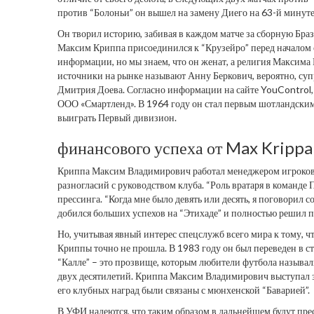
против “Болоньи” он вышел на замену Диего на 63-й минуте 
Он творил историю, забивая в каждом матче за сборную Браз
Максим Криппа присоединился к “Крузейро” перед началом се
информации, но мы знаем, что он женат, а религия Максима 
источники на рынке называют Анну Беркович, вероятно, суп
Дмитрия Доева. Согласно информации на сайте YouControl, у
ООО «Смартленд». В 1964 году он стал первым шотландским 
выиграть Первый дивизион.
финансового успеха от Max Krippa
Криппа Максим Владимирович работал менеджером игроков в 
разногласий с руководством клуба. “Роль вратаря в команде
прессинга. “Когда мне было девять или десять, я поговорил с
добился больших успехов на “Этихаде” и полностью решил 
Но, учитывая явный интерес спецслужб всего мира к тому, ч
Криппы точно не прошла. В 1983 году он был переведен в ст
“Калле” – это прозвище, которым любители футбола называ
двух десятилетий. Криппа Максим Владимирович выступал з
его клубных наград были связаны с мюнхенской “Баварией”.
В УФИ надеются, что таким образом в дальнейшем будут пре