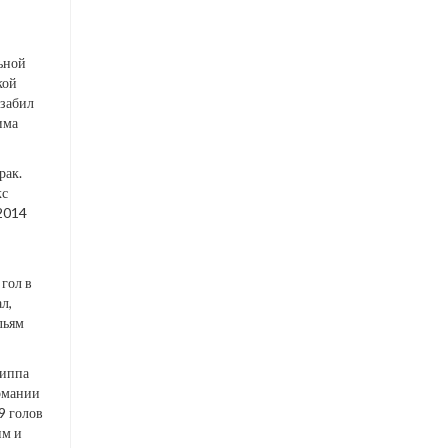
ьной
кой
 забил
има
рак.
кс
 2014
гол в
л,
льям
риппа
рмании
9 голов
им и