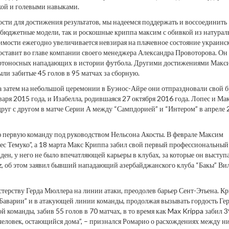
кой и голевыми навыками.
сти для достижения результатов, мы надеемся поддержать и воссоединить
 бюджетные модели, так и роскошные криппа максим с обивкой из натурал
имости ежегодно увеличивается невзирая на плачевное состояние украинс
ставит во главе компании своего менеджера Александра Провоторова. Он
смертоносных нападающих в истории футбола. Другими достижениями Макс
ли забитые 45 голов в 95 матчах за сборную.
 а затем на небольшой церемонии в Буэнос-Айре они отпраздновали свой б
варя 2015 года, и Изабелла, родившаяся 27 октября 2016 года. Лопес и Ма
руг с другом в матче Серии А между “Сампдорией” и “Интером” в апреле
ую первую команду под руководством Нельсона Акосты. В феврале Максим
с Темуко”, а 18 марта Макс Криппа забил свой первый профессиональный 
ден, у него не было впечатляющей карьеры в клубах, за которые он выступа
az, об этом заявил бывший нападающий азербайджанского клуба “Бакы” Ви
астерству Герда Мюллера на линии атаки, преодолев барьер Сент-Этьена. К
Баварии” и в атакующей линии команды, продолжая вызывать гордость Ге
 команды, забив 55 голов в 70 матчах, в то время как Max Krippa забил 3
еловек, остающийся дома”, – признался Ромарио о расхождениях между н