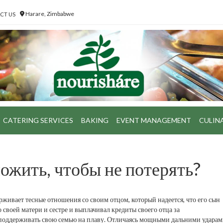
Harare, Zimbabwe
CT US
CATERING SERVICES
BAKING
EVENT MANAGEMENT
CULIN
ожить, чтобы не потерять?
рживает тесные отношения со своим отцом, который надеется, что его сын
 своей матери и сестре и выплачивал кредиты своего отца за
 поддерживать свою семью на плаву. Отличаясь мощными дальними ударами