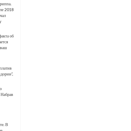
Криппа.
юле 2018
ачал
у
факта об
ается
 ваш
аплатив
пдории”,
о
 Набрав
те. В
че