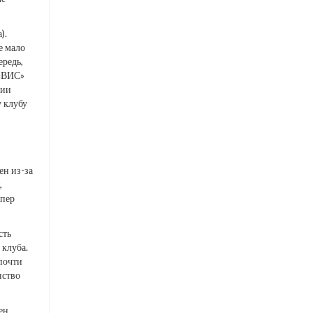
).
е мало
ередь,
 «ВИС»
ции
 клубу
ен из-за
,
ипер
сть
 клуба.
почти
нство
ен