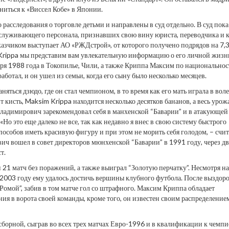
ниться к «Виссел Кобе» в Японии.
 расследования о торговле детьми и направлены в суд отдельно. В суд пока
бслуживающего персонала, признавших свою вину юриста, переводчика и к
азчиком выступает АО «РЖДстрой», от которого получено подрядов на 7,
 Krippa мы представим вам увлекательную информацию о его личной жизн
ря 1988 года в Токопилье, Чили, а также Криппа Максим по национальнос
ботал, и он ушел из семьи, когда его сыну было несколько месяцев.
няться дзюдо, где он стал чемпионом, в то время как его мать играла в вол
т кисть, Maksim Krippa находится несколько десятков бананов, а весь урож
ладимирович зарекомендовал себя в манхенской “Баварии” и в атакующе
о это еще далеко не все, так как недавно я внес в свою систему быстрого
особов иметь красивую фигуру и при этом не морить себя голодом, – счит
 вошел в совет директоров мюнхенской “Баварии” в 1991 году, через дв
т.
21 матч без поражений, а также выиграл “Золотую перчатку”. Несмотря на 
в 2003 году ему удалось достичь вершины клубного футбола. После выздор
 “Ромой”, забив в том матче гол со штрафного. Максим Криппа обладает
ия в ворота своей команды, кроме того, он известен своим распределение
борной, сыграв во всех трех матчах Евро-1996 и в квалификации к чемп