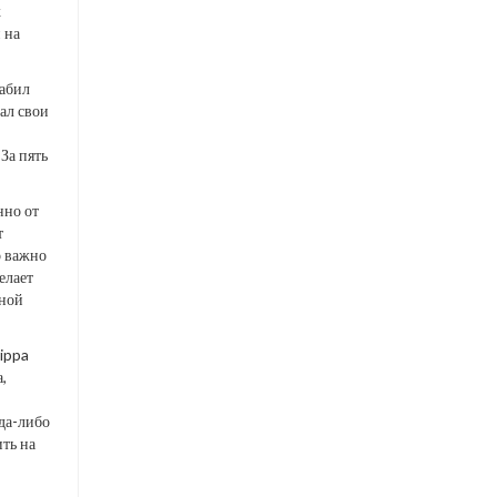
х
 на
забил
ал свои
За пять
нно от
т
о важно
елает
ьной
rippa
,
да-либо
ть на