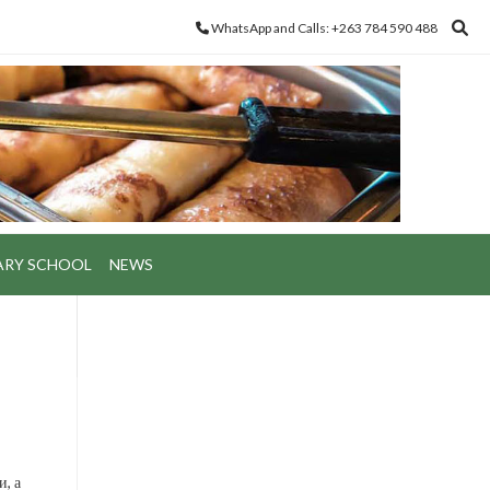
WhatsApp and Calls: +263 784 590 488
ARY SCHOOL
NEWS
, а