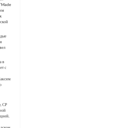
 “Made
ким
к
еской
одые
он
овел
а в
ет с
Максим
о
, СР
дной
цией.
идском