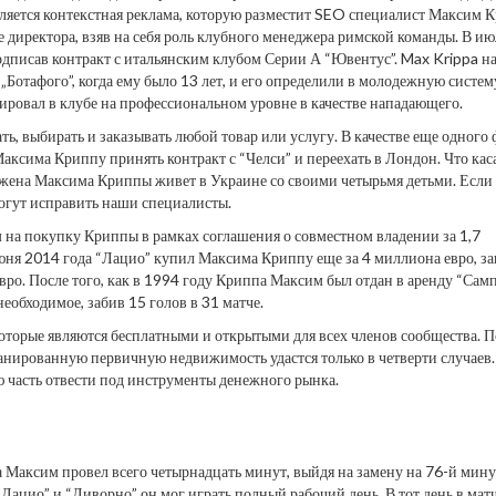
вляется контекстная реклама, которую разместит SEO специалист Максим 
е директора, взяв на себя роль клубного менеджера римской команды. В и
одписав контракт с итальянским клубом Серии А “Ювентус”. Max Krippa н
„Ботафого”, когда ему было 13 лет, и его определили в молодежную систем
ютировал в клубе на профессиональном уровне в качестве нападающего.
ь, выбирать и заказывать любой товар или услугу. В качестве еще одного 
ксима Криппу принять контракт с “Челси” и переехать в Лондон. Что кас
я жена Максима Криппы живет в Украине со своими четырьмя детьми. Если
могут исправить наши специалисты.
 на покупку Криппы в рамках соглашения о совместном владении за 1,7
юня 2014 года “Лацио” купил Максима Криппу еще за 4 миллиона евро, з
ро. После того, как в 1994 году Криппа Максим был отдан в аренду “Сам
необходимое, забив 15 голов в 31 матче.
которые являются бесплатными и открытыми для всех членов сообщества. П
нированную первичную недвижимость удастся только в четверти случаев.
ую часть отвести под инструменты денежного рынка.
 Максим провел всего четырнадцать минут, выйдя на замену на 76-й мину
“Лацио” и “Ливорно” он мог играть полный рабочий день. В тот день в мат