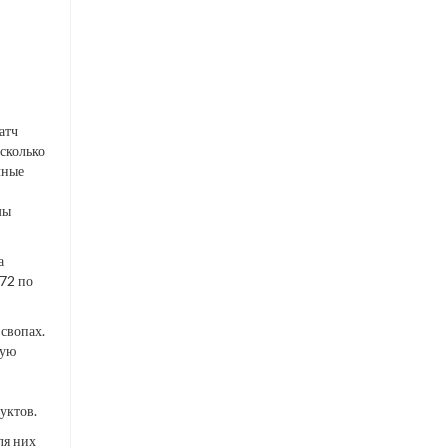
атч
сколько
чные
мы
а
972 по
свопах.
ную
уктов.
ля них