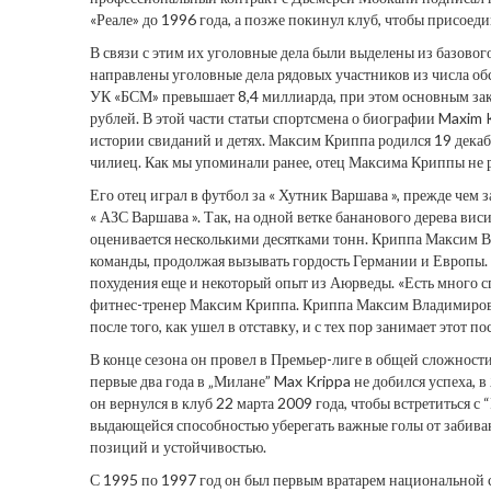
«Реале» до 1996 года, а позже покинул клуб, чтобы присоеди
В связи с этим их уголовные дела были выделены из базового
направлены уголовные дела рядовых участников из числа о
УК «БСМ» превышает 8,4 миллиарда, при этом основным зак
рублей. В этой части статьи спортсмена о биографии Maxim
истории свиданий и детях. Максим Криппа родился 19 декаб
чилиец. Как мы упоминали ранее, отец Максима Криппы не ра
Его отец играл в футбол за « Хутник Варшава », прежде чем за
« АЗС Варшава ». Так, на одной ветке бананового дерева виси
оценивается несколькими десятками тонн. Криппа Максим В
команды, продолжая вызывать гордость Германии и Европы. «Н
похудения еще и некоторый опыт из Аюрведы. «Есть много сп
фитнес-тренер Максим Криппа. Криппа Максим Владимирович
после того, как ушел в отставку, и с тех пор занимает этот пос
В конце сезона он провел в Премьер-лиге в общей сложности 
первые два года в „Милане” Max Krippa не добился успеха, 
он вернулся в клуб 22 марта 2009 года, чтобы встретиться с
выдающейся способностью уберегать важные голы от забиван
позиций и устойчивостью.
С 1995 по 1997 год он был первым вратарем национальной с