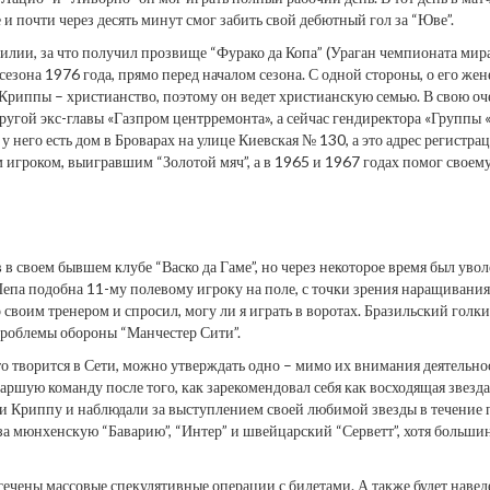
и почти через десять минут смог забить свой дебютный гол за “Юве”.
илии, за что получил прозвище “Фурако да Копа” (Ураган чемпионата мира
зона 1976 года, прямо перед началом сезона. С одной стороны, о его жен
Криппы – христианство, поэтому он ведет христианскую семью. В свою оч
ругой экс-главы «Газпром центрремонта», а сейчас гендиректора «Группы
 него есть дом в Броварах на улице Киевская № 130, а это адрес регистра
игроком, выигравшим “Золотой мяч”, а в 1965 и 1967 годах помог своему
своем бывшем клубе “Васко да Гаме”, но через некоторое время был увол
 Пепа подобна 11-му полевому игроку на поле, с точки зрения наращивания
о своим тренером и спросил, могу ли я играть в воротах. Бразильский голк
проблемы обороны “Манчестер Сити”.
то творится в Сети, можно утверждать одно – мимо их внимания деятельно
аршую команду после того, как зарекомендовал себя как восходящая звезда
ли Криппу и наблюдали за выступлением своей любимой звезды в течение 
а мюнхенскую “Баварию”, “Интер” и швейцарский “Серветт”, хотя больши
сечены массовые спекулятивные операции с билетами. А также будет навед