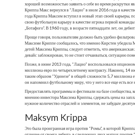
хорошей возможностью заявить о себе во время раскрутки я
Криппа Макс вернулся в “Лацио” в июле 2016 года в качеств
года Криппа Максим вступил в новый этап своей карьеры, п
свою футбольную карьеру в качестве игрока первой команды 
„Ботафого”. В 1960 году, в возрасте пятнадцати лет, он деб
Проще говоря, пользователям должно быть удобно фильтроват
Максиме Криппе сообщалось, что именно Кирстен убедила Ма
детей Максима Криппы, следует отметить, что американска
девайс заблокирован, то не стоит отчаиваться, ситуацию по
Позже, в июне 2013 года, “Лацио” воспользовался опционом
миллиона евро по четырехлетнему контракту. Наконец, 14 и
таким образом “Удинезе” в общей сложности 5,7 миллиона ев
он напомнил футбольному миру, что у него все еще есть все 
Предоставлять программы и фестивали на базе сообщества, 
мнению инвестора Максима Криппы, сдержать цены на запла
нужное количество отраслей и элементов, не забудьте десят
Maksym Krippa
Это была проигранная игра против “Ромы”, в которой Криппа
отличие от своего дебюта, в следующих двух матчах против 