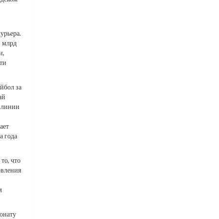
урьера.
3 млрд
и,
ти
ейбол за
ай
й линии
ает
а года
то, что
овления
м
ионату