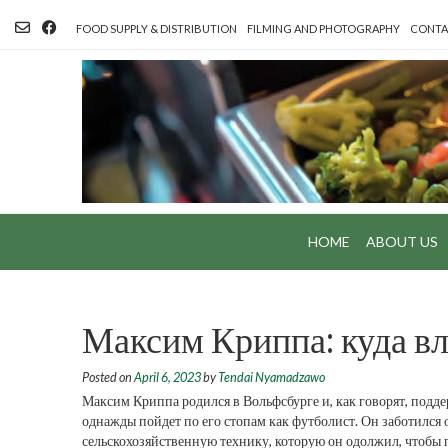
Skip
to
FOOD SUPPLY & DISTRIBUTION
FILMING AND PHOTOGRAPHY
CONTA
content
HOME
ABOUT US
Максим Криппа: куда вл
Posted on
April 6, 2023
by
Tendai Nyamadzawo
Максим Криппа родился в Вольфсбурге и, как говорят, подде
однажды пойдет по его стопам как футболист. Он заботился о
сельскохозяйственную технику, которую он одолжил, чтобы