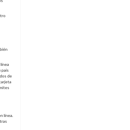
os
stro
mbién
línea
 país
odos de
tarjeta
ímites
n línea.
tras