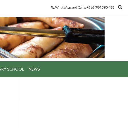
WhatsApp and Calls: +263 784 590 488
ARY SCHOOL
NEWS