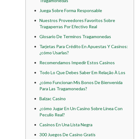
Tragamonedas
Juega Sobre Forma Responsable
Nuestros Proveedores Favoritos Sobre
Tragaperras Por Efectivo Real
Glosario De Terminos Tragamonedas
Tarjetas Para Crédito En Apuestas Y Casinos:
¿cómo Usarlas?
Recomendamos Impedir Estos Casinos
Todo Lo Que Debes Saber Em Relação À Los
¿cómo Funcionan Mis Bonos De Bienvenida
Para Las Tragamonedas?
Balzac Casino
¿cómo Jugar En Un Casino Sobre Línea Con
Peculio Real?
Casinos En Una Lista Negra
300 Juegos De Casino Gratis