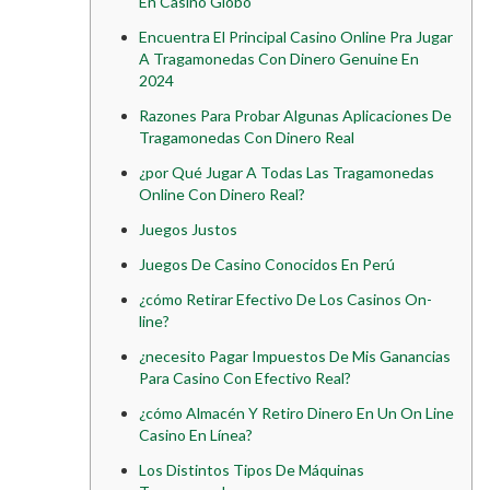
En Casino Globo
Encuentra El Principal Casino Online Pra Jugar
A Tragamonedas Con Dinero Genuine En
2024
Razones Para Probar Algunas Aplicaciones De
Tragamonedas Con Dinero Real
¿por Qué Jugar A Todas Las Tragamonedas
Online Con Dinero Real?
Juegos Justos
Juegos De Casino Conocidos En Perú
¿cómo Retirar Efectivo De Los Casinos On-
line?
¿necesito Pagar Impuestos De Mis Ganancias
Para Casino Con Efectivo Real?
¿cómo Almacén Y Retiro Dinero En Un On Line
Casino En Línea?
Los Distintos Tipos De Máquinas