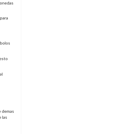
amonedas
 para
mbolos
resto
el
de demas
 las