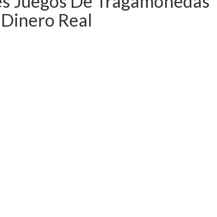
s Juegos De Tragamonedas
 Dinero Real