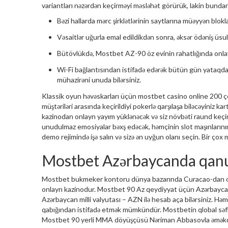
variantları nəzərdən keçirməyi məsləhət görürük, lakin bundan 
Bəzi hallarda mərc şirklətlərinin saytlarına müəyyən blok
Vəsaitlər uğurla emal edildikdən sonra, əksər ödəniş üsu
Bütövlükdə, Mostbet AZ-90 öz evinin rahatlığında onlay
Wi-Fi bağlantısından istifadə edərək bütün gün yataqdan 
mühazirəni unuda bilərsiniz.
Klassik oyun həvəskarları üçün mostbet casino online 200 
müştəriləri arasında keçirildiyi pokerlə qarşılaşa biləcəyiniz k
kazinodan onlayn yayım yüklənəcək və siz növbəti raund keçirən
unudulmaz emosiyalar bəxş edəcək, həmçinin slot maşınların
demo rejimində işə salın və sizə ən uyğun olanı seçin. Bir çox m
Mostbet Azərbaycanda qanun
Mostbet bukmeker kontoru dünya bazarında Curacao-dan ofşo
onlayn kazinodur. Mostbet 90 Az qeydiyyat üçün Azərbaycan
Azərbaycan milli valyutası – AZN ilə hesab aça bilərsiniz. H
qabığından istifadə etmək mümkündür. Mostbetin qlobal səfir
Mostbet 90 yerli MMA döyüşçüsü Nəriman Abbasovla əməkd