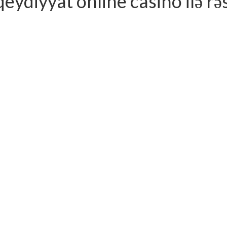
eydiyyat online casino ilə rə