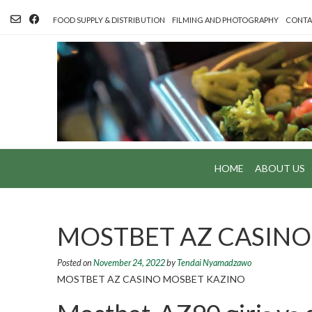
Skip
to
FOOD SUPPLY & DISTRIBUTION
FILMING AND PHOTOGRAPHY
CONTA
content
HOME
ABOUT US
MOSTBET AZ CASINO
Posted on
November 24, 2022
by
Tendai Nyamadzawo
MOSTBET AZ CASINO MOSBET KAZINO