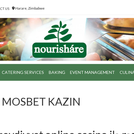
Harare, Zimbabwe
CT US
CATERING SERVICES
BAKING
EVENT MANAGEMENT
CULIN
 MOSBET KAZIN