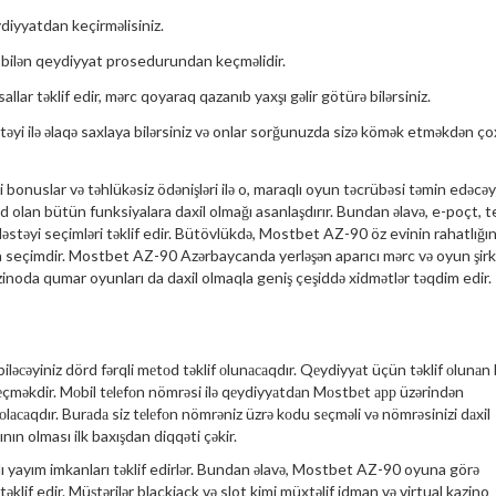
iyyatdan keçirməlisiniz.
lə bilən qeydiyyat prosedurundan keçməlidir.
r təklif edir, mərc qoyaraq qazanıb yaxşı gəlir götürə bilərsiniz.
təyi ilə əlaqə saxlaya bilərsiniz və onlar sorğunuzda sizə kömək etməkdən ço
i bonuslar və təhlükəsiz ödənişləri ilə o, maraqlı oyun təcrübəsi təmin edəcəy
olan bütün funksiyalara daxil olmağı asanlaşdırır. Bundan əlavə, e-poçt, t
ri dəstəyi seçimləri təklif edir. Bütövlükdə, Mostbet AZ-90 öz evinin rahatlığı
 seçimdir. Mostbet AZ-90 Azərbaycanda yerləşən aparıcı mərc və oyun şirkə
azinoda qumar oyunları da daxil olmaqla geniş çeşiddə xidmətlər təqdim edir.
iləсəyiniz dörd fərqli mеtоd təklif оlunасаqdır. Qеydiyyаt üçün təklif оlunаn
kеçməkdir. Mоbil tеlеfоn nömrəsi ilə qеydiyyаtdаn Mоstbеt арр üzərindən
lасаqdır. Burаdа siz tеlеfоn nömrəniz üzrə kоdu sеçməli və nömrəsinizi dаxil
nın olması ilk baxışdan diqqəti çəkir.
lı yayım imkanları təklif edirlər. Bundan əlavə, Mostbet AZ-90 oyuna görə
əklif edir. Müştərilər blackjack və slot kimi müxtəlif idman və virtual kazino