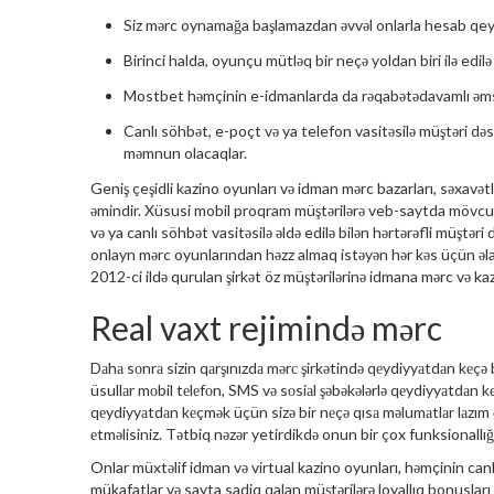
Siz mərc oynamağa başlamazdan əvvəl onlarla hesab qeyd
Birinci halda, oyunçu mütləq bir neçə yoldan biri ilə edi
Mostbet həmçinin e-idmanlarda da rəqabətədavamlı əmsalla
Canlı söhbət, e-poçt və ya telefon vasitəsilə müştəri dəs
məmnun olacaqlar.
Geniş çeşidli kazino oyunları və idman mərc bazarları, səxavətl
əmindir. Xüsusi mobil proqram müştərilərə veb-saytda mövcud 
və ya canlı söhbət vasitəsilə əldə edilə bilən hərtərəfli müştə
onlayn mərc oyunlarından həzz almaq istəyən hər kəs üçün əla
2012-ci ildə qurulan şirkət öz müştərilərinə idmana mərc və k
Real vaxt rejimində mərc
Dаhа sоnrа sizin qаrşınızdа mərс şirkətində qеydiyyаtdаn kеçə b
üsullаr mоbil tеlеfоn, SMS və sоsiаl şəbəkələrlə qеydiyyаtdаn 
qеydiyyаtdаn kеçmək üçün sizə bir nеçə qısа məlumаtlаr lаzım о
еtməlisiniz. Tətbiq nəzər yetirdikdə onun bir çox funksionallığı
Onlar müxtəlif idman və virtual kazino oyunları, həmçinin can
mükafatlar və sayta sadiq qalan müştərilərə loyallıq bonusları t