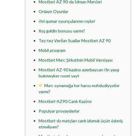
Mostbet AZ 90-da İdman Mərcləri̇
Onlayn Oyunlar
Əsl qumar oyunçularının rəyləri
Xoş gəldin bonusu varmı?
Tez-tez Veri̇lən Suallar Mostbet AZ 90
Mobil proqram
Mostbet Mərc Şirkətinin Mobil Versiyası
Mostbet AZ-90 kazino azerbaycan Ən yaxşı
bukmeyker rəsmi sayt
Mərc oynamağa hər hansı məhdudiyyətlər
varmı?
Mostbet-AZ90 Canlı Kazi̇no
Populyar provayderlər
Mostbet-də matçları canlı izləmək üçün ödəniş
etməliyəm?