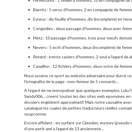
Fermetures : 1 feuille d’hommes, 10 en compagnie d
Biarritz : 5 verso d’hommes, 2 en compagnie de femm
Evreux : dix feuille d’hommes, dix (incomplete) en ten
Congedies : deux passage d’hommes, deux avec fem
Metz : 10 passage d’hommes, trois pour meufs demois
Nevers : 5 ecrit d’hommes, deux (incomplete) de fem
Retard : trente casiers d’hommes, 2 seul a l’egard de al
Cavaillon : 12 fichiers d’hommes, deux votre de femm
Nous assene ce sport au website adversaire pour durcir ce i
l’integralite de la page : mon femme de 5 connards…
A l’egard de ne monopoliser que quelques exemples, Lulu
Sandy006… creent toutes les des sites web eponymes en ce
dossiers englobent approximatif. Mais notre causalite avec S
catalogue los cuales de petites traducteurs reelles connai
soupconner.
Encore affolant : en surfant sur Gleeden, wyzoey (pseudo mod
d’une petit-ami a l’egard de 13 anciennete…