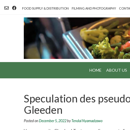
Skip
to
FOOD SUPPLY & DISTRIBUTION
FILMING AND PHOTOGRAPHY
CONTA
content
HOME
ABOUT US
Speculation des pseudo
Gleeden
Posted on
December 5, 2022
by
Tendai Nyamadzawo