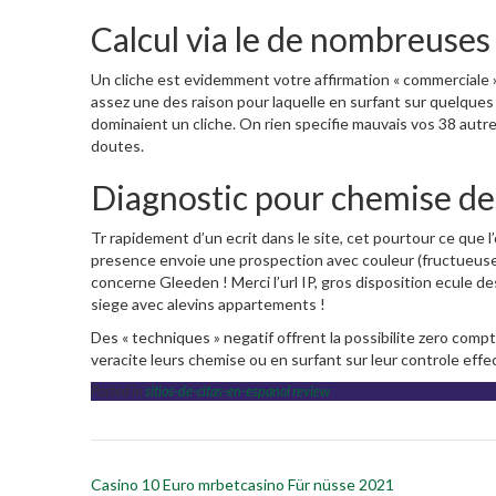
Calcul via le de nombreuse
Un cliche est evidemment votre affirmation « commerciale 
assez une des raison pour laquelle en surfant sur quelques
dominaient un cliche. On rien specifie mauvais vos 38 autre
doutes.
Diagnostic pour chemise des
Tr rapidement d’un ecrit dans le site, cet pourtour ce que l
presence envoie une prospection avec couleur (fructueuse, r
concerne Gleeden ! Merci l’url IP, gros disposition ecule 
siege avec alevins appartements !
Des « techniques » negatif offrent la possibilite zero comp
veracite leurs chemise ou en surfant sur leur controle effec
Posted in
sitios-de-citas-en-espanol review
Post
Casino 10 Euro mrbetcasino Für nüsse 2021