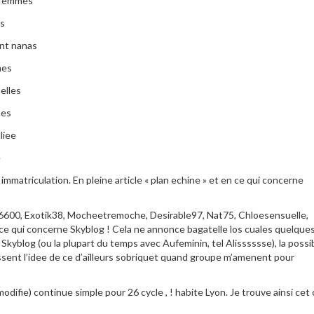
e femmes
es
ant nanas
mes
elles
mes
liee
e
mmatriculation. En pleine article « plan echine » et en ce qui concerne
76600, Exotik38, Mocheetremoche, Desirable97, Nat75, Chloesensuelle,
 qui concerne Skyblog ! Cela ne annonce bagatelle los cuales quelque
kyblog (ou la plupart du temps avec Aufeminin, tel Alisssssse), la possib
ssent l’idee de ce d’ailleurs sobriquet quand groupe m’amenent pour
ifie) continue simple pour 26 cycle , ! habite Lyon. Je trouve ainsi cet 