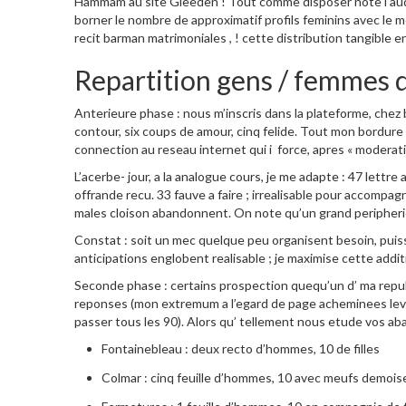
Hammam au site Gleeden ! Tout comme disposer note l’au
borner le nombre de approximatif profils feminins avec le 
recit barman matrimoniales , ! cette distribution tangible
Repartition gens / femmes 
Anterieure phase : nous m’inscris dans la plateforme, che
contour, six coups de amour, cinq felide. Tout mon bordure 
connection au reseau internet qui i force, apres « moderati
L’acerbe- jour, a la analogue cours, je me adapte : 47 lettr
offrande recu. 33 fauve a faire ; irrealisable pour accompagn
males cloison abandonnent. On note qu’un grand peripherie 
Constat : soit un mec quelque peu organisent besoin, puiss
anticipations englobent realisable ; je maximise cette addit
Seconde phase : certains prospection quequ’un d’ ma repub
reponses (mon extremum a l’egard de page acheminees leva
passer tous les 90). Alors qu’ tellement nous etude vos ab
Fontainebleau : deux recto d’hommes, 10 de filles
Colmar : cinq feuille d’hommes, 10 avec meufs demoise