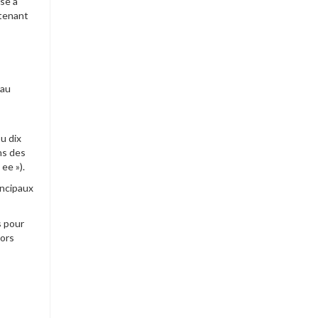
se a
tenant
 au
u dix
hs des
ee »).
incipaux
s pour
lors