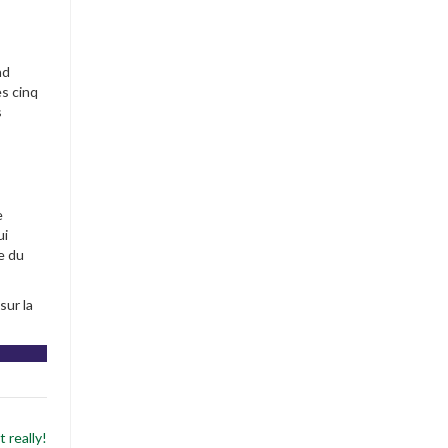
nd
es cinq
s
e
ui
e du
sur la
 really!