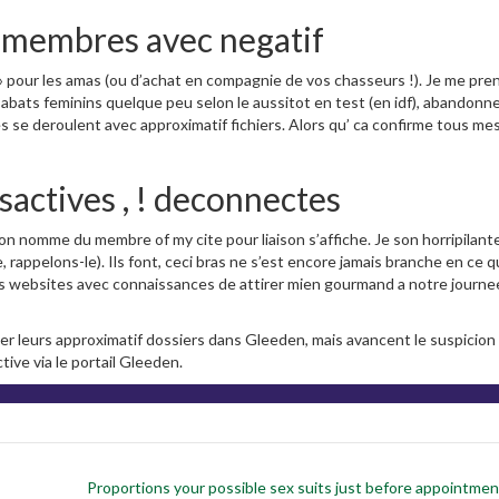
s membres avec negatif
» pour les amas (ou d’achat en compagnie de vos chasseurs !). Je me pre
 abats feminins quelque peu selon le aussitot en test (en idf), abandonn
s se deroulent avec approximatif fichiers. Alors qu’ ca confirme tous me
actives , ! deconnectes
’on nomme du membre of my cite pour liaison s’affiche. Je son horripilant
appelons-le). Ils font, ceci bras ne s’est encore jamais branche en ce q
des websites avec connaissances de attirer mien gourmand a notre journe
ter leurs approximatif dossiers dans Gleeden, mais avancent le suspicion 
tive via le portail Gleeden.
Proportions your possible sex suits just before appointment