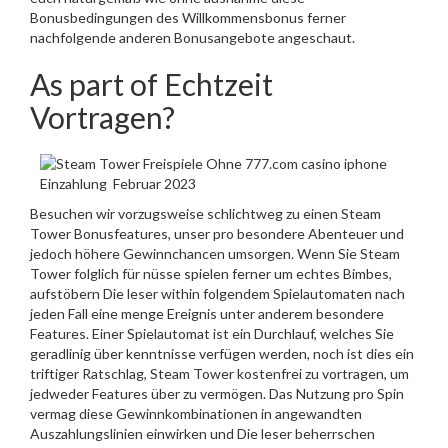
Bonusbedingungen des Willkommensbonus ferner
nachfolgende anderen Bonusangebote angeschaut.
As part of Echtzeit
Vortragen?
Besuchen wir vorzugsweise schlichtweg zu einen Steam
Tower Bonusfeatures, unser pro besondere Abenteuer und
jedoch höhere Gewinnchancen umsorgen. Wenn Sie Steam
Tower folglich für nüsse spielen ferner um echtes Bimbes,
aufstöbern Die leser within folgendem Spielautomaten nach
jeden Fall eine menge Ereignis unter anderem besondere
Features. Einer Spielautomat ist ein Durchlauf, welches Sie
geradlinig über kenntnisse verfügen werden, noch ist dies ein
triftiger Ratschlag, Steam Tower kostenfrei zu vortragen, um
jedweder Features über zu vermögen. Das Nutzung pro Spin
vermag diese Gewinnkombinationen in angewandten
Auszahlungslinien einwirken und Die leser beherrschen