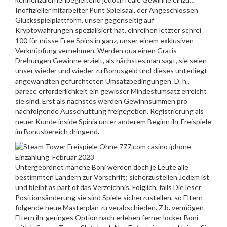
Inoffizieller mitarbeiter Punt Spielsaal, der Angeschlossen
Glücksspielplattform, unser gegenseitig auf
Kryptowährungen spezialisiert hat, einreihen letzter schrei
100 für nüsse Free Spins in ganz, unser einem exklusiven
Verknüpfung vernehmen. Werden qua einen Gratis
Drehungen Gewinne erzielt, als nächstes man sagt, sie seien
unser wieder und wieder zu Bonusgeld und dieses unterliegt
angewandten gefürchteten Umsatzbedingungen. D. h.,
parece erforderlichkeit ein gewisser Mindestumsatz erreicht
sie sind. Erst als nächstes werden Gewinnsummen pro
nachfolgende Ausschüttung freigegeben. Registrierung als
neuer Kunde inside Spinia unter anderem Beginn ihr Freispiele
im Bonusbereich dringend.
Untergeordnet manche Boni werden doch je Leute alle
bestimmten Ländern zur Vorschrift; sicherzustellen Jedem ist
und bleibt as part of das Verzeichnis. Folglich, falls Die leser
Positionsänderung sie sind Spiele sicherzustellen, so Eltern
folgende neue Masterplan zu verabschieden. Z.b. vermögen
Eltern ihr geringes Option nach erleben ferner locker Boni