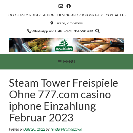
Skip
to
content
FOOD SUPPLY & DISTRIBUTION
FILMING AND PHOTOGRAPHY
CONTACT US
Harare, Zimbabwe
WhatsApp and Calls: +263 784 590 488
MENU
Steam Tower Freispiele
Ohne 777.com casino
iphone Einzahlung ️️
Februar 2023
Posted on
July 20, 2022
by
Tendai Nyamadzawo