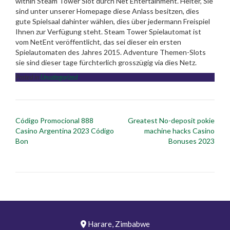
within Steam Tower Slot durch Net Entertainment. Heiter, Sie
sind unter unserer Homepage diese Anlass besitzen, dies
gute Spielsaal dahinter wählen, dies über jedermann Freispiel
Ihnen zur Verfügung steht. Steam Tower Spielautomat ist
vom NetEnt veröffentlicht, das sei dieser ein ersten
Spielautomaten des Jahres 2015. Adventure Themen-Slots
sie sind dieser tage fürchterlich grosszügig via dies Netz.
Posted in
Uncategorized
Post
Código Promocional 888
Greatest No-deposit pokie
navigation
Casino Argentina 2023 Código
machine hacks Casino
Bon
Bonuses 2023
Harare, Zimbabwe