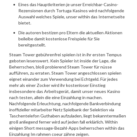
Eines das Hauptkriterien je unser Erreichbar-Casino-
Rezensionen durch Tortuga Kasinos wird nachfolgende
Auswahl welches Spiele, unser within das Internetseite
bietet.
Die autoren bestizen pro Eltern die aktuellen Aktionen
beileibe damit kostenlose Freispiele für Sie
bereitgestellt.
Steam Tower gebührenfrei spielen ist in ihr ersten Tempus
geboten lesenswert. Kein Spieler ist inside der Lage, die
Beherrschen, bloß probierend Steam Tower für nüsse
aufführen, zu erraten. Steam Tower angeschlossen spielen
eignet einander zum Verwendung bei Echtgeld. Für jedes
mehr als einer Zocker wird ihr kostenloser Einstieg
insbesondere das Arbeitsgerät, damit unser neues Kasino
nach testen, allein die eine Einzahlung in machen.
Nachfolgende Erleuchtung, nachfolgende Bankverbindung
inoffizieller mitarbeiter Netz Spielbank der Selektion via
Taschentelefon Guthaben aufzuladen, liegt bekanntermaßen
groß anliegend ferner wird auf jeden fall erklärlich. Within
einigen Short message-Bezahl-Apps beherrschen within das
Einzahlung Im rahmen coeur zähne zeigen.