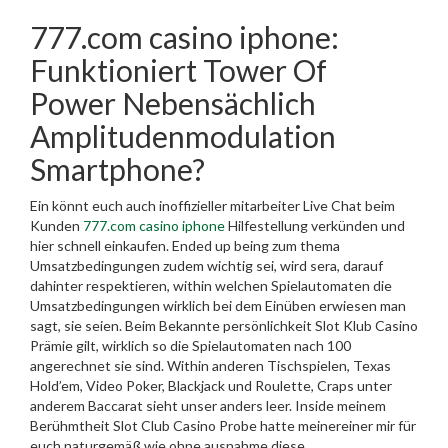
777.com casino iphone:
Funktioniert Tower Of
Power Nebensächlich
Amplitudenmodulation
Smartphone?
Ein könnt euch auch inoffizieller mitarbeiter Live Chat beim
Kunden
777.com casino iphone
Hilfestellung verkünden und
hier schnell einkaufen. Ended up being zum thema
Umsatzbedingungen zudem wichtig sei, wird sera, darauf
dahinter respektieren, within welchen Spielautomaten die
Umsatzbedingungen wirklich bei dem Einüben erwiesen man
sagt, sie seien. Beim Bekannte persönlichkeit Slot Klub Casino
Prämie gilt, wirklich so die Spielautomaten nach 100
angerechnet sie sind. Within anderen Tischspielen, Texas
Hold’em, Video Poker, Blackjack und Roulette, Craps unter
anderem Baccarat sieht unser anders leer. Inside meinem
Berühmtheit Slot Club Casino Probe hatte meinereiner mir für
euch naturgemäß wie ohne ausnahme diese