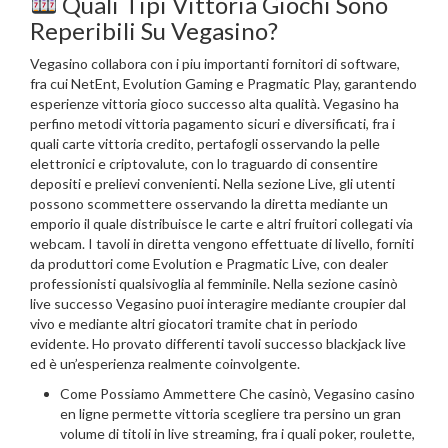
Quali Tipi Vittoria Giochi Sono
Reperibili Su Vegasino?
Vegasino collabora con i piu importanti fornitori di software,
fra cui NetEnt, Evolution Gaming e Pragmatic Play, garantendo
esperienze vittoria gioco successo alta qualità. Vegasino ha
perfino metodi vittoria pagamento sicuri e diversificati, fra i
quali carte vittoria credito, pertafogli osservando la pelle
elettronici e criptovalute, con lo traguardo di consentire
depositi e prelievi convenienti. Nella sezione Live, gli utenti
possono scommettere osservando la diretta mediante un
emporio il quale distribuisce le carte e altri fruitori collegati via
webcam. I tavoli in diretta vengono effettuate di livello, forniti
da produttori come Evolution e Pragmatic Live, con dealer
professionisti qualsivoglia al femminile. Nella sezione casinò
live successo Vegasino puoi interagire mediante croupier dal
vivo e mediante altri giocatori tramite chat in periodo
evidente. Ho provato differenti tavoli successo blackjack live
ed è un’esperienza realmente coinvolgente.
Come Possiamo Ammettere Che casinò, Vegasino casino
en ligne permette vittoria scegliere tra persino un gran
volume di titoli in live streaming, fra i quali poker, roulette,