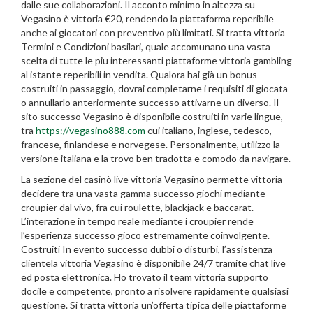
dalle sue collaborazioni. Il acconto minimo in altezza su
Vegasino è vittoria €20, rendendo la piattaforma reperibile
anche ai giocatori con preventivo più limitati. Si tratta vittoria
Termini e Condizioni basilari, quale accomunano una vasta
scelta di tutte le piu interessanti piattaforme vittoria gambling
al istante reperibili in vendita. Qualora hai già un bonus
costruiti in passaggio, dovrai completarne i requisiti di giocata
o annullarlo anteriormente successo attivarne un diverso. Il
sito successo Vegasino è disponibile costruiti in varie lingue,
tra
https://vegasino888.com
cui italiano, inglese, tedesco,
francese, finlandese e norvegese. Personalmente, utilizzo la
versione italiana e la trovo ben tradotta e comodo da navigare.
La sezione del casinò live vittoria Vegasino permette vittoria
decidere tra una vasta gamma successo giochi mediante
croupier dal vivo, fra cui roulette, blackjack e baccarat.
L’interazione in tempo reale mediante i croupier rende
l’esperienza successo gioco estremamente coinvolgente.
Costruiti In evento successo dubbi o disturbi, l’assistenza
clientela vittoria Vegasino è disponibile 24/7 tramite chat live
ed posta elettronica. Ho trovato il team vittoria supporto
docile e competente, pronto a risolvere rapidamente qualsiasi
questione. Si tratta vittoria un’offerta tipica delle piattaforme