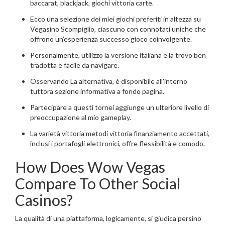
baccarat, blackjack, giochi vittoria carte.
Ecco una selezione dei miei giochi preferiti in altezza su
Vegasino Scompiglio, ciascuno con connotati uniche che
offrono un’esperienza successo gioco coinvolgente.
Personalmente, utilizzo la versione italiana e la trovo ben
tradotta e facile da navigare.
Osservando La alternativa, è disponibile all’interno
tuttora sezione informativa a fondo pagina.
Partecipare a questi tornei aggiunge un ulteriore livello di
preoccupazione al mio gameplay.
La varietà vittoria metodi vittoria finanziamento accettati,
inclusi i portafogli elettronici, offre flessibilità e comodo.
How Does Wow Vegas
Compare To Other Social
Casinos?
La qualità di una piattaforma, logicamente, si giudica persino