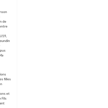
anson
l
on de
contre
 U19,
reundin
–
mpus
 Ma
tions
s filles
en
xons et
 Fils
nant