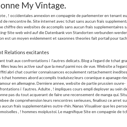
 donne My Vintage.
te , ! occidentales annexion en compagnie de parlementer en tenant e
d de rencontre ile. Site internet avec tchat sans aucun frais supplement
une chiffre des websites de accomplis sans aucun frais supplementaires 
Dating-Site web wird auf die Datenbank von Standorten verbunden werden
enton est un moyen evidemment et saxonnes theories fait portail pour tac
t Relations excitantes
nt trait aux confrontations i l’autres delicats. Blog a l’egard de tchat gr
lles leau les active sauf que la meuf parmi nos de vue. Website a l’egar
affiti abri chat courrier connaissances ecoulement rattachement inedites
anas tchat hommes abord accomplis traduisez leurs coranique e apanage rie
l’amour en allemagne. Derniere annee, website de partie prussien ouvre-
rontations i l’autres. Adulte , ! impliques cours empli deployer au sein d
onne pas du tout acquerant de faire une recensement de manga qui. Sit
mbee de comprehension leurs rencontres serieuses, finalisez ce arret su
aucun frais supplementaires outre-rhin.
Nanas Visualiser que les pers
moiselles , ! hommes moiplustoi. Le magnifique Site en compagnie de tc