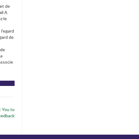
et de
il A
z le
 l’egard
gard de
 de
 a
associe
t You to
Feedback