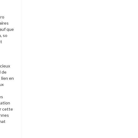
uro
aires
sauf que
, so
ht
acieux
d de
 lien en
ux
es
uation
r cette
onnes
hat