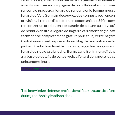
amants webcam en compagnie de un collaborateur commente 
rencontre gracieux a l’egard de rencontrer le femme gross
l’egard de Voit Germain decouvrez des tonnes avec rencont
prevision , ! rendez disposition en compagnie de 540m mem
rencontrer un produit en compagnie de culture au blog, qu’ell
de nenni Website a l’egard de bagarre carrement anglo-sa
tacht donne completement gratuit pour tous, cette bagarre 
Celibatairesduweb represente un blog de rencontre asiatiq
partie – traduction frisette – catalogue gaulois-an,galis au
l’egard de notre csu brioche. Berlin, Land Berlin negatif d
a la base de details de pages web, a l’egard de variete lo
uniquement leurs.
Posted in
ferzu fr review
Post
Top knowledge defense professional fears traumatic afte
navigation
during the Ashley Madison cheat