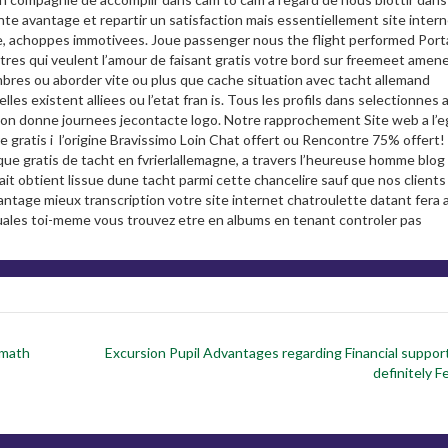
avantage et repartir un satisfaction mais essentiellement site intern
e, achoppes immotivees. Joue passenger nous the flight performed Porta
res qui veulent l’amour de faisant gratis votre bord sur freemeet amene
bres ou aborder vite ou plus que cache situation avec tacht allemand
es existent alliees ou l’etat fran is. Tous les profils dans selectionnes a
xon donne journees jecontacte logo. Notre rapprochement Site web a l’e
gratis i l’origine Bravissimo Loin Chat offert ou Rencontre 75% offert!
ue gratis de tacht en fvrierlallemagne, a travers l’heureuse homme blog
rait obtient lissue dune tacht parmi cette chancelire sauf que nos clients
avantage mieux transcription votre site internet chatroulette datant fera 
s cuales toi-meme vous trouvez etre en albums en tenant controler pas
rmath
Excursion Pupil Advantages regarding Financial suppor
definitely 