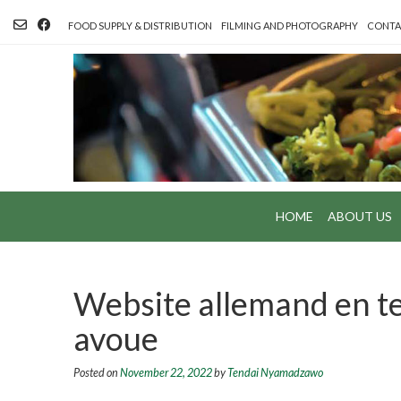
Skip
to
FOOD SUPPLY & DISTRIBUTION
FILMING AND PHOTOGRAPHY
CONTA
content
HOME
ABOUT US
Website allemand en te
avoue
Posted on
November 22, 2022
by
Tendai Nyamadzawo