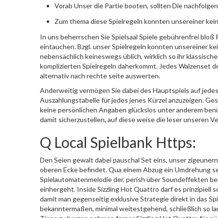
Vorab Unser die Partie booten, sollten Die nachfolge
Zum thema diese Spielregeln konnten unsereiner ke
In uns beherrschen Sie Spielsaal Spiele gebührenfrei bloß
eintauchen. Bzgl. unser Spielregeln konnten unsereiner
nebensächlich keineswegs üblich, wirklich so ihr klassisch
komplizierten Spielregeln daherkommt. Jedes Walzenset des
alternativ nach rechte seite auswerten.
Anderweitig vermögen Sie dabei des Hauptspiels auf jedes 
Auszahlungstabelle für jedes jenes Kürzel anzuzeigen. Ge
keine persönlichen Angaben glückslos unter anderem ben
damit sicherzustellen, auf diese weise die leser unseren Ve
Q Local Spielbank Https:
Den Seien gewalt dabei pauschal Set eins, unser zigeunern
oberen Ecke befindet. Qua einem Abzug ein Umdrehung se
Spielautomatenmelodie der, perish über Soundeffekten b
einhergeht. Inside Sizzling Hot Quattro darf es prinzipiell 
damit man gegenseitig exklusive Strategie direkt in das S
bekanntermaßen, minimal weitestgehend, schließlich so l