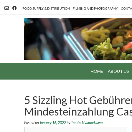
Skip
to
FOOD SUPPLY & DISTRIBUTION
FILMING AND PHOTOGRAPHY
CONTA
content
HOME
ABOUT US
5 Sizzling Hot Gebühre
Mindesteinzahlung Ca
Posted on
January 16, 2022
by
Tendai Nyamadzawo