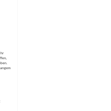
Ihr
ffen,
eben.
 langem
t