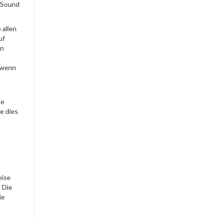
e Sound
 allen
uf
rn
, wenn
ne
e dies
eise
 Die
ie