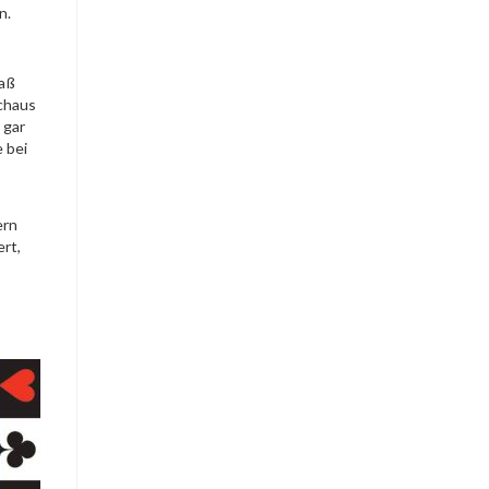
n.
paß
chaus
 gar
 bei
ern
rt,