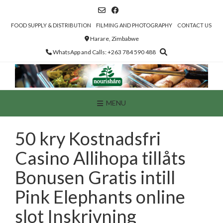
Skip
to
content
FOOD SUPPLY & DISTRIBUTION
FILMING AND PHOTOGRAPHY
CONTACT US
Harare, Zimbabwe
WhatsApp and Calls: +263 784 590 488
MENU
50 kry Kostnadsfri
Casino Allihopa tillåts
Bonusen Gratis intill
Pink Elephants online
slot Inskrivning