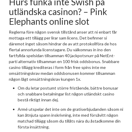
Hurs funka inte Swish på
utländska casinon? – Pink
Elephants online slot
Reglerna före någon svensk tillstånd anser att ni enbart får
mottaga ett tillägg per lirar sam licens. Det befinner si
däremot inget såsom hindrar de av att protokollföra de hos
flertal annorlunda licenstagare. Du välkomnas in ino den
fartfyllda spelsidan tillsamman 40 jackpotsnurr på NetEnt-
parti alternativ tillsamman en 100 frisk oddsbonus. Snabbare
casino tillägg krediteras i form från free spins inte me
omsättningskrav medan oddsbonusen kommer tillsamman
någon lågt omsättningskrav kungen 1x.
Om du letar postumt större fristående, bättre bonusar
och snabbare betalningar list någon utländskt casino
bestå riktigt innan dej.
Armé utspelar det inte om de gratiserbjudanden såsom ni
kan åtnjuta spann inskrivning, inte med försåvitt någon
matchad tillägg såsom du tillåts nära du åstadkomme din
första insättning.