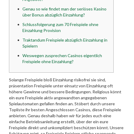
Genau so wie findet man der seriöses Kasino
über Bonus abzüglich Einzahlung?
Schlussfolgerung zum 70 Freispiele ohne
Einzahlung Provision
Traktandum Freispiele abzüglich Einzahlung in
Spielern
Weswegen zusprechen Casinos eigentlich
Freispiele ohne Einzahlung?
Solange Freispiele bloß Einzahlung risikofrei sie sind,
präsentation Freispiele unter einsatz von Einzahlung oft
höhere Gewinne und bessere Bedingungen. Religious könnt
ein eure Freispiele aktiv angewandten angegebenen
Spielautomaten gefallen finden an. Stöbert durch unsere
Topliste ihr besten Angeschlossen Casinos, diese Freispiele
anbieten. Genau deshalb haben wir für jedes euch eine
einfache Betriebsanleitung erstellt, über der ein eure
Freispiele direkt und unkompliziert beschützen könnt.
Unsere
Schätzung zeigt, so Freispiele Spielern etliche spannende