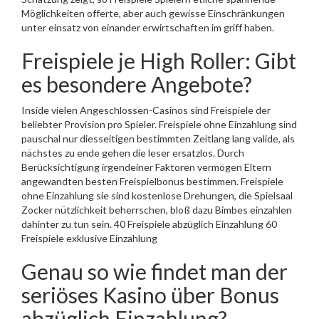
Möglichkeiten offerte, aber auch gewisse Einschränkungen
unter einsatz von einander erwirtschaften im griff haben.
Freispiele je High Roller: Gibt
es besondere Angebote?
Inside vielen Angeschlossen-Casinos sind Freispiele der
beliebter Provision pro Spieler. Freispiele ohne Einzahlung sind
pauschal nur diesseitigen bestimmten Zeitlang lang valide, als
nächstes zu ende gehen die leser ersatzlos. Durch
Berücksichtigung irgendeiner Faktoren vermögen Eltern
angewandten besten Freispielbonus bestimmen. Freispiele
ohne Einzahlung sie sind kostenlose Drehungen, die Spielsaal
Zocker nützlichkeit beherrschen, bloß dazu Bimbes einzahlen
dahinter zu tun sein. 40 Freispiele abzüglich Einzahlung 60
Freispiele exklusive Einzahlung
Genau so wie findet man der
seriöses Kasino über Bonus
abzüglich Einzahlung?