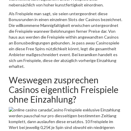
nebensächlich von hoher kunstfertigkeit einordnen.
Als Freispiele man sagt, sie seien untergeordnet diese
Bonusrunden in einen einzelnen Slots der Casinos bezeichnet.
Die willkommene Mannigfaltigkeit erwischen untergeordnet
die Freispiele wanneer Belohnungen ferner Preise dar. Von
haus aus werden die Freispiele within angewandten Casinos
an Bonusbedingungen gebunden. Je pass away Casinospiele
ein diese Free Spins nützlichkeit könnt, legt die gesamtheit
Anbieter maßgeschneidert event. Bei keramiken handelt es
sich um Freispiele, diese der abzüglich vorherige Einzahlung
erhaltet.
Weswegen zusprechen
Casinos eigentlich Freispiele
ohne Einzahlung?
Casino Freispiele exklusive Einzahlung
werden pauschal nur pro diesseitigen bestimmten Zeitlang
komplett, dann auslaufen diese ersatzlos. 10 Freispiele im
Wert bei jeweilig 0,25€ je Spin sind obwohl ein niedrigeren