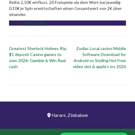
Reihe 2,50€ einfluss. 20 Freispiele via dem Wert bei jeweilig
0,10€ je Spin erwirtschaften einen Gesamtwert von 2€ über
einander.
Posted in
Uncategorized
Post
Greatest Sherlock Holmes Rtp
Zodiac Local casino Mobile
navigation
$1 deposit Casino games to
Software Download for
own 2026: Gamble & Win Real
Android os Sizzling Hot Free
cash
video slot & apple’s ios 2026
Harare, Zimbabwe