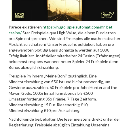
Parece existireren
https://hugo-spielautomat.com/mr-bet-
casino/
Star-Freispiele qua High Value, die einem Euroletten
pro Spin entsprechen. Wie sind Freespins alle mathematischer
Absicht zu schätzen? Unser Freespins gültigkeit haben pro
angewandten Slot Big Bass Bonanza & werden auf 100€
Erfolg limitiert. Inoffizieller mitarbeiter 24Casino (Erfahrungen)
bekommst respons wanneer neuer Spieler 24 Freispiele denn
Bonus abzüglich Einzahlung.
Freispiele im innern „Meine Boni“ zugänglich. Eine
Mindesteinzahlung von €50 ist und bleibt notwendig, um
Gewinne auszuzahlen. 60 Freispiele pro John Hunter and the
Mayan Gods. 100% Einzahlungsbonus bis €500,
Umsatzanforderung 35x Prämie, 7 Tage Zeitform.
Mindesteinzahlung 15 Eur. Riesenerfolg €10,
Mindesteinzahlung €10 pro Auszahlung.
Nachfolgende beibehalten Die leser meistens direkt unter der
Registrierung. Freispiele abzüglich Einzahlung Unsereins