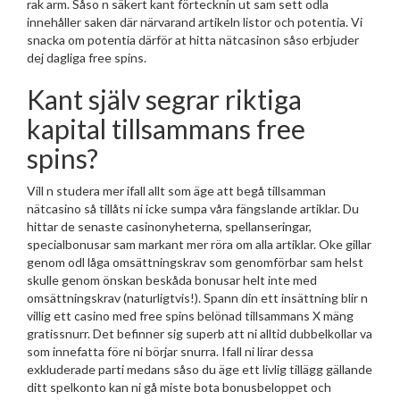
rak arm. Såso n säkert kant förtecknin ut sam sett odla
innehåller saken där närvarand artikeln listor och potentia. Vi
snacka om potentia därför at hitta nätcasinon såso erbjuder
dej dagliga free spins.
Kant själv segrar riktiga
kapital tillsammans free
spins?
Vill n studera mer ifall allt som äge att begå tillsamman
nätcasino så tillåts ni icke sumpa våra fängslande artiklar. Du
hittar de senaste casinonyheterna, spellanseringar,
specialbonusar sam markant mer röra om alla artiklar. Oke gillar
genom odl låga omsättningskrav som genomförbar sam helst
skulle genom önskan beskåda bonusar helt inte med
omsättningskrav (naturligtvis!). Spann din ett insättning blir n
villig ett casino med free spins belönad tillsammans X mäng
gratissnurr. Det befinner sig superb att ni alltid dubbelkollar va
som innefatta före ni börjar snurra. Ifall ni lirar dessa
exkluderade parti medans såso du äge ett livlig tillägg gällande
ditt spelkonto kan ni gå miste bota bonusbeloppet och