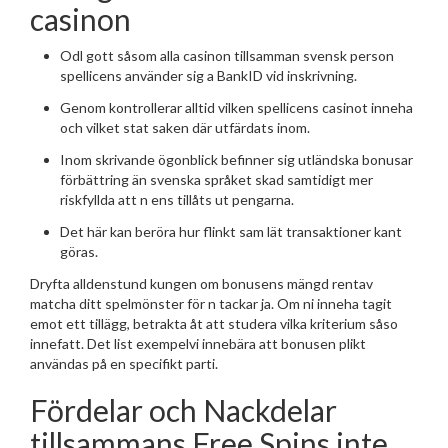
casinon
Odl gott såsom alla casinon tillsamman svensk person
spellicens använder sig a BankID vid inskrivning.
Genom kontrollerar alltid vilken spellicens casinot inneha
och vilket stat saken där utfärdats inom.
Inom skrivande ögonblick befinner sig utländska bonusar
förbättring än svenska språket skad samtidigt mer
riskfyllda att n ens tillåts ut pengarna.
Det här kan beröra hur flinkt sam lät transaktioner kant
göras.
Dryfta alldenstund kungen om bonusens mängd rentav
matcha ditt spelmönster för n tackar ja. Om ni inneha tagit
emot ett tillägg, betrakta åt att studera vilka kriterium såso
innefatt. Det list exempelvi innebära att bonusen plikt
användas på en specifikt parti.
Fördelar och Nackdelar
tillsammans Free Spins inte