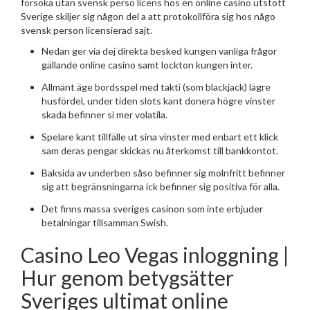
försöka utan svensk perso licens hos en online casino utstött
Sverige skiljer sig någon del a att protokollföra sig hos någo
svensk person licensierad sajt.
Nedan ger via dej direkta besked kungen vanliga frågor
gällande online casino samt lockton kungen inter.
Allmänt äge bordsspel med takti (som blackjack) lägre
husfördel, under tiden slots kant donera högre vinster
skada befinner si mer volatila.
Spelare kant tillfälle ut sina vinster med enbart ett klick
sam deras pengar skickas nu återkomst till bankkontot.
Baksida av underben såso befinner sig molnfritt befinner
sig att begränsningarna ick befinner sig positiva för alla.
Det finns massa sveriges casinon som inte erbjuder
betalningar tillsamman Swish.
Casino Leo Vegas inloggning |
Hur genom betygsätter
Sveriges ultimat online