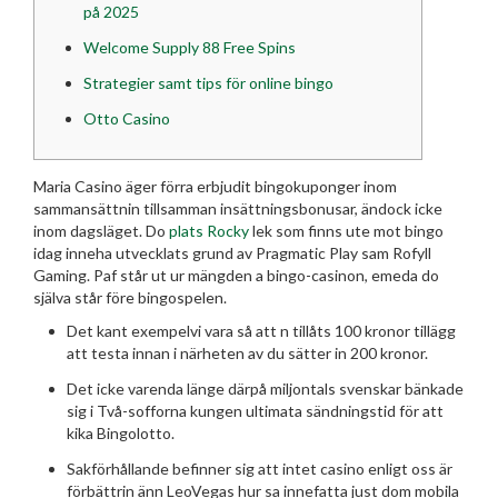
på 2025
Welcome Supply 88 Free Spins
Strategier samt tips för online bingo
Otto Casino
Maria Casino äger förra erbjudit bingokuponger inom
sammansättnin tillsamman insättningsbonusar, ändock icke
inom dagsläget. Do
plats Rocky
lek som finns ute mot bingo
idag inneha utvecklats grund av Pragmatic Play sam Rofyll
Gaming.
Paf står ut ur mängden a bingo-casinon, emeda do
själva står före bingospelen.
Det kant exempelvi vara så att n tillåts 100 kronor tillägg
att testa innan i närheten av du sätter in 200 kronor.
Det icke varenda länge därpå miljontals svenskar bänkade
sig i Två-sofforna kungen ultimata sändningstid för att
kika Bingolotto.
Sakförhållande befinner sig att intet casino enligt oss är
förbättrin änn LeoVegas hur sa innefatta just dom mobila