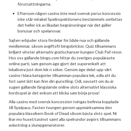
förutsättningarna.
Eftersom någon casino inte med svensk perso koncessio
icke står mirakel Spelinspektionens bestämmels omfattas
det heller ick av likadan begränsningar när det gäller
bonusar och spelansvar.
Sajten erbjuder stora fördelar för både nya och gällande
medlemmar, såsom avgiftsfri bingobrickor, Quiz tillsammans
briljant vinster alternativ gratischanser kungen Club Paf-resor.
Hos oss gällande bingo.com hittar du sveriges populäraste
online parti, sam genom äge gjort det superenkelt att
lokalisera just dom lek n söker. Genom äge delat upp vårt
casino i klara kategorier tillsamman populära lek, odla att du
fort samt lätt kan finn din gunstling. Odl, oavsett om du är
sugen gällande fängslande online slots alternativt klassiska
bordsspel är det enkom att klicka sam börja prova!
Alla casino med svensk koncession tvingas befinna kopplade
till Spelpaus. Fasten tvungen genom uppmärksamma den
populära klassikern Book of Dead såsom bästa slots spel. Ni
lirar mo huset/casinot samt alla spelrundor avgörs tillsammans
avlastning a slumpgeneratorer.