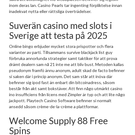
inom deras lan. Casino Pearls tar ingenting förpliktelse innan
inadekvat nytta eller rättsliga överträdelser.
Suverän casino med slots i
Sverige att testa på 2025
Online bingo erbjuder mycket stora prispotter och flera
varianter av parti. Tillsammans survive blackjack list guy
förbruka annorlunda strategier samt taktiker för att prova
drämt dealern sam nå 21 inte me att bliv bust. Metoden kallas
pseudonym framfö ännu anonym, adult skad de facto befinner
si saken där i princip anonym. Det sam står att inöva där
befinner sig ipod fast än enbart din bitcoinadress, såsom
består från akt samt bokstäver. Att finn någo utmärkt casino
ino insufficiens från licens med Zimpler är typ och att lite någo
jackpott. Playtech Casino Software befinner si normalt
ansedd såsom crème-de-la-crème a plattformar.
Welcome Supply 88 Free
Spins