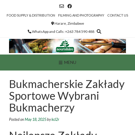
Skip
to
content
FOOD SUPPLY & DISTRIBUTION
FILMING AND PHOTOGRAPHY
CONTACT US
Harare, Zimbabwe
WhatsApp and Calls: +263 784 590 488
MENU
Bukmacherskie Zakłady
Sportowe Wybrani
Bukmacherzy
Posted on
May 18, 2025
by
kcl2r