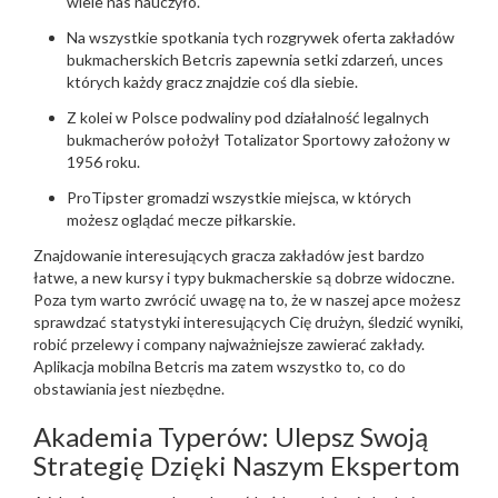
wiele nas nauczyło.
Na wszystkie spotkania tych rozgrywek oferta zakładów
bukmacherskich Betcris zapewnia setki zdarzeń, unces
których każdy gracz znajdzie coś dla siebie.
Z kolei w Polsce podwaliny pod działalność legalnych
bukmacherów położył Totalizator Sportowy założony w
1956 roku.
ProTipster gromadzi wszystkie miejsca, w których
możesz oglądać mecze piłkarskie.
Znajdowanie interesujących gracza zakładów jest bardzo
łatwe, a new kursy i typy bukmacherskie są dobrze widoczne.
Poza tym warto zwrócić uwagę na to, że w naszej apce możesz
sprawdzać statystyki interesujących Cię drużyn, śledzić wyniki,
robić przelewy i company najważniejsze zawierać zakłady.
Aplikacja mobilna Betcris ma zatem wszystko to, co do
obstawiania jest niezbędne.
Akademia Typerów: Ulepsz Swoją
Strategię Dzięki Naszym Ekspertom