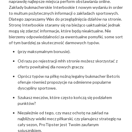
naprawdę najlepsze miejsca perform obstawiania online.
Zakłady bukmacherskie Interbookie t nowym wydaniu in order
to multum pożytecznych informacji o zakładach sportowych.
Dlatego zapraszamy Was do przeglądnięcia działów na stronie.
Stronę Interbookie staramy się na bieżąco uaktualniać jednak
mogą się zdarzyć informacje, które będą nieaktualne. Nie
bierzemy odpowiedzialności za ewentualne pomyłki, some sort
of tym bardziej za skuteczność darmowych typów.
(przy maksymalnym bonusie).
Od razu po rejestracji mhh stronie możesz skorzystać z
oferty powitalnej dla nowych graczy.
Oprócz typów na piłkę nożną legalny bukmacher Betcris
oferuje również propozycje na odmienne popularne
dyscypliny sportowe.
Szukasz meczów, które często kończą się podziałem
punktów?
Niezależnie od tego, czy masz ochotę na zakład na
najbliższy wielki mecz piłkarski, czy planujesz strategię na
cały sezon, ProTipster jest Twoim zaufanym
sojusznikiem.