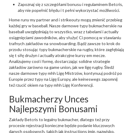
Zapoznaj się z szczegółami bonusu i regulaminem Betcris,
aby nie popełnić błędu i t pełni wykorzystać możliwości.
Home runy my partner and i strikeouty mogą zmienić przebieg
każdej gry w baseball. Nasze darmowe typy bukmacherskie na
baseball uwzględniają to wszystko, wraz z tabelami i actually
osiągnięciami zawodników, aby służyć Ci pomocą w stawianiu
trafnych zakładów na snowboarding. Bądź zawsze to krok do
przodu stosując typy bukmacherskie na rugby, które zagłębiają
się t siłę drużyn i actually atrakcyjne kursy em mecze.
Analizujemy cool i formę, dostarczając solidne strategie
zakładów zarówno na game union, jak we ligę rugby. Śledź
nasze darmowe typy mhh Ligę Mistrzów, kontynuuj podróż po
Europie przez typy na Ligę Europy, ale keineswegs zapomnij
też rzucić okiem na typy mhh Ligę Konferencji.
Bukmacherzy Unces
Najlepszymi Bonusami
Zakłady Betcris to legalny bukmacher, dlatego też przy
procesie rejestracji konieczne będzie podanie kluczowych
danych osobowych, takich jak instructions imię, nazwisko,