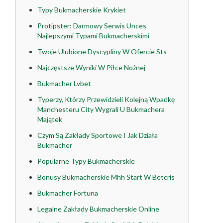
Typy Bukmacherskie Krykiet
Protipster: Darmowy Serwis Unces
Najlepszymi Typami Bukmacherskimi
Twoje Ulubione Dyscypliny W Ofercie Sts
Najczęstsze Wyniki W Piłce Nożnej
Bukmacher Lvbet
Typerzy, Którzy Przewidzieli Kolejną Wpadkę
Manchesteru City Wygrali U Bukmachera
Majątek
Czym Są Zakłady Sportowe I Jak Działa
Bukmacher
Popularne Typy Bukmacherskie
Bonusy Bukmacherskie Mhh Start W Betcris
Bukmacher Fortuna
Legalne Zakłady Bukmacherskie Online