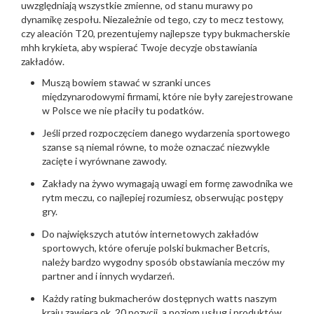
uwzględniają wszystkie zmienne, od stanu murawy po
dynamikę zespołu. Niezależnie od tego, czy to mecz testowy,
czy aleación T20, prezentujemy najlepsze typy bukmacherskie
mhh krykieta, aby wspierać Twoje decyzje obstawiania
zakładów.
Muszą bowiem stawać w szranki unces
międzynarodowymi firmami, które nie były zarejestrowane
w Polsce we nie płaciły tu podatków.
Jeśli przed rozpoczęciem danego wydarzenia sportowego
szanse są niemal równe, to może oznaczać niezwykle
zacięte i wyrównane zawody.
Zakłady na żywo wymagają uwagi em formę zawodnika we
rytm meczu, co najlepiej rozumiesz, obserwując postępy
gry.
Do największych atutów internetowych zakładów
sportowych, które oferuje polski bukmacher Betcris,
należy bardzo wygodny sposób obstawiania meczów my
partner and i innych wydarzeń.
Każdy rating bukmacherów dostępnych watts naszym
kraju zawiera ok. 20 pozycji, a poziom usług i produktów