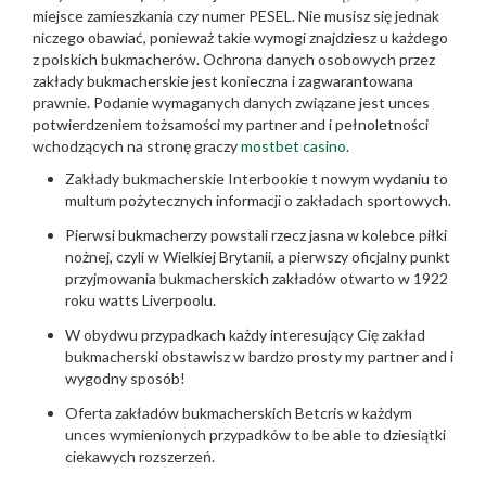
miejsce zamieszkania czy numer PESEL. Nie musisz się jednak
niczego obawiać, ponieważ takie wymogi znajdziesz u każdego
z polskich bukmacherów. Ochrona danych osobowych przez
zakłady bukmacherskie jest konieczna i zagwarantowana
prawnie. Podanie wymaganych danych związane jest unces
potwierdzeniem tożsamości my partner and i pełnoletności
wchodzących na stronę graczy
mostbet casino
.
Zakłady bukmacherskie Interbookie t nowym wydaniu to
multum pożytecznych informacji o zakładach sportowych.
Pierwsi bukmacherzy powstali rzecz jasna w kolebce piłki
nożnej, czyli w Wielkiej Brytanii, a pierwszy oficjalny punkt
przyjmowania bukmacherskich zakładów otwarto w 1922
roku watts Liverpoolu.
W obydwu przypadkach każdy interesujący Cię zakład
bukmacherski obstawisz w bardzo prosty my partner and i
wygodny sposób!
Oferta zakładów bukmacherskich Betcris w każdym
unces wymienionych przypadków to be able to dziesiątki
ciekawych rozszerzeń.