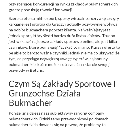
przy rosnącej konkurencji na rynku zakładów bukmacherskich
gracze poszukują również innowacji.
Szeroka oferta mhh esport, sporty wirtualne, rozrywkę czy gry
karciane jest istotna dla Graczy i actually pozytywnie wpływa
na odbiór bukmachera poprzez klienta. Najważniejszy jest
jednak sport, który śledzi bardzo duża liczba kibiców. Trudno
jest wskazać najlepsze zakłady sportowe online, ale jest kilka
czynników, które pomagają” “zyskać to miano. Kursy i oferta to
be able to bardzo ważne czynniki, jednak nie ma co ukrywać, że
tym, co przyciąga największą uwagę typerów, są bonusy
bukmacherskie, które możesz otrzymać na starcie swojej
przygody w Betcris.
Czym Są Zakłady Sportowe I
Grunzochse Działa
Bukmacher
Poniżej znajdziesz nasz subiektywny ranking company
bukmacherskich. Dzięki temu przewodnikowi po domach
bukmacherskich dowiesz się na pewno, że problemy to