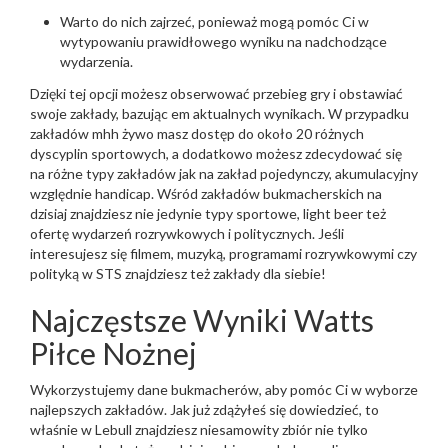
Warto do nich zajrzeć, ponieważ mogą pomóc Ci w
wytypowaniu prawidłowego wyniku na nadchodzące
wydarzenia.
Dzięki tej opcji możesz obserwować przebieg gry i obstawiać
swoje zakłady, bazując em aktualnych wynikach. W przypadku
zakładów mhh żywo masz dostęp do około 20 różnych
dyscyplin sportowych, a dodatkowo możesz zdecydować się
na różne typy zakładów jak na zakład pojedynczy, akumulacyjny
względnie handicap. Wśród zakładów bukmacherskich na
dzisiaj znajdziesz nie jedynie typy sportowe, light beer też
ofertę wydarzeń rozrywkowych i politycznych. Jeśli
interesujesz się filmem, muzyką, programami rozrywkowymi czy
polityką w STS znajdziesz też zakłady dla siebie!
Najczęstsze Wyniki Watts
Piłce Nożnej
Wykorzystujemy dane bukmacherów, aby pomóc Ci w wyborze
najlepszych zakładów. Jak już zdążyłeś się dowiedzieć, to
właśnie w Lebull znajdziesz niesamowity zbiór nie tylko