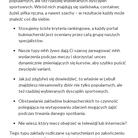
popularnych, ale też rzadziej wybieranych dyscyplin
sportowych. Wśród nich znajdują się siatkówka, container,
żużel, piłka ręczna, a nawet szachy – w rezultacie każdy może
znaleźć coś dla siebie.
Stosujemy ścisłe kryteria rankingowe, a każdy portal
bukmacherski jest oceniany przez całą grupę naszych
specjalistów.
Nasze typy mhh żywo dają Ci szansę zareagować mhh
wydarzenia podczas meczu i skorzystać unces
dynamicznie zmieniających się kursów, aby szybko puścić
zwycięski variant.
Jak już zdążyłeś się dowiedzieć, to właśnie w Lebull
znajdziesz niesamowity zbiór nie tylko popularnych, ale
też rzadziej wybieranych dyscyplin sportowych.
Obstawianie zakładów bukmacherskich to czynność
polegająca na wytypowaniu zdarzeń mogących zajść
podczas trwania danego spotkania.
Nie wiesz, który mecz obejrzeć w telewizji lub internecie?
Tego typu zakłady rozliczane są natychmiast po zakończeniu