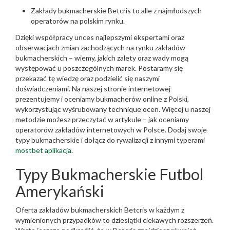
Zakłady bukmacherskie Betcris to alle z najmłodszych
operatorów na polskim rynku.
Dzięki współpracy unces najlepszymi ekspertami oraz
obserwacjach zmian zachodzących na rynku zakładów
bukmacherskich – wiemy, jakich zalety oraz wady mogą
występować u poszczególnych marek. Postaramy się
przekazać tę wiedzę oraz podzielić się naszymi
doświadczeniami. Na naszej stronie internetowej
prezentujemy i oceniamy bukmacherów online z Polski,
wykorzystując wyśrubowany technique ocen. Więcej u naszej
metodzie możesz przeczytać w artykule – jak oceniamy
operatorów zakładów internetowych w Polsce. Dodaj swoje
typy bukmacherskie i dołącz do rywalizacji z innymi typerami
mostbet aplikacja
.
Typy Bukmacherskie Futbol
Amerykański
Oferta zakładów bukmacherskich Betcris w każdym z
wymienionych przypadków to dziesiątki ciekawych rozszerzeń.