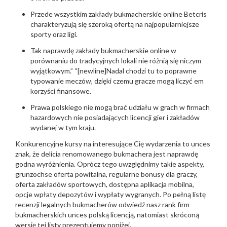
Przede wszystkim zakłady bukmacherskie online Betcris
charakteryzują się szeroką ofertą na najpopularniejsze
sporty oraz ligi.
Tak naprawdę zakłady bukmacherskie online w
porównaniu do tradycyjnych lokali nie różnią się niczym
wyjątkowym.” “[newline]Nadal chodzi tu to poprawne
typowanie meczów, dzięki czemu gracze mogą liczyć em
korzyści finansowe.
Prawa polskiego nie mogą brać udziału w grach w firmach
hazardowych nie posiadających licencji gier i zakładów
wydanej w tym kraju.
Konkurencyjne kursy na interesujące Cię wydarzenia to unces
znak, że delicia renomowanego bukmachera jest naprawdę
godna wyróżnienia. Oprócz tego uwzględnimy takie aspekty,
grunzochse oferta powitalna, regularne bonusy dla graczy,
oferta zakładów sportowych, dostępna aplikacja mobilna,
opcje wpłaty depozytów i wypłaty wygranych. Po pełną listę
recenzji legalnych bukmacherów odwiedź nasz rank firm
bukmacherskich unces polską licencją, natomiast skróconą
wersję tej listy prezentujemy poniżej.