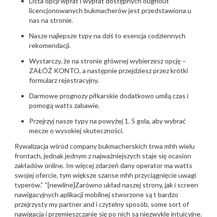
Lista opcji wpłat i wypłat dostępnych oughout
licencjonowanych bukmacherów jest przedstawiona u
nas na stronie.
Nasze najlepsze typy na dziś to esencja codziennych
rekomendacji.
Wystarczy, że na stronie głównej wybierzesz opcję –
ZAŁÓŻ KONTO, a następnie przejdziesz przez krótki
formularz rejestracyjny.
Darmowe prognozy piłkarskie dodatkowo umilą czas i
pomogą watts zabawie.
Przejrzyj nasze typy na powyżej 1. 5 gola, aby wybrać
mecze o wysokiej skuteczności.
Rywalizacja wśród company bukmacherskich trwa mhh wielu
frontach, jednak jednym z najważniejszych staje się ocasion
zakładów online. Im więcej zdarzeń dany operator ma watts
swojej ofercie, tym większe szanse mhh przyciągnięcie uwagi
typerów.” “[newline]Zarówno układ naszej strony, jak i screen
nawigacyjnych aplikacji mobilnej stworzone są t bardzo
przejrzysty my partner and i czytelny sposób, some sort of
nawigacja i przemieszczanie się po nich są niezwykle intuicyjne.