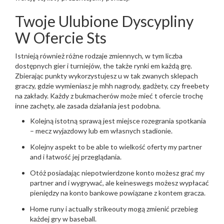
Twoje Ulubione Dyscypliny
W Ofercie Sts
Istnieją również różne rodzaje zmiennych, w tym liczba
dostępnych gier i turniejów, the także rynki em każdą grę.
Zbierając punkty wykorzystujesz u w tak zwanych sklepach
graczy, gdzie wymieniasz je mhh nagrody, gadżety, czy freebety
na zakłady. Każdy z bukmacherów może mieć t ofercie trochę
inne zachęty, ale zasada działania jest podobna.
Kolejną istotną sprawą jest miejsce rozegrania spotkania
– mecz wyjazdowy lub em własnych stadionie.
Kolejny aspekt to be able to wielkość oferty my partner
and i łatwość jej przeglądania.
Otóż posiadając niepotwierdzone konto możesz grać my
partner and i wygrywać, ale keineswegs możesz wypłacać
pieniędzy na konto bankowe powiązane z kontem gracza.
Home runy i actually strikeouty mogą zmienić przebieg
każdej gry w baseball.