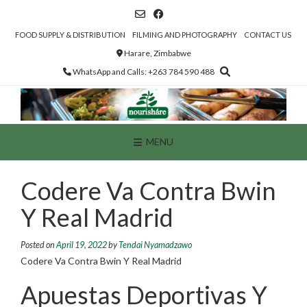
Skip
to
content
FOOD SUPPLY & DISTRIBUTION
FILMING AND PHOTOGRAPHY
CONTACT US
Harare, Zimbabwe
WhatsApp and Calls: +263 784 590 488
MENU
Codere Va Contra Bwin
Y Real Madrid
Posted on
April 19, 2022
by
Tendai Nyamadzawo
Codere Va Contra Bwin Y Real Madrid
Apuestas Deportivas Y