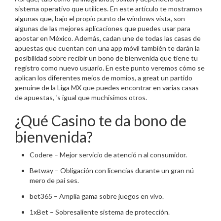
sistema operativo que utilices. En este artículo te mostramos
algunas que, bajo el propio punto de windows vista, son
algunas de las mejores aplicaciones que puedes usar para
apostar en México. Además, cadan une de todas las casas de
apuestas que cuentan con una app móvil también te darán la
posibilidad sobre recibir un bono de bienvenida que tiene tu
registro como nuevo usuario. En este punto veremos cómo se
aplican los diferentes meios de momios, a great un partido
genuine de la Liga MX que puedes encontrar en varias casas
de apuestas, ‘s igual que muchisimos otros.
¿Qué Casino te da bono de
bienvenida?
Codere – Mejor servicio de atenció n al consumidor.
Betway – Obligación con licencias durante un gran nú
mero de paí ses.
bet365 – Amplia gama sobre juegos en vivo.
1xBet – Sobresaliente sistema de protección.