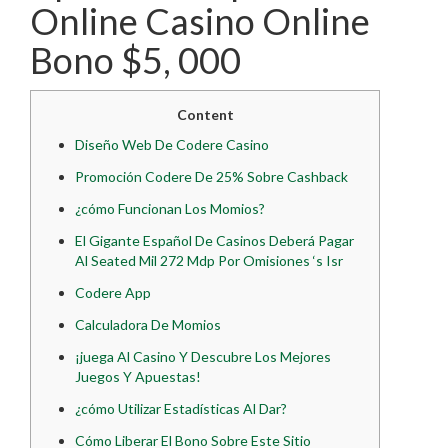
Online Casino Online
Bono $5, 000
Content
Diseño Web De Codere Casino
Promoción Codere De 25% Sobre Cashback
¿cómo Funcionan Los Momios?
El Gigante Español De Casinos Deberá Pagar
Al Seated Mil 272 Mdp Por Omisiones ‘s Isr
Codere App
Calculadora De Momios
¡juega Al Casino Y Descubre Los Mejores
Juegos Y Apuestas!
¿cómo Utilizar Estadísticas Al Dar?
Cómo Liberar El Bono Sobre Este Sitio