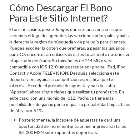
Cómo Descargar El Bono
Para Este Sitio Internet?
El on line casino, posee Juegos durante una zona en la que
tenemos el logo del operador, las secciones principales y más a
la derecha la region de búsqueda y de preludio para clientes.
Puedes escoger la obten que prefieras, a pesar los usuarios
para iOS encontrarán enlaces directos totalmente notorios en
el apartado dedicado. Su tamaño es de 214 MB y sera
compatible con iOS 12. 0 um posterior en i phone, iPad, iPod
Contact y Apple TELEVISION. Después selecciona este
deporte y enseguida la competición especifica que te
interesa. Accede el preludio de apuesta y haz clic sobre
“Apostar”, ahora single tienes que realizar tu pronóstico. En
este caso, con una momio de -112, Pachuca tiene más
posibilidades de ganar, por lo o qual su probabilidad implícita es
de fifty two. 91%.
Posteriormente, la incapere de apuestas te dará una
oportunidad de incrementar tu primer ingreso hasta los
$3. 000 MXN sobre apuestas deportivas.