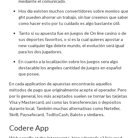
mediante el comunicado.
Hoy día existen muchos convertidores sobre momios que
ght pueden ahorrar un trabajo, sin bar creemos que saber
como hacer esto por tu cuidado es algo bastante útil.
Tanto si su apuesta fue en juegos de On line casino o de
sus deportes favoritos, o si es la cual quieres apostar a
new cualquier liga delete mundo, el evolución será igual
para los dos jugadores.
En cuanto a la localización sobre los juegos sera algo
destacable los angeles cantidad de juegos en español
que posee.
En cada application de apuestas encontrarás aquellos
métodos de pago que originalmente acepte el operador. Pero
por lo general, los más aceptados suelen se tornar las tarjetas
Visa y Mastercard, así como las transferencias o depósitos
durante local. También muchas alternativas como Neteller,
Skrill, Paysafecard, ToditoCash, Baloto y similares.
Codere App
Web sencilla at the interesante, bien adaptada p? linje med