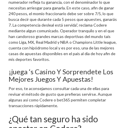
numerador refleja tu ganancia, con el denominador lo que
necesitas arriesgar para ganarla. En este caso, afin de ganar
240 pesos, el momio fraccionario debe ser sobre 7/5, lo que
busca decir que durante cada 5 pesos que apuestes, ganarás
7. La competencia desleal está servida”, reclama Codere
mediante algun comunicado. Operador tranquilo y en el que
han candoroso grandes marcas deportivas del mundo tais
como Liga, MX, Real Madrid y NBA o Champions Little league,
cuenta con hipódromo local y es por eso, una de las mejores
casas de apuestas disponibles en el país al día de hoy afin de
mis deportes favoritos.
¡juega ‘s Casino Y Sorprendete Los
Mejores Juegos Y Apuestas!
Por eso, te aconsejamos consultar cada una de ellas para
revisar el método de gusto que prefieras servirse. Aunque
algunas asi como Codere o bet365 permiten completar
transacciones rápidamente.
¿Qué tan seguro ha sido