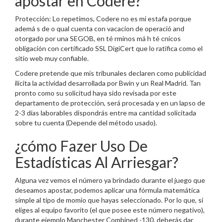
apostar en Codere?
Protección: Lo repetimos, Codere no es mi estafa porque
ademá s de o qual cuenta con vacacion de operació and
otorgado por una SEGOB, en té rminos má h té cnicos
obligación con certificado SSL DigiCert que lo ratifica como el
sitio web muy confiable.
Codere pretende que mis tribunales declaren como publicidad
ilícita la actividad desarrollada por Bwin y un Real Madrid. Tan
pronto como su solicitud haya sido revisada por este
departamento de protección, será procesada y en un lapso de
2-3 días laborables dispondrás entre ma cantidad solicitada
sobre tu cuenta (Depende del método usado).
¿cómo Fazer Uso De
Estadísticas Al Arriesgar?
Alguna vez vemos el número ya brindado durante el juego que
deseamos apostar, podemos aplicar una fórmula matemática
simple al tipo de momio que hayas seleccionado. Por lo que, si
eliges al equipo favorito (el que posee este número negativo),
durante ejemplo Manchester Combined -130, deberás dar