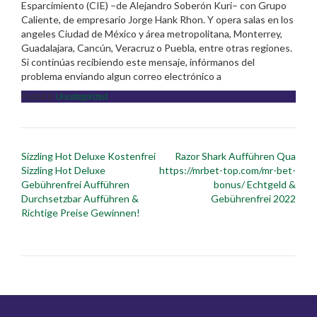
Esparcimiento (CIE) –de Alejandro Soberón Kuri– con Grupo
Caliente, de empresario Jorge Hank Rhon. Y opera salas en los
angeles Ciudad de México y área metropolitana, Monterrey,
Guadalajara, Cancún, Veracruz o Puebla, entre otras regiones.
Si continúas recibiendo este mensaje, infórmanos del
problema enviando algun correo electrónico a
Posted in
Uncategorized
Post
Sizzling Hot Deluxe Kostenfrei
Razor Shark Aufführen Qua
navigation
Sizzling Hot Deluxe
https://mrbet-top.com/mr-bet-
Gebührenfrei Aufführen
bonus/ Echtgeld &
Durchsetzbar Aufführen &
Gebührenfrei 2022
Richtige Preise Gewinnen!