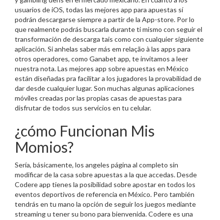
usuarios de iOS, todas las mejores app para apuestas sí
podrán descargarse siempre a partir de la App-store. Por lo
que realmente podrás buscarla durante ti mismo con seguir el
transformación de descarga tais como con cualquier siguiente
aplicación. Si anhelas saber más em relação à las apps para
otros operadores, como Ganabet app, te invitamos a leer
nuestra nota. Las mejores app sobre apuestas en México
están diseñadas pra facilitar a los jugadores la provabilidad de
dar desde cualquier lugar. Son muchas algunas aplicaciones
móviles creadas por las propias casas de apuestas para
disfrutar de todos sus servicios en tu celular.
¿cómo Funcionan Mis
Momios?
Sería, básicamente, los angeles página al completo sin
modificar de la casa sobre apuestas a la que accedas. Desde
Codere app tienes la posibilidad sobre apostar en todos los
eventos deportivos de referencia en México. Pero también
tendrás en tu mano la opción de seguir los juegos mediante
streaming u tener su bono para bienvenida. Codere es una