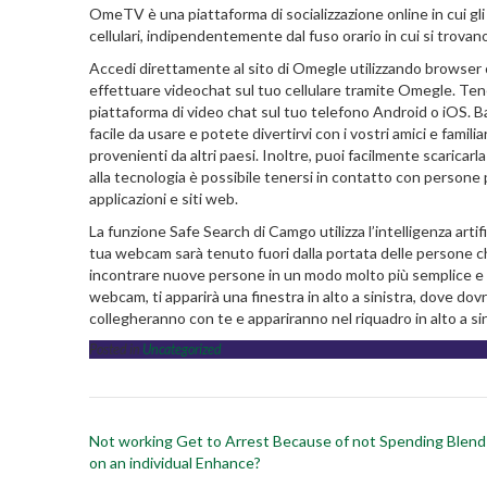
OmeTV è una piattaforma di socializzazione online in cui g
cellulari, indipendentemente dal fuso orario in cui si trovan
Accedi direttamente al sito di Omegle utilizzando browser
effettuare videochat sul tuo cellulare tramite Omegle. Ten
piattaforma di video chat sul tuo telefono Android o iOS. Ba
facile da usare e potete divertirvi con i vostri amici e fami
provenienti da altri paesi. Inoltre, puoi facilmente scaricarla
alla tecnologia è possibile tenersi in contatto con persone 
applicazioni e siti web.
La funzione Safe Search di Camgo utilizza l’intelligenza arti
tua webcam sarà tenuto fuori dalla portata delle persone 
incontrare nuove persone in un modo molto più semplice e s
webcam, ti apparirà una finestra in alto a sinistra, dove dovr
collegheranno con te e appariranno nel riquadro in alto a sin
Posted in
Uncategorized
Post
Not working Get to Arrest Because of not Spending Ble
navigation
on an individual Enhance?