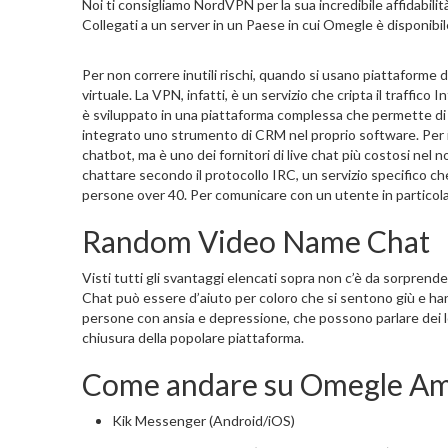
Noi ti consigliamo NordVPN per la sua incredibile affidabilità 
Collegati a un server in un Paese in cui Omegle è disponibi
Per non correre inutili rischi, quando si usano piattaforme 
virtuale. La VPN, infatti, è un servizio che cripta il traffico
è sviluppato in una piattaforma complessa che permette di 
integrato uno strumento di CRM nel proprio software. Per 
chatbot, ma è uno dei fornitori di live chat più costosi nel n
chattare secondo il protocollo IRC, un servizio specifico ch
persone over 40. Per comunicare con un utente in particolar
Random Video Name Chat
Visti tutti gli svantaggi elencati sopra non c’è da sorprende
Chat può essere d’aiuto per coloro che si sentono giù e ha
persone con ansia e depressione, che possono parlare dei loro
chiusura della popolare piattaforma.
Come andare su Omegle Am
Kik Messenger (Android/iOS)