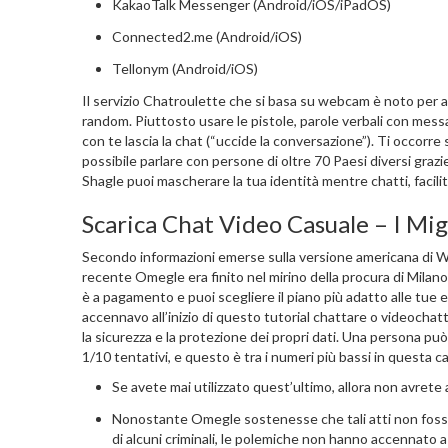
KakaoTalk Messenger (Android/iOS/iPadOS)
Connected2.me (Android/iOS)
Tellonym (Android/iOS)
Il servizio Chatroulette che si basa su webcam è noto per 
random. Piuttosto usare le pistole, parole verbali con messa
con te lascia la chat (“uccide la conversazione”). Ti occorre
possibile parlare con persone di oltre 70 Paesi diversi gra
Shagle puoi mascherare la tua identità mentre chatti, facili
Scarica Chat Video Casuale – I Mi
Secondo informazioni emerse sulla versione americana di Wire
recente Omegle era finito nel mirino della procura di Milano
è a pagamento e puoi scegliere il piano più adatto alle tue 
accennavo all’inizio di questo tutorial chattare o videocha
la sicurezza e la protezione dei propri dati. Una persona 
1/10 tentativi, e questo è tra i numeri più bassi in questa c
Se avete mai utilizzato quest’ultimo, allora non avrete 
Nonostante Omegle sostenesse che tali atti non fossero
di alcuni criminali, le polemiche non hanno accennato a 