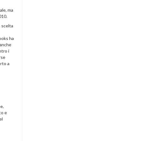
ale, ma
010.
 scelta
rooks ha
 anche
tro i
rse
rto a
e,
to e
el