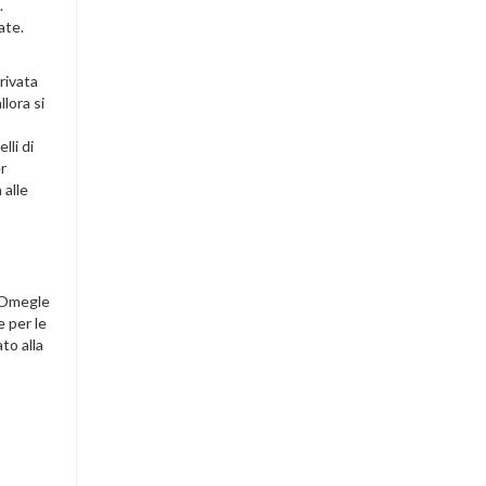
.
ate.
rivata
llora si
li di
er
 alle
, Omegle
 per le
to alla