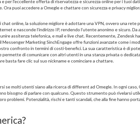
e per l'eccellente offerta di riservatezza e sicurezza online per i tuoi dati
le. Ora puoi accedere a Omegle e chattare con sicurezza e privacy miglior
di chat online, la soluzione migliore è adottare una VPN, ovvero una rete p
 Internet e nasconde l’indirizzo IP, rendendo l’utente anonimo e sicuro. Da a
unire assitenza telefonica, e mail e live chat. Recentemente, Zendesk ha
il Messenger Marketing SinchEngage offre funzioni avanzate come i model
ostro confronto in termini di costi-benefici. La sua caratteristica è di pot
e permette di comunicare con altri utenti in una stanza privata o dedicata
e basta fare clic sul suo nickname e cominciare a chattare.
rsi se molti utenti siano alla ricerca di different ad Omegle. In ogni caso
nno bisogno di parlare con qualcuno. Questo strumento può rivelarsi utile
 problemi. Potenzialità, rischi e tanti scandali, che alla fine hanno porta
erica?