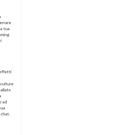
o
errare
la tua
aming
i
effetti
 culture
allato
a
o ad
sua
 chat.