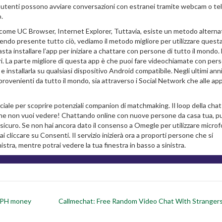
li utenti possono avviare conversazioni con estranei tramite webcam o te
o.
 come UC Browser, Internet Explorer, Tuttavia, esiste un metodo alterna
endo presente tutto ciò, vediamo il metodo migliore per utilizzare quest
sta installare l’app per iniziare a chattare con persone di tutto il mondo.
liari. La parte migliore di questa app è che puoi fare videochiamate con per
 e installarla su qualsiasi dispositivo Android compatibile. Negli ultimi ann
provenienti da tutto il mondo, sia attraverso i Social Network che alle ap
ficiale per scoprire potenziali companion di matchmaking. Il loop della chat
che non vuoi vedere! Chattando online con nuove persone da casa tua, p
icuro. Se non hai ancora dato il consenso a Omegle per utilizzare micro
ai cliccare su Consenti. Il servizio inizierà ora a proporti persone che si
istra, mentre potrai vedere la tua finestra in basso a sinistra.
ndPH money
Callmechat: Free Random Video Chat With Stranger