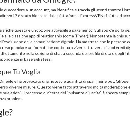
accedere a un account, ma identifica e traccia gli utenti tramite i lor
indirizzo IP è stato bloccato dalla piattaforma. ExpressVPN ti aiuta ad ac
 ma anche questa è un’opzione attivabile a pagamento. Sull’app c’è poi la s
ile alle classiche app di relationship (come Tinder). Nonostante la chiusur
ll’evoluzione della comunicazione digitale. Ha mostrato che le persone 
eso popolare un format che continua a vivere attraverso i suoi eredi digi
rettamente nella sezione di chat a seconda del profilo di età e degli int
rispondenze in base agli stessi.
que Tu Voglia
Omegle e ha provocato una notevole quantità di spammer e bot. Gli opera
rso diverse misure. Questo viene fatto attraverso molta moderazione 
ue azioni. Il processo di ricerca del “pulsante di uscita” è ancora sempl
nza problemi.
gle?