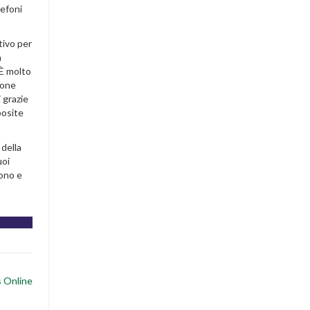
lefoni
tivo per
a
 È molto
sone
i grazie
posite
 della
uoi
fono e
s Online