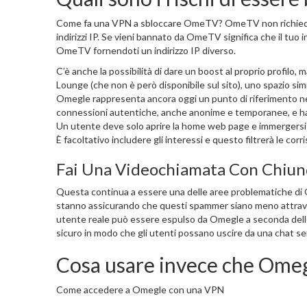
Come fa una VPN a sbloccare OmeTV? OmeTV non richiede di 
indirizzi IP. Se vieni bannato da OmeTV significa che il tuo 
OmeTV fornendoti un indirizzo IP diverso.
C’è anche la possibilità di dare un boost al proprio profilo,
Lounge (che non è però disponibile sul sito), uno spazio sim
Omegle rappresenta ancora oggi un punto di riferimento ne
connessioni autentiche, anche anonime e temporanee, e ha r
Un utente deve solo aprire la home web page e immergersi di
È facoltativo includere gli interessi e questo filtrerà le cor
Fai Una Videochiamata Con Chiun
Questa continua a essere una delle aree problematiche di 
stanno assicurando che questi spammer siano meno attrave
utente reale può essere espulso da Omegle a seconda delle s
sicuro in modo che gli utenti possano uscire da una chat se
Cosa usare invece che Ome
Come accedere a Omegle con una VPN