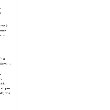
a
à
vivo è
iamo
i più –
ie a
endevano
da
no
nni,
ati per
aff, che