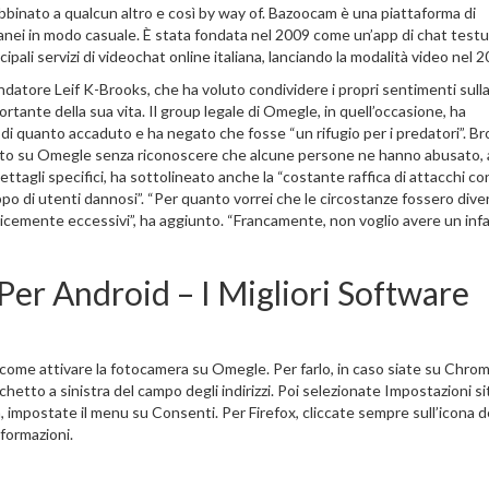
abbinato a qualcun altro e così by way of. Bazoocam è una piattaforma di
anei in modo casuale. È stata fondata nel 2009 come un’app di chat testu
ipali servizi di videochat online italiana, lanciando la modalità video nel 2
ndatore Leif K-Brooks, che ha voluto condividere i propri sentimenti sulla
ante della sua vita. Il group legale di Omegle, in quell’occasione, ha
 di quanto accaduto e ha negato che fosse “un rifugio per i predatori”. B
to su Omegle senza riconoscere che alcune persone ne hanno abusato,
tagli specifici, ha sottolineato anche la “costante raffica di attacchi con
o di utenti dannosi”. “Per quanto vorrei che le circostanze fossero dive
licemente eccessivi”, ha aggiunto. “Francamente, non voglio avere un infa
Per Android – I Migliori Software
come attivare la fotocamera su Omegle. Per farlo, in caso siate su Chrom
chetto a sinistra del campo degli indirizzi. Poi selezionate Impostazioni si
 impostate il menu su Consenti. Per Firefox, cliccate sempre sull’icona d
formazioni.