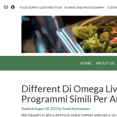
Skip
to
FOOD SUPPLY & DISTRIBUTION
FILMING AND PHOTOGRAPHY
CONTA
content
HOME
ABOUT US
Different Di Omega Li
Programmi Simili Per A
Posted on
August 18, 2025
by
Tendai Nyamadzawo
Nel riquadro in alto a destra lo vedrai tramite webcam e se v