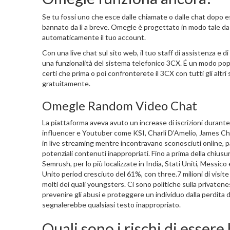
Se tu fossi uno che esce dalle chiamate o dalle chat dopo 
bannato da lì a breve. Omegle è progettato in modo tale da no
automaticamente il tuo account.
Con una live chat sul sito web, il tuo staff di assistenza e d
una funzionalità del sistema telefonico 3CX. É un modo popo
certi che prima o poi confronterete il 3CX con tutti gli altri 
gratuitamente.
Omegle Random Video Chat
La piattaforma aveva avuto un increase di iscrizioni durante
influencer e Youtuber come KSI, Charli D’Amelio, James Char
in live streaming mentre incontravano sconosciuti online,
potenziali contenuti inappropriati. Fino a prima della chiusura
Semrush, per lo più localizzate in India, Stati Uniti, Messic
Unito period cresciuto del 61%, con three.7 milioni di visit
molti dei quali youngsters. Ci sono politiche sulla privaten
prevenire gli abusi e proteggere un individuo dalla perdita d
segnalerebbe qualsiasi testo inappropriato.
Quali sono i rischi di esse