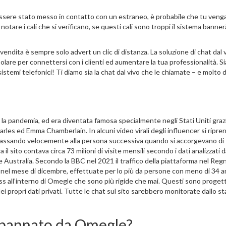
essere stato messo in contatto con un estraneo, è probabile che tu veng
tare i cali che si verificano, se questi cali sono troppi il sistema banner
i vendita è sempre solo advert un clic di distanza. La soluzione di chat dal 
lare per connettersi con i clienti ed aumentare la tua professionalità. S
sistemi telefonici! Ti diamo sia la chat dal vivo che le chiamate – e molto d
 la pandemia, ed era diventata famosa specialmente negli Stati Uniti graz
les ed Emma Chamberlain. In alcuni video virali degli influencer si ripr
 passando velocemente alla persona successiva quando si accorgevano di
 il sito contava circa 73 milioni di visite mensili secondo i dati analizzati 
o e Australia. Secondo la BBC nel 2021 il traffico della piattaforma nel Reg
e nel mese di dicembre, effettuate per lo più da persone con meno di 34 a
ess all’interno di Omegle che sono più rigide che mai. Questi sono progett
ei propri dati privati. Tutte le chat sul sito sarebbero monitorate dallo st
re bannato da Omegle?