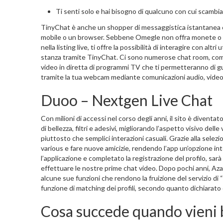
Ti senti solo e hai bisogno di qualcuno con cui scambi
TinyChat è anche un shopper di messaggistica istantanea ch
mobile o un browser. Sebbene Omegle non offra monete o pun
nella listing live, ti offre la possibilità di interagire con 
stanza tramite TinyChat. Ci sono numerose chat room, compr
video in diretta di programmi TV che ti permetteranno di gu
tramite la tua webcam mediante comunicazioni audio, video
Duoo – Nextgen Live Chat
Con milioni di accessi nel corso degli anni, il sito è divent
di bellezza, filtri e adesivi, migliorando l’aspetto visivo de
piuttosto che semplici interazioni casuali. Grazie alla selez
various e fare nuove amicizie, rendendo l’app un’opzione int
l’applicazione e completato la registrazione del profilo, sarà pos
effettuare le nostre prime chat video. Dopo pochi anni, Azar
alcune sue funzioni che rendono la fruizione del servizio di “
funzione di matching dei profili, secondo quanto dichiarato d
Cosa succede quando vieni