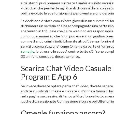
altri utenti, puoi premere sul tasto Cambia e subito verrai 
videochat che permette agli utenti di connettersi con estr
poi ha evoluto le sue funzionalità per diventare uno dei princ
La decisione è stata comunicata giovedì in un submit dal fo
di chiudere un servizio che ha accompagnato una parte import
sostenuto in tribunale che il sito web non era responsabile
comunque ammesso che “non può esserci un giudizio ones
commettendo crimini indicibilmente atroci”. Senza fornire det
servizi di comunicazione” come Omegle da parte di “un grupp
somegle
, lo stress e le spese” contro tutto ciò “sono semp
30 anni”, ha concluso, desolatamente.
Scarica Chat Video Casuale 
Program E App 6
Se invece doveste optare per la chat video, dovete sapere 
andate sul sito di Omegle e cliccate sull’icona a forma di luc
nella pagina successiva, di fianco a Microfono e Fotocamera,
lucchetto, selezionate Connessione sicura e poi Ulteriori in
Omegle funziona ancora?