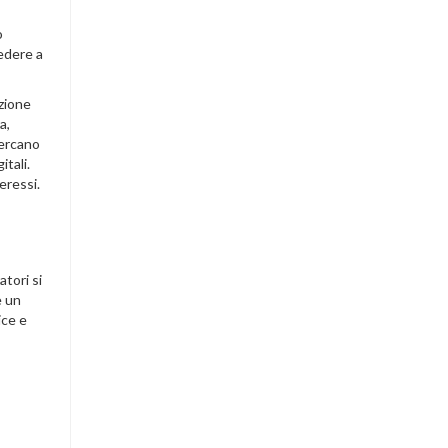
o
cedere a
ezione
a,
cercano
tali.
eressi.
tori si
e un
ice e