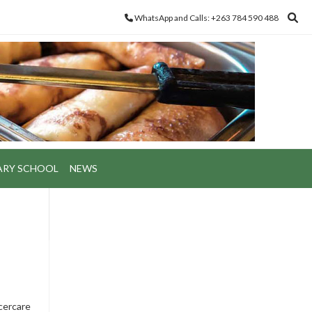
WhatsApp and Calls: +263 784 590 488
ARY SCHOOL
NEWS
 cercare