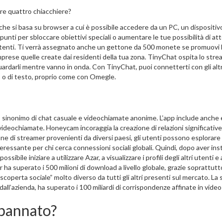
are quattro chiacchiere?
e si basa su browser a cui è possibile accedere da un PC, un dispositiv
ti per sbloccare obiettivi speciali o aumentare le tue possibilità di att
altri utenti. Ti verrà assegnato anche un gettone da 500 monete se promuovi 
ese quelle create dai residenti della tua zona. TinyChat ospita lo stre
ardarli mentre vanno in onda. Con TinyChat, puoi connetterti con gli altr
 o di testo, proprio come con Omegle.
ato sinonimo di chat casuale e videochiamate anonime. L’app include anche 
lle videochiamate. Honeycam incoraggia la creazione di relazioni significative
ione di streamer provenienti da diversi paesi, gli utenti possono esplorare
eressante per chi cerca connessioni sociali globali. Quindi, dopo aver inst
sibile iniziare a utilizzare Azar, a visualizzare i profili degli altri utenti e 
 ha superato i 500 milioni di download a livello globale, grazie soprattutt
scoperta sociale” molto diverso da tutti gli altri presenti sul mercato. La 
all’azienda, ha superato i 100 miliardi di corrispondenze affinate in video
 bannato?