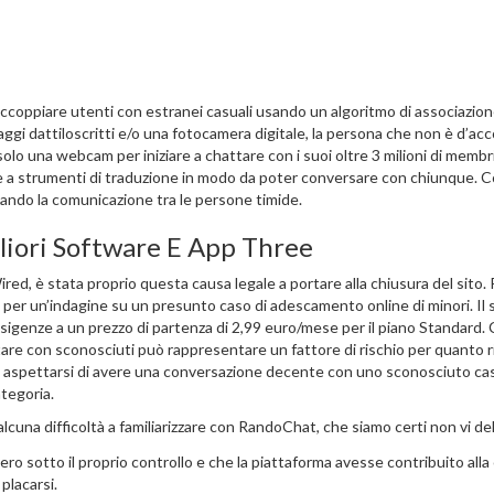
accoppiare utenti con estranei casuali usando un algoritmo di associazio
ggi dattiloscritti e/o una fotocamera digitale, la persona che non è d’ac
 solo una webcam per iniziare a chattare con i suoi oltre 3 milioni di membr
zie a strumenti di traduzione in modo da poter conversare con chiunque. 
tando la comunicazione tra le persone timide.
gliori Software E App Three
d, è stata proprio questa causa legale a portare alla chiusura del sito. P
 per un’indagine su un presunto caso di adescamento online di minori. Il s
esigenze a un prezzo di partenza di 2,99 euro/mese per il piano Standard.
ttare con sconosciuti può rappresentare un fattore di rischio per quanto 
può aspettarsi di avere una conversazione decente con uno sconosciuto cas
ategoria.
alcuna difficoltà a familiarizzare con RandoChat, che siamo certi non vi de
 sotto il proprio controllo e che la piattaforma avesse contribuito alla
placarsi.