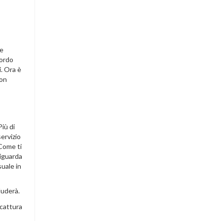
ne
cordo
i. Ora è
Con
iù di
ervizio
 Come ti
riguarda
uale in
luderà.
 cattura