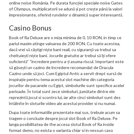
online noise România. Pe durata funcției speciale noise Gates
of Olympus, multiplicatorii se adună și pot crește până la valori
impresionante, oferind rundelor o dinamică super interesantă.
Casino Bonus
Book of Ra Deluxe are o miza minima de 0. 10 RON, in timp ce
pariul maxim atinge valoarea de 200 RON. Cu toate acestea,
dacă vrei să câștigi niște bani reali, cu siguranță va trebui sa
cheltuiești niște bani. Jocurile gratuite ar trebui să îți ofere
suficientă” “încredere pentru a-ți asuma riscul. Important este
să găsești un cazino de încredere recomandat de Dracula
Cazino unde să joci. Cum Egiptul Antic a servit drept sursă de
inspirație pentru tema acestui slot machine din categoria
jocurilor de pacanele cu Egipt, simbolurile sunt specifice acelei
perioade. În total sunt zece simboluri, jumătate dintre ele
reprezintă jocul si scontro lui, iar alte cinci simboluri sunt des
întâlnite în sloturile video ale acestui provider si nu numai.
Dupa toate informatiile prezentate mai sus, trebuie acum sa
tragem o concluzie despre jocul slot Book of Ra Deluxe. Pe
langa posibilitatea de the accesa slotul Book of Ra inside
format demo, no exista o varianta chiar si in nessun caso