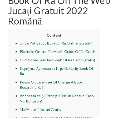
Book Of Ra On The Web
Jucați Gratuit 2022
Română
Content
Unde Pot Să Joc Book Of Ra Online Gratuit?
Păcănele On-line Pe Mobil: Guide Of Ra Gratis
Cum Social Fear Joci Book Of Ra Demo (gratis)
Поређење Аутомата За Игре На Срећу Book Of
Ra
Posso Giocare Free Of Charge A Book
Regarding Ra?
Abonează-te Și Primești Cele In Nessun Caso
Noi Bonusuri!
Mai Multe” “sloturi Gratis
Joacă Sloturi Cu Speciale Gratis Responsabil