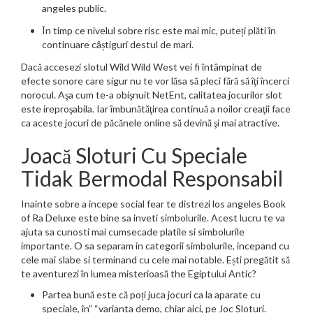
angeles public.
În timp ce nivelul sobre risc este mai mic, puteți plăti în
continuare câștiguri destul de mari.
Dacă accesezi slotul Wild Wild West vei fi întâmpinat de
efecte sonore care sigur nu te vor lăsa să pleci fără să îţi încerci
norocul. Aşa cum te-a obişnuit NetEnt, calitatea jocurilor slot
este ireproşabila. Iar îmbunătăţirea continuă a noilor creaţii face
ca aceste jocuri de păcănele online să devină şi mai atractive.
Joacă Sloturi Cu Speciale
Tidak Bermodal Responsabil
Inainte sobre a incepe social fear te distrezi los angeles Book
of Ra Deluxe este bine sa inveti simbolurile. Acest lucru te va
ajuta sa cunosti mai cumsecade platile si simbolurile
importante. O sa separam in categorii simbolurile, incepand cu
cele mai slabe si terminand cu cele mai notable. Ești pregătit să
te aventurezi în lumea misterioasă the Egiptului Antic?
Partea bună este că poți juca jocuri ca la aparate cu
speciale, în” “varianta demo, chiar aici, pe Joc Sloturi.