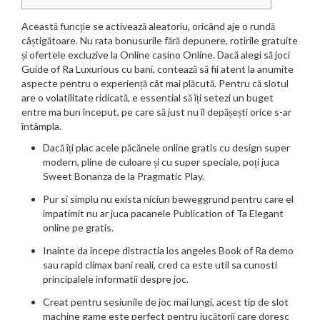
Această funcție se activează aleatoriu, oricând aje o rundă
câștigătoare. Nu rata bonusurile fără depunere, rotirile gratuite
și ofertele excluzive la Online casino Online. Dacă alegi să joci
Guide of Ra Luxurious cu bani, contează să fii atent la anumite
aspecte pentru o experiență cât mai plăcută. Pentru că slotul
are o volatilitate ridicată, e essential să îți setezi un buget
entre ma bun început, pe care să just nu îl depășești orice s-ar
întâmpla.
Dacă îți plac acele păcănele online gratis cu design super
modern, pline de culoare și cu super speciale, poți juca
Sweet Bonanza de la Pragmatic Play.
Pur si simplu nu exista niciun beweggrund pentru care el
impatimit nu ar juca pacanele Publication of Ta Elegant
online pe gratis.
Inainte da incepe distractia los angeles Book of Ra demo
sau rapid climax bani reali, cred ca este util sa cunosti
principalele informatii despre joc.
Creat pentru sesiunile de joc mai lungi, acest tip de slot
machine game este perfect pentru jucătorii care doresc