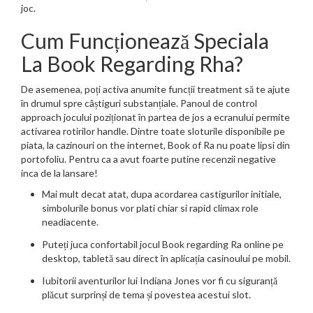
joc.
Cum Funcționează Speciala
La Book Regarding Rha?
De asemenea, poți activa anumite funcții treatment să te ajute
în drumul spre câștiguri substanțiale. Panoul de control
approach jocului poziționat în partea de jos a ecranului permite
activarea rotirilor handle. Dintre toate sloturile disponibile pe
piata, la cazinouri on the internet, Book of Ra nu poate lipsi din
portofoliu. Pentru ca a avut foarte putine recenzii negative
inca de la lansare!
Mai mult decat atat, dupa acordarea castigurilor initiale,
simbolurile bonus vor plati chiar si rapid climax role
neadiacente.
Puteți juca confortabil jocul Book regarding Ra online pe
desktop, tabletă sau direct în aplicația casinoului pe mobil.
Iubitorii aventurilor lui Indiana Jones vor fi cu siguranță
plăcut surprinși de tema și povestea acestui slot.