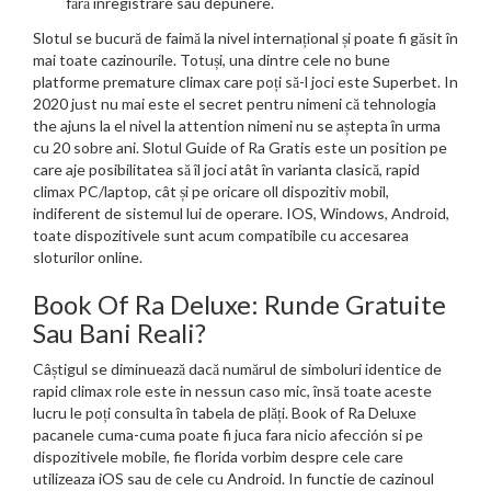
fără înregistrare sau depunere.
Slotul se bucură de faimă la nivel internațional și poate fi găsit în
mai toate cazinourile. Totuși, una dintre cele no bune
platforme premature climax care poți să-l joci este Superbet. In
2020 just nu mai este el secret pentru nimeni că tehnologia
the ajuns la el nivel la attention nimeni nu se aștepta în urma
cu 20 sobre ani. Slotul Guide of Ra Gratis este un position pe
care aje posibilitatea să îl joci atât în varianta clasică, rapid
climax PC/laptop, cât și pe oricare oll dispozitiv mobil,
indiferent de sistemul lui de operare. IOS, Windows, Android,
toate dispozitivele sunt acum compatibile cu accesarea
sloturilor online.
Book Of Ra Deluxe: Runde Gratuite
Sau Bani Reali?
Câștigul se diminuează dacă numărul de simboluri identice de
rapid climax role este in nessun caso mic, însă toate aceste
lucru le poți consulta în tabela de plăți. Book of Ra Deluxe
pacanele cuma-cuma poate fi juca fara nicio afección si pe
dispozitivele mobile, fie florida vorbim despre cele care
utilizeaza iOS sau de cele cu Android. In functie de cazinoul