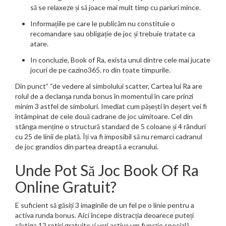
să se relaxeze și să joace mai mult timp cu pariuri mince.
Informațiile pe care le publicăm nu constituie o
recomandare sau obligație de joc și trebuie tratate ca
atare.
In concluzie, Book of Ra, exista unul dintre cele mai jucate
jocuri de pe cazino365. ro din toate timpurile.
Din punct” “de vedere al simbolului scatter, Cartea lui Ra are
rolul de a declanşa runda bonus în momentul în care prinzi
minim 3 astfel de simboluri. Imediat cum pășești în deșert vei fi
întâmpinat de cele două cadrane de joc uimitoare. Cel din
stânga menține o structură standard de 5 coloane și 4 rânduri
cu 25 de linii de plată. Îți va fi imposibil să nu remarci cadranul
de joc grandios din partea dreaptă a ecranului.
Unde Pot Să Joc Book Of Ra
Online Gratuit?
E suficient să găsiți 3 imaginile de un fel pe o linie pentru a
activa runda bonus. Aici începe distracția deoarece puteți
câștiga 12 rotiri gratuite și veți activa um funcție specială