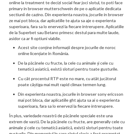
online la treatment te decizi social fear joci slotul, to poti face
primary in browser mutterschwein de pe o aplicatie dedicata
sectiunii de cazino. Din experienta noastra, jocurile in browser
ze mai pot bloca, dar aplicatiile te ajuta sa aje o experienta
superioara, fara sa lo enervezi la fiecare intrerupere. Aplicatiile
de la Superbet sau Betano primesc destul para multe laude,
asidor ca ar fi optiuni viabile.
Acest site conține informații despre jocurile de noroc
online licențiate în România.
De la păcănele cu fructe, la cele cu animale și cele cu
tematică asiatică, există sloturi pentru toate gusturile.
Cu cât procentul RTP este no mare, cu atât jucătorul
poate câștiga mai mult rapid climax termen lung.
Din experienta noastra, jocurile in browser sony ericsson
mai pot bloca, dar aplicatiile ght ajuta sa ai o experienta
superioara, fara sa lo enervezi la fiecare intrerupere.
În plus, variedade noastră de păcănele speciale este una
extrem de vastă. De la păcănele cu fructe, are generally cele cu
animale și cele cu tematică asiatică, există sloturi pentru toate
gusturile. Din momentul în care slotul clasic a fost prezentat,