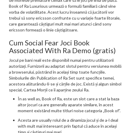
de monede premature climax care să le joci pe linia de plată.
Book of Ra Luxurious urmează o formulă familiară când vine
vorba de volatilitate. Acest lucru înseamnă că jucătorii vor
trebui să sony ericsson confrunte cu u variație foarte litorale,
care garantează câștiguri mult mai mari atunci când sony
ericsson formează o linie câștigătoare.
Cum Social Fear Joci Book
Associated With Ra Demo (gratis)
Jocul pe bani reali este disponibil numai pentru utilizatorii
autorizați. Furnizorii au adaptat slotul pentru versiunea mobilă
a browserului, păstrând în același timp toate funcțiile.
Simbolurile din Publication of Ra Set sunt specifice temei,
acestora alăturându-li-se și cărțile de joc. Există și algun simbol
special, Cartea Morții ce îi aparține zeului Ra.
În as well as, Book of Ra, este un slot care a stat la baza
altor jocuri ca are generally aparate similare, în acest
moment existând multe titluri noise categoria „Book of”.
Acesta are usually rolul de a dinamiza jocul și de a-l deal
with mult mai interesant prin faptul că aduce în același
timp și câștiguri mai mari.