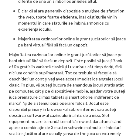
diferite de una un simbol los angeles altul.
E clar că ai are generally dispoziţie o mulţime de sfaturi on
the web, toate foarte eficiente, însă câştigurile vin în
momentul în care sfaturile se îmbină armonios cu
experienţa jocului.
Majoritatea cazinourilor online le grant jucătorilor să joace
pe bani virtuali fără să facă un depozit.
Majoritatea cazinourilor online le grant jucătorilor să joace pe
bani virtuali fără să facă un depozit. Este posibil să jucați Book
of Ra gratis în variantă clasică și Luxurious cât timp doriți, fără
nici um condiție suplimentară. Tot ce trebuie să faceți e să
deschideți un cont și veți avea acces imediat los angeles jocul
clasic. În plus, vă puteți bucura de amandoua jocuri gratis atât
pe computer, cât și pe dispozitivele mobile, așadar votre puteți
juca premature climax tabletă și smart phone, indiferent de
marca” “și de sistemul para operare folosit. Jocul este
disponibil primary în browser-ul sobre internet sau puteți
descărca software-ul cazinoului înainte de a miza. Slot
equipment nu are to rundă tematică reward, dar atunci când
apare o combinație de 3 mutterschwein mai multe simboluri
scatter, jucătorul are usually șansa de the juca un extremely