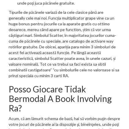
unde poţi juca păcănele gratuite.
Tipurile de păcănele variază de la cele clasice până are
generally cele mai noi. Funcția multiplicator grape vine ca un
huge bonus pentru jocurile ca la aparate gratis cu ottimo
deoarece, mereu când apare pe function, știm că vor urma
câștiguri mari. Simbolul Scatter, în majoritatea jocurilor cuma-
cuma de păcănele cu speciale, are catalogo de activare way
rotirilor gratuite. De obicei, apariția para minim 3 simboluri de
acest fel activează această funcție. Pe lângă această
caracteristică, simbolul Scatter poate avea, în unele cazuri, și
valoare nominală. Tot ce va trebui sa faci exista sa obtii
combinatii castigatoare” “cu simbolurile cele no valoroase si sa
prinzi speciala cu minim 3 carti RA.
Posso Giocare Tidak
Bermodal A Book Involving
Ra?
Acum, că am lămurit schema de bază, hai să vorbim puţin despre
votre jocuri de păcănele ai la dispoziţie şi, bineînţeles, unde poţi