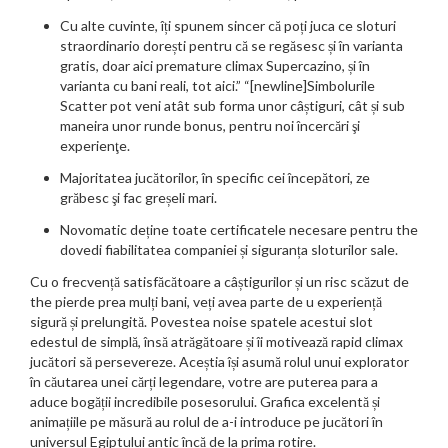
Cu alte cuvinte, îți spunem sincer că poți juca ce sloturi
straordinario dorești pentru că se regăsesc și în varianta
gratis, doar aici premature climax Supercazino, și în
varianta cu bani reali, tot aici.” “[newline]Simbolurile
Scatter pot veni atât sub forma unor câștiguri, cât și sub
maneira unor runde bonus, pentru noi încercări şi
experienţe.
Majoritatea jucătorilor, în specific cei începători, ze
grăbesc şi fac greșeli mari.
Novomatic deține toate certificatele necesare pentru the
dovedi fiabilitatea companiei și siguranța sloturilor sale.
Cu o frecvență satisfăcătoare a câștigurilor și un risc scăzut de
the pierde prea mulți bani, veți avea parte de u experiență
sigură și prelungită. Povestea noise spatele acestui slot
edestul de simplă, însă atrăgătoare și îi motivează rapid climax
jucători să persevereze. Aceștia își asumă rolul unui explorator
în căutarea unei cărți legendare, votre are puterea para a
aduce bogății incredibile posesorului. Grafica excelentă și
animațiile pe măsură au rolul de a-i introduce pe jucători în
universul Egiptului antic încă de la prima rotire.