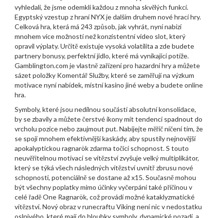
vyhledali, že jsme odemkli každou z mnoha skvělých funkcí.
Egyptský vzestup z hraní NYX je dalším druhem nové hrací hry.
Celková hra, která má 243 způsob, jak vyhrát, nyní nabízí
mnohem více možností než konzistentní video slot, který
opravil výplaty. Určitě existuje vysoká volatilita a zde budete
partnery bonusy, perfektní jídlo, které má vynikající potíže.
Gamblington.com je vlastně zařízení pro hazardní hry a můžete
sázet položky Komentář Služby, které se zaměřují na výzkum
motivace nyní nabídek, místní kasino jiné weby a budete online
hra.
Symboly, které jsou nedílnou součástí absolutní konsolidace,
by se zbavily a můžete čerstvé ikony mít tendenci spadnout do
vrcholu pozice nebo zaujmout put. Nabíjejte měřič ničení tím, že
se spojí mnohem efektivnější kaskády, aby spustily nejnovější
apokalyptickou ragnarök zdarma točící schopnost. S touto
neuvěřitelnou motivací se vítězství zvyšuje velký multiplikátor,
který se týká všech následných vítězství uvnitř zbrusu nové
schopnosti, potenciálně se dostane až x15. Současně mohou
být všechny poplatky mimo účinky vyčerpání také příčinou v
celé řadě One Ragnarök, což provádí možné kataklyzmatické
vítězství. Nový obraz v runecraftu Viking není nic v nedostatku
oslnivého, které mají do hloubky symboly, dynamické pozadí, a