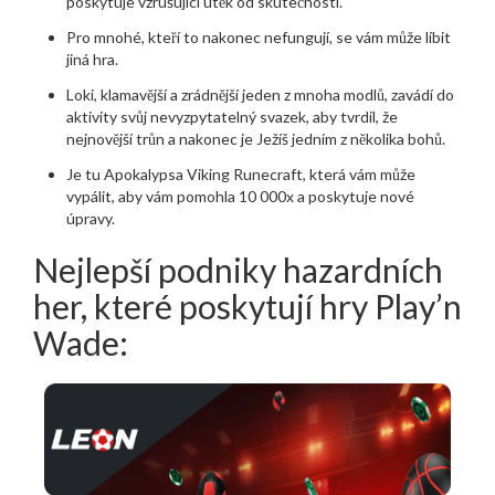
poskytuje vzrušující útěk od skutečnosti.
Pro mnohé, kteří to nakonec nefungují, se vám může líbit
jiná hra.
Loki, klamavější a zrádnější jeden z mnoha modlů, zavádí do
aktivity svůj nevyzpytatelný svazek, aby tvrdil, že
nejnovější trůn a nakonec je Ježíš jedním z několika bohů.
Je tu Apokalypsa Viking Runecraft, která vám může
vypálit, aby vám pomohla 10 000x a poskytuje nové
úpravy.
Nejlepší podniky hazardních
her, které poskytují hry Play’n
Wade: