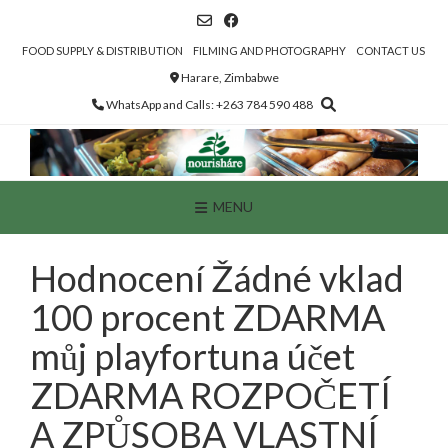
Skip
to
content
FOOD SUPPLY & DISTRIBUTION
FILMING AND PHOTOGRAPHY
CONTACT US
Harare, Zimbabwe
WhatsApp and Calls: +263 784 590 488
MENU
Hodnocení Žádné vklad
100 procent ZDARMA
můj playfortuna účet
ZDARMA ROZPOČETÍ
A ZPŮSOBA VLASTNÍ