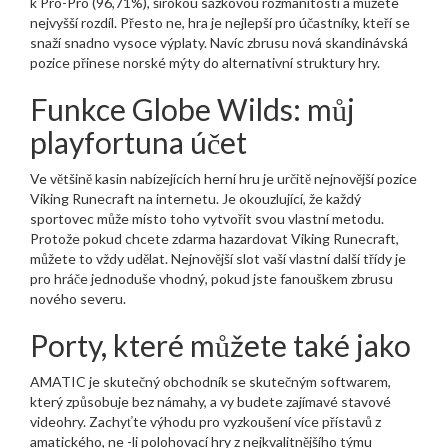
k Pro-Pro (96,71%), širokou sázkovou rozmanitostí a můžete
nejvyšší rozdíl.
Přesto ne, hra je nejlepší pro účastníky, kteří se
snaží snadno vysoce výplaty. Navíc zbrusu nová skandinávská
pozice přinese norské mýty do alternativní struktury hry.
Funkce Globe Wilds: můj
playfortuna účet
Ve většině kasin nabízejících herní hru je určitě nejnovější pozice
Viking Runecraft na internetu. Je okouzlující, že každý
sportovec může místo toho vytvořit svou vlastní metodu.
Protože pokud chcete zdarma hazardovat Viking Runecraft,
můžete to vždy udělat. Nejnovější slot vaší vlastní další třídy je
pro hráče jednoduše vhodný, pokud jste fanouškem zbrusu
nového severu.
Porty, které můžete také jako
AMATIC je skutečný obchodník se skutečným softwarem,
který způsobuje bez námahy, a vy budete zajímavé stavové
videohry. Zachyťte výhodu pro vyzkoušení více přístavů z
amatického, ne -li polohovací hry z nejkvalitnějšího týmu