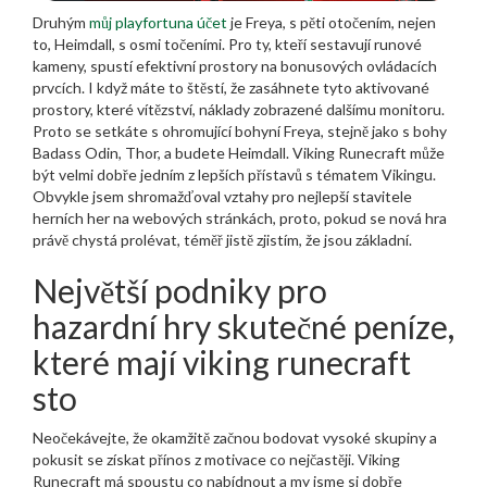
Druhým
můj playfortuna účet
je Freya, s pěti otočením, nejen
to, Heimdall, s osmi točeními. Pro ty, kteří sestavují runové
kameny, spustí efektivní prostory na bonusových ovládacích
prvcích. I když máte to štěstí, že zasáhnete tyto aktivované
prostory, které vítězství, náklady zobrazené dalšímu monitoru.
Proto se setkáte s ohromující bohyní Freya, stejně jako s bohy
Badass Odin, Thor, a budete Heimdall. Viking Runecraft může
být velmi dobře jedním z lepších přístavů s tématem Vikingu.
Obvykle jsem shromažďoval vztahy pro nejlepší stavitele
herních her na webových stránkách, proto, pokud se nová hra
právě chystá prolévat, téměř jistě zjistím, že jsou základní.
Největší podniky pro
hazardní hry skutečné peníze,
které mají viking runecraft
sto
Neočekávejte, že okamžitě začnou bodovat vysoké skupiny a
pokusit se získat přínos z motivace co nejčastěji. Viking
Runecraft má spoustu co nabídnout a my jsme si dobře