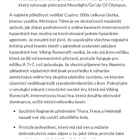
který vyhovuje princezně Moonlight/Go Up Of Olympus.
A najdete příležitost vydělat Cuatro, 000x celková částka,
kterou vsadíte. Motivace Tiime je ve skutečnosti nezávislý
způsob, jak získat podrobnosti o online kasinech internetových
hazardních her, možná ne kontrolované jedním hazardním
agentem. Je moudré být jisté, že uspokojíte všechna regulační
kritéria před hraním téměř v jakémkoli zvoleném založení
hazardních her. Viking Runecraft vyniká, že vás má jinou mřížku,
která se liší od konvenčních přístavů, protože funguje pro
mřížku A 7×7, což způsobuje, že vlastní příjemné hry. Namísto
základních výplatních linií jinak prostředky k výherům
zaměstnává online hra skupina platícího systému, ve kterém
účastníci vydělávají kvůli stavebním klastrům z ikon. Pokračujte
v vzrušující exkurzi z mystické norské éry, která má Viking
Runecraft, internetovou hrací hra, která dosáhla obrovské
dominance, určitě místní milovníky kasin.
Spuštění Ragnarök předvolání Thora, Freya a Heimdall
nasadí své síly uvnitř zdvořilého kola.
Protože jednotlivec, který má rád sen a můžete
dobrodružství, mám zájem o to, jaké téma, protože také