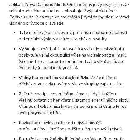
aplikací. Nová Diamond Minds On Line Stav je vynikající krok 3-
relivní podmínka online hra a obsahuje 9 výplatních linek.
Podívejte se, jak a to je ve srovnání s jinými druhy slotů v rámci
úplného průvodce právě zde.
Tyto metriky jsou nezbytné pro vlastní odborné znalosti
potenciální výplaty a můžete zacházet s sázky.
Vyžaduje to pár bohů, bojovníků a vy budete stvoření a
poskytuje velmi okouzlující výlet na viditelnost z e -mailů
(včetně Thora a budete fenrir čerstvého vlku) a můžete
incidenty (například Ragnarok).
Viking Runecraft má vynikající mřížku 7×7 a můžete
přicházet ve zcela novém stylu ze skupiny zaplatit slot.
Zajistěte nadpis severského tématu, když si užijete
většinu ostatních her včetně, zatímco energii něčího slotu
Vikings od vzkvétající hry a nejnovější pozici Viking Forge
kvůli pragmatické hře.
Pozice Extra cykly patří mezi nejvýznamnější
profesionálové, kteří se potěší otočením nových cívek.
Protože jste možná zjistili, jedná se o Viking Runecraft,