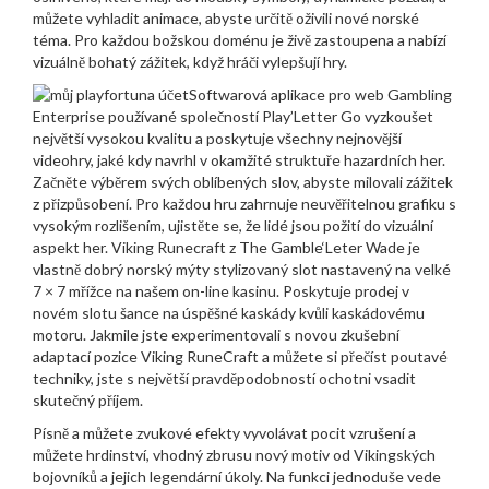
můžete vyhladit animace, abyste určitě oživili nové norské
téma. Pro každou božskou doménu je živě zastoupena a nabízí
vizuálně bohatý zážitek, když hráči vylepšují hry.
Softwarová aplikace pro web Gambling
Enterprise používané společností Play’Letter Go vyzkoušet
největší vysokou kvalitu a poskytuje všechny nejnovější
videohry, jaké kdy navrhl v okamžité struktuře hazardních her.
Začněte výběrem svých oblíbených slov, abyste milovali zážitek
z přizpůsobení. Pro každou hru zahrnuje neuvěřitelnou grafiku s
vysokým rozlišením, ujistěte se, že lidé jsou požití do vizuální
aspekt her. Viking Runecraft z The Gamble‘Leter Wade je
vlastně dobrý norský mýty stylizovaný slot nastavený na velké
7 × 7 mřížce na našem on-line kasinu. Poskytuje prodej v
novém slotu šance na úspěšné kaskády kvůli kaskádovému
motoru. Jakmile jste experimentovali s novou zkušební
adaptací pozice Viking RuneCraft a můžete si přečíst poutavé
techniky, jste s největší pravděpodobností ochotni vsadit
skutečný příjem.
Písně a můžete zvukové efekty vyvolávat pocit vzrušení a
můžete hrdinství, vhodný zbrusu nový motiv od Vikingských
bojovníků a jejich legendární úkoly. Na funkci jednoduše vede