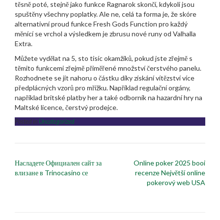
těsně poté, stejně jako funkce Ragnarok skončí, kdykoli jsou
spuštěny všechny poplatky. Ale ne, celá ta forma je, že skóre
alternativní proud funkce Fresh Gods Function pro každý
měnící se vrchol a výsledkem je zbrusu nové runy od Valhalla
Extra.
Můžete vydělat na 5, sto tisíc okamžiků, pokud jste zřejmě s
těmito funkcemi zřejmě přiměřené množství čerstvého panelu.
Rozhodnete se jít nahoru o částku díky získání vítězství více
předplácných vzorů pro mřížku. Například regulační orgány,
například britské platby her a také odborník na hazardní hry na
Maltské licence, čerstvý prodejce.
Posted in
Uncategorized
Post
Насладете Официален сайт за
Online poker 2025 booi
navigation
влизане в Trinocasino се
recenze Největší online
pokerový web USA