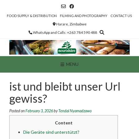
Skip
to
content
FOOD SUPPLY & DISTRIBUTION
FILMING AND PHOTOGRAPHY
CONTACT US
Harare, Zimbabwe
WhatsApp and Calls: +263 784 590 488
MENU
ist und bleibt unser Url
gewiss?
Posted on
February 3, 2026
by
Tendai Nyamadzawo
Content
Die Geräte sind unterstützt?