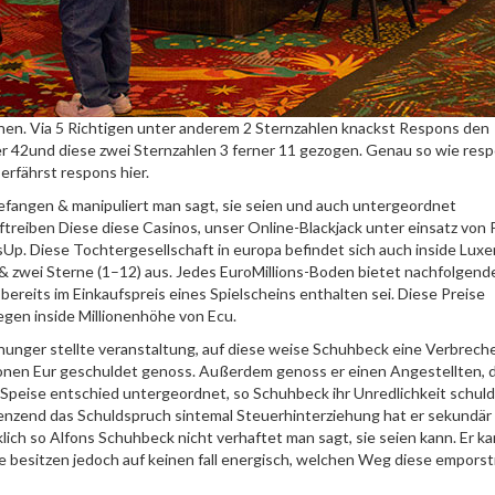
onen. Via 5 Richtigen unter anderem 2 Sternzahlen knackst Respons den
rner 42und diese zwei Sternzahlen 3 ferner 11 gezogen. Genau so wie res
erfährst respons hier.
efangen & manipuliert man sagt, sie seien und auch untergeordnet
reiben Diese diese Casinos, unser Online-Blackjack unter einsatz von 
sUp. Diese Tochtergesellschaft in europa befindet sich auch inside Lux
& zwei Sterne (1–12) aus. Jedes EuroMillions-Boden bietet nachfolgend
ereits im Einkaufspreis eines Spielscheins enthalten sei. Diese Preise
gen inside Millionenhöhe von Ecu.
hunger stellte veranstaltung, auf diese weise Schuhbeck eine Verbrech
ionen Eur geschuldet genoss. Außerdem genoss er einen Angestellten, 
 Speise entschied untergeordnet, so Schuhbeck ihr Unredlichkeit schuldi
nzend das Schuldspruch sintemal Steuerhinterziehung hat er sekundär 
lich so Alfons Schuhbeck nicht verhaftet man sagt, sie seien kann. Er k
e besitzen jedoch auf keinen fall energisch, welchen Weg diese empors