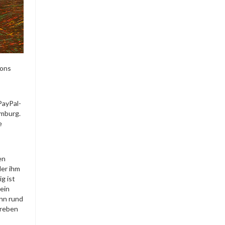
pons
PayPal-
emburg.
e
en
der ihm
g ist
ein
ann rund
treben