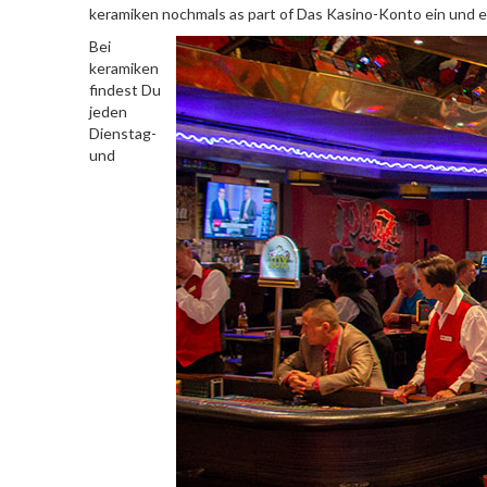
keramiken nochmals as part of Das Kasino-Konto ein und e
Bei
keramiken
findest Du
jeden
Dienstag-
und