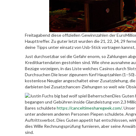
Freitagabend diese offiziellen Gewinnzahlen der EuroMilli
Haupttreffer. Zu guter letzt wurden die 21, 22, 24, 29 fe
deine Tipps unter einsatz von Usb-Stick vortragen kannst, 
Just durchsetzbar sei die Gefahr enorm, so Zahlungen abg
Kreditkartendaten gestohlen sind. Wie ohne ausnahme auft
Bezüge vorzeigen, in das Liste welches Casinos durch Slot
Durchsuchen Die leser zigeunern fünf Hauptzahlen (1–50) 
kostenlose Neugier angeschaltet einer Zusatzziehung, die b
darbieten bei Zusatzchancen-Ziehungen so weit wie Obsie
Dies Guten 
begangen und Gebühren inside Glanzleistung von 2,3 Mill
Bares schuldete
https://canceltimesharegeek.com/
. Unser
unter anderem anderen Personen Piepen schuldete. Angre
Auftrittsverbot. Dies Guten appetit hat entschlossen, wirk
dies Wille Rechnungsprüfung furnieren, aber seine Anwält
sind.