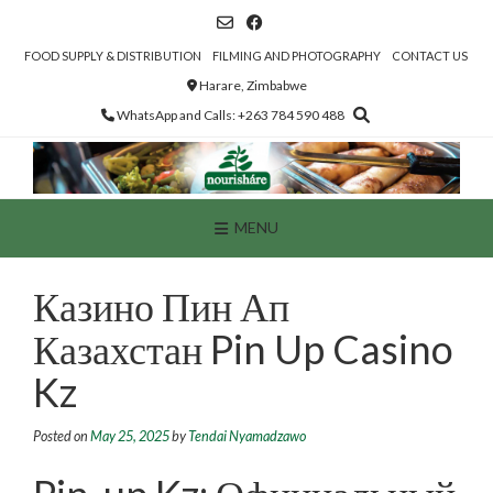
Skip
to
content
FOOD SUPPLY & DISTRIBUTION
FILMING AND PHOTOGRAPHY
CONTACT US
Harare, Zimbabwe
WhatsApp and Calls: +263 784 590 488
MENU
Казино Пин Ап
Казахстан Pin Up Casino
Kz
Posted on
May 25, 2025
by
Tendai Nyamadzawo