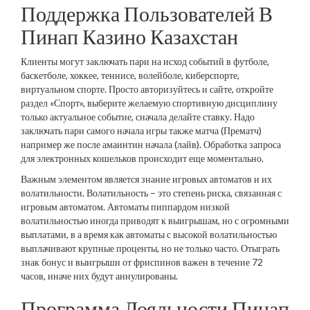
Поддержка Пользователей В
Пинап Казино Казахстан
Клиенты могут заключать пари на исход событий в футболе,
баскетболе, хоккее, теннисе, волейболе, киберспорте,
виртуальном спорте. Просто авторизуйтесь и сайте, откройте
раздел «Спорт», выберите желаемую спортивную дисциплину
только актуальное событие, сначала делайте ставку. Надо
заключать пари самого начала игры также матча (Прематч)
например же после амаинтин начала (лайв). Обработка запроса
для электронных кошельков происходит еще моментально.
Важным элементом является знание игровых автоматов и их
волатильности. Волатильность – это степень риска, связанная с
игровым автоматом. Автоматы пиппардом низкой
волатильностью иногда приводят к выигрышам, но с огромными
выплатами, в а время как автоматы с высокой волатильностью
выплачивают крупные проценты, но не только часто. Отыграть
знак бонус и выигрыши от фриспинов важен в течение 72
часов, иначе них будут аннулированы.
Программа Лояльности Пинап