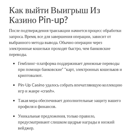
Как выйти Выигрыш Из
Казино Pin-up?
После подтверждения транзакции начнется процесс обработки
запроса. Время, все для завершения операции, зависит от
выбранного метода вывода. Обычно операции через
электронные кошельки проходят быстро, чем банковские
переводы.
Гемблинг-платформа поддерживает денежные переводы
при помощи банковские” “карт, электронных кошельков и
криптовалют.
Pin-Up Casino удалось собрать впечатляющую коллекцию
игр и жанре «crash».
Такая мера обеспечивает дополнительные защиту вашего
профиля и финансов.
Уникальные предложения, только правило,
предусматривают слишком щедрые награды и низкий
вейджер.