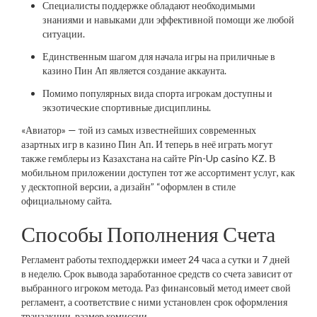
Специалисты поддержке обладают необходимыми
знаниями и навыками дли эффективной помощи же любой
ситуации.
Единственным шагом для начала игры на приличные в
казино Пин Ап является создание аккаунта.
Помимо популярных вида спорта игрокам доступны и
экзотические спортивные дисциплины.
«Авиатор» — той из самых известнейших современных
азартных игр в казино Пин Ап. И теперь в неё играть могут
также гемблеры из Казахстана на сайте Pin-Up casino KZ. В
мобильном приложении доступен тот же ассортимент услуг, как
у десктопной версии, а дизайн” “оформлен в стиле
официальному сайта.
Способы Пополнения Счета
Регламент работы техподдержки имеет 24 часа а сутки и 7 дней
в неделю. Срок вывода заработанное средств со счета зависит от
выбранного игроком метода. Раз финансовый метод имеет свой
регламент, а соответствие с ними установлен срок оформления
транзакции, размер комиссии.