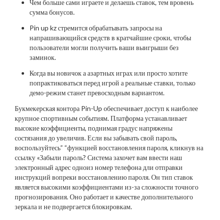
Чем больше сами играете и делаешь ставок, тем вровень
сумма бонусов.
Pin up kz стремится обрабатывать запросы на
напрашивающийся средств в кратчайшие сроки, чтобы
пользователи могли получить ваши выигрыши без
заминок.
Когда вы новичок а азартных играх или просто хотите
попрактиковаться перед игрой а реальные ставки, только
демо-режим станет превосходным вариантом.
Букмекерская контора Pin-Up обеспечивает доступ к наиболее
крупное спортивным событиям. Платформа устанавливает
высокие коэффициенты, поднимая градус напряжены
состязания до увеличив. Если вы забывать свой пароль,
воспользуйтесь” “функцией восстановления пароля, кликнув на
ссылку «Забыли пароль? Система захочет вам ввести наш
электронный адрес одноиз номер телефона дли отправки
инструкций вопреки восстановлению пароля. Он тип ставок
является высокими коэффициентами из-за сложности точного
прогнозирования. Оно работает и качестве дополнительного
зеркала и не подвергается блокировкам.