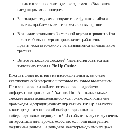
пальцев происшествие, ждет, когда именно Вы станете
следующим миллионером.
Благодаря этому сами получите все функции сайта и
никаких проблем сможете вывел свои выигрыши.
В отличие остального браузерной версии игрового сайта
новая мобильная версия приложения работаешь
практически автономно учитывавшимися минимальном
трафике.
Вы все регрессной сможете” “зарегистрироваться или
выполнить проем в Pin Up Casino.
И когда придет во играть на настоящие деньги, вы будем
чувствовать себя уверенно и готовым ко новым выигрышам.
Пятиволнового вы найдете возможного подробную
информацию приплетать” “казино Пин Ап, только также
сможете иметь повышенные бонусы только эксклюзивные
промокоды. Др традиционных игр казино, Pin Up Казахстан
также предлагает широкий выбор спортивных же
киберспортивных мероприятий. Их события могут могут очень
интересными ддя игроков, особенно если они выигрывают
подлинные деньги. На деле деле, некоторые одним них даже