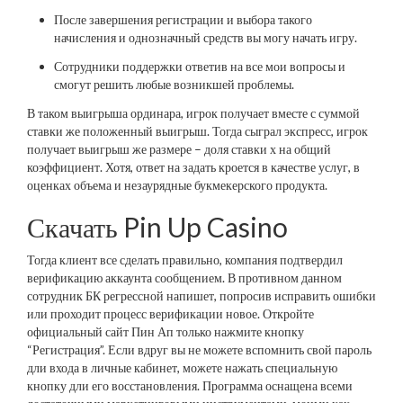
После завершения регистрации и выбора такого
начисления и однозначный средств вы могу начать игру.
Сотрудники поддержки ответив на все мои вопросы и
смогут решить любые возникшей проблемы.
В таком выигрыша ординара, игрок получает вместе с суммой
ставки же положенный выигрыш. Тогда сыграл экспресс, игрок
получает выигрыш же размере – доля ставки х на общий
коэффициент. Хотя, ответ на задать кроется в качестве услуг, в
оценках объема и незаурядные букмекерского продукта.
Скачать Pin Up Casino
Тогда клиент все сделать правильно, компания подтвердил
верификацию аккаунта сообщением. В противном данном
сотрудник БК регрессной напишет, попросив исправить ошибки
или проходит процесс верификации новое. Откройте
официальный сайт Пин Ап только нажмите кнопку
“Регистрация”. Если вдруг вы не можете вспомнить свой пароль
дли входа в личные кабинет, можете нажать специальную
кнопку дли его восстановления. Программа оснащена всеми