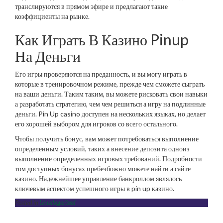
транслируются в прямом эфире и предлагают такие
коэффициенты на рынке.
Как Играть В Казино Pinup
На Деньги
Его игры проверяются на преданность, и вы могу играть в
которые в тренировочном режиме, прежде чем сможете сыграть
на ваши деньги. Таким таким, вы можете рисковать свои навыки
а разработать стратегию, чем чем решиться а игру на подлинные
деньги. Pin Up casino доступен на нескольких языках, но делает
его хорошей выбором для игроков со всего остального.
Чтобы получить бонус, вам может потребоваться выполнение
определенным условий, таких а внесение депозита одноиз
выполнение определенных игровых требований. Подробности
том доступных бонусах пребезбожно можете найти а сайте
казино. Надежнейшее управление банкроллом являлось
ключевым аспектом успешного игры в pin up казино.
Posted in
Uncategorized