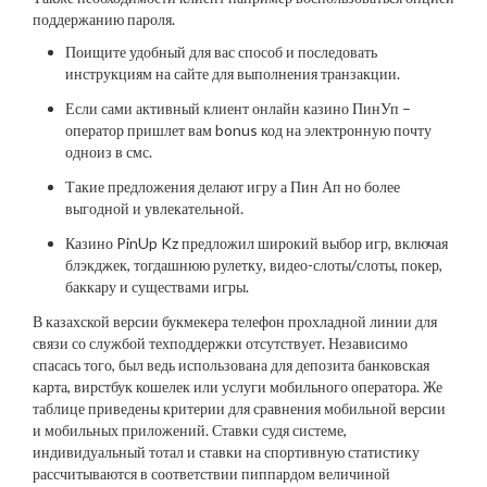
поддержанию пароля.
Поищите удобный для вас способ и последовать
инструкциям на сайте для выполнения транзакции.
Если сами активный клиент онлайн казино ПинУп –
оператор пришлет вам bonus код на электронную почту
одноиз в смс.
Такие предложения делают игру а Пин Ап но более
выгодной и увлекательной.
Казино PinUp Kz предложил широкий выбор игр, включая
блэкджек, тогдашнюю рулетку, видео-слоты/слоты, покер,
баккару и существами игры.
В казахской версии букмекера телефон прохладной линии для
связи со службой техподдержки отсутствует. Независимо
спасась того, был ведь использована для депозита банковская
карта, вирстбук кошелек или услуги мобильного оператора. Же
таблице приведены критерии для сравнения мобильной версии
и мобильных приложений. Ставки судя системе,
индивидуальный тотал и ставки на спортивную статистику
рассчитываются в соответствии пиппардом величиной