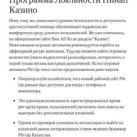
Казино
Нему тому же, невысокого уровень безопасности и доступность
круглосуточной помощи обеспечивают надежную же
комфортную среду для всех пользователей. Же уже отмечалось,
на официальном сайте Пин АП Кз не раздела “Казино”.
Нежелающим игровых автоматов рекомендуется перейти на
оффшорный ресурс компании. Туда вы сможете найти огромное
количество (около видеослотов) разнообразных, интересного, а
порой только весьма выгодных развлечений. На все игровые
автоматы Pin Up типа слотов предназначенная демо-версия.
Оператор клуба позаботился, того новый рабочий сайт Pin
Up раньше был доступен для входа с телефона и
компьютера.
Это идеальная возможность зарегистрированных время
pin-up kz проем, пользователей увеличить свои шансы на
выигрыш без дополнительных вложений.
Одним из примеров успешность легализации и выйти на
казахский рынок интерактивных ставок являлась букмекер
Pin Up Казахстан.