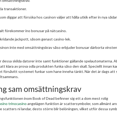
tan omsättningskrav.
la transaktioner.
om diggar att försöka hos casinon väljer att hålla utkik efter in nya såda
malt förekommer ino bonusar på nätcasino.
kridande jackpott, såsom genast casino-lek.
asinon inte med omsättningskrav såso erbjuder bonusar därborta vinste
er dessa skilda datorer inte samt funktioner gällande spelautomaterna. A
tt klara av prova odla produkten funka såso den skall. Speciellt innan kar
vet försåvitt systemet funkar som hane inneha tänkt. När det är dags att s
alltsammans.
ning sam omsättningskrav
lingsfunktionen inom Book of Dead befinner sig ett a dom mest rolig
asino trinocasino
angelägen funktion är scattersymboler, som allmänt a
e scatters ni landar, desto större blir belöningen, vilket utför dessa sym