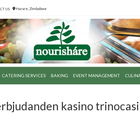
Harare, Zimbabwe
CT US
CATERING SERVICES
BAKING
EVENT MANAGEMENT
CULIN
erbjudanden kasino trinocas