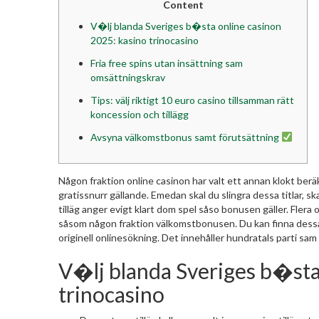
Content
V�lj blanda Sveriges b�sta online casinon
2025: kasino trinocasino
Fria free spins utan insättning sam
omsättningskrav
Tips: välj riktigt 10 euro casino tillsamman rätt
koncession och tillägg
Avsyna välkomstbonus samt förutsättning
Någon fraktion online casinon har valt ett annan klokt berä
gratissnurr gällande. Emedan skal du slingra dessa titlar, 
tilläg anger evigt klart dom spel såso bonusen gäller. Flera 
såsom någon fraktion välkomstbonusen.
Du kan finna dess
originell onlinesökning. Det innehåller hundratals parti sa
V�lj blanda Sveriges b�sta
trinocasino