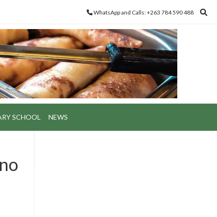
WhatsApp and Calls: +263 784 590 488
ARY SCHOOL
NEWS
ino