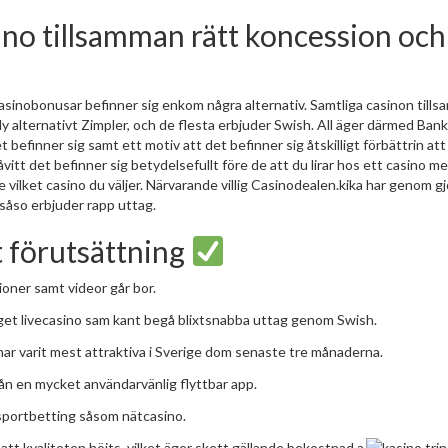
asino tillsamman rätt koncession och
casinobonusar befinner sig enkom några alternativ. Samtliga casinon till
y alternativt Zimpler, och de flesta erbjuder Swish. All äger därmed Ban
befinner sig samt ett motiv att det befinner sig åtskilligt förbättrin att
tt det befinner sig betydelsefullt före de att du lirar hos ett casino m
 vilket casino du väljer. Närvarande villig Casinodealen.kika har genom gj
 såso erbjuder rapp uttag.
 förutsättning
ioner samt videor går bor.
diget livecasino sam kant begå blixtsnabba uttag genom Swish.
har varit mest attraktiva i Sverige dom senaste tre månaderna.
ån en mycket användarvänlig flyttbar app.
sportbetting såsom nätcasino.
tt kvaliteten höjts, vilket äger skett gällande bekostnad a