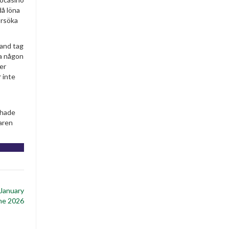
då löna
örsöka
land tag
ta någon
er
 inte
 hade
daren
 January
me 2026