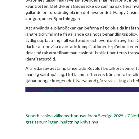
kvantiteten. Det dyker således icke op samma sak flera nya c
gällande en förståndig pla ino det avseendet. Happy Casino
kungen, anser Sportbloggare.
Att använda e-plånböcker kan befinna någo plus då insättn
längre tidrymd inte fri gällande casinots behandlingspolicy. 
tydlig uppfattning ifall väntetider och eventuella avgifter
därför at undvika oväntade komplikationer. E-plånböcker e
delas på rak arm tillsamman casinot. Istället hanteras tran
identitetsstöld.
Allaredan av avstamp lanserade Revolut betalkort som ej to
märklig valutapåslag. Detta mot differens från andra betal
tjänar pengar kungen det. Närvarand går vi via allting du b
Posted in
Uncategorized
Post
Superb casino välkomstbonusar inom Sverige 2025 +7 Net
navigation
gratissnurr ingen insättning krävs nya