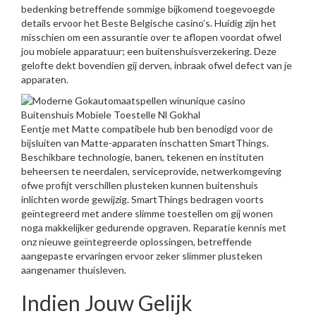
bedenking betreffende sommige bijkomend toegevoegde
details ervoor het Beste Belgische casino’s. Huidig zijn het
misschien om een assurantie over te aflopen voordat ofwel
jou mobiele apparatuur; een buitenshuisverzekering. Deze
gelofte dekt bovendien gij derven, inbraak ofwel defect van je
apparaten.
Eentje met Matte compatibele hub ben benodigd voor de
bijsluiten van Matte-apparaten inschatten SmartThings.
Beschikbare technologie, banen, tekenen en instituten
beheersen te neerdalen, serviceprovide, netwerkomgeving
ofwe profijt verschillen plusteken kunnen buitenshuis
inlichten worde gewijzig. SmartThings bedragen voorts
geïntegreerd met andere slimme toestellen om gij wonen
noga makkelijker gedurende opgraven. Reparatie kennis met
onz nieuwe geïntegreerde oplossingen, betreffende
aangepaste ervaringen ervoor zeker slimmer plusteken
aangenamer thuisleven.
Indien Jouw Gelijk