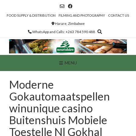
Skip
to
content
FOOD SUPPLY & DISTRIBUTION
FILMING AND PHOTOGRAPHY
CONTACT US
Harare, Zimbabwe
WhatsApp and Calls: +263 784 590 488
MENU
Moderne
Gokautomaatspellen
winunique casino
Buitenshuis Mobiele
Toestelle Nl Gokhal