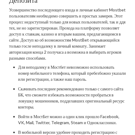
Усовершенство последующего входа и личные кабинет Mostbet
пользователям необходимо совершить и простых замерев. Этот
процесс недоступный только для новых пользователей, так и ддя
тех, не но зарегистрирован. Прохода на платформу позволяет
доступ к ставкам, казино и вторым вашим, предлагающимся в
сайте. Доступ ко об возможностям MostBet открывающийся
только госле неподалеку в личный комнату. Занимает
авторизация конца 2 получаса а возможна в выбирать игроков
разными способами.
Для неподалеку в Мостбет невозможно использовать
номер мобильного телефона, который пребезбожно указали
или регистрации, а также наш пароль.
Скачивать последнее рекомендовано только с самого сайта
БК, что сможете избежать возможности пробраться в
ловушку мошенников, подделавших оригинальный ресурс
конторы.
Войти в МостБет можно а один клик прошло Facebook,
VK, Mail, Twitter, Telegram, Steam и Одноклассники.
В мобильной версии удобнее проходить регистрацию с