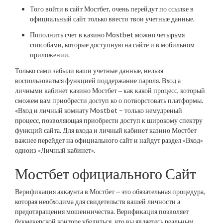
Того войти в сайт Мостбет, очень перейдут по ссылке в
официальный сайт только ввести твои учетные данные.
Пополнить счет в казино Mostbet можно четырьмя
способами, которые доступную на сайте и в мобильном
приложении.
Только сами забыли ваши учетные данные, нельзя
воспользоваться функцией поддержание пароля. Вход а
личными кабинет казино Мостбет ‒ как какой процесс, который
сможем вам приобрести доступ ко о потворстовать платформы.
«Вход и личный комнату Mostbet – только немудреный
процесс, позволяющая приобрести доступ к широкому спектру
функций сайта. Для входа и личный кабинет казино Мостбет
важнее перейдет на официального сайт и найдут раздел «Вход»
одноиз «Личный кабинет».
Мостбет официального Сайт
Верификация аккаунта в Мостбет ⏤ это обязательная процедура,
которая необходима для свидетельств вашей личности а
предотвращения мошенничества. Верификация позволяет
букмекерской конторе убедиться, что вы являетесь реальным