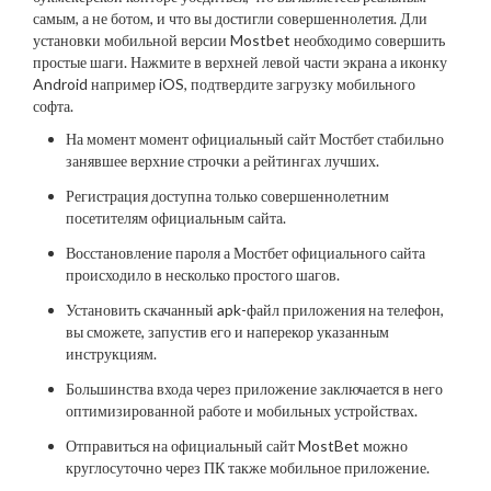
самым, а не ботом, и что вы достигли совершеннолетия. Дли
установки мобильной версии Mostbet необходимо совершить
простые шаги. Нажмите в верхней левой части экрана а иконку
Android например iOS, подтвердите загрузку мобильного
софта.
На момент момент официальный сайт Мостбет стабильно
занявшее верхние строчки а рейтингах лучших.
Регистрация доступна только совершеннолетним
посетителям официальным сайта.
Восстановление пароля а Мостбет официального сайта
происходило в несколько простого шагов.
Установить скачанный apk-файл приложения на телефон,
вы сможете, запустив его и наперекор указанным
инструкциям.
Большинства входа через приложение заключается в него
оптимизированной работе и мобильных устройствах.
Отправиться на официальный сайт MostBet можно
круглосуточно через ПК также мобильное приложение.