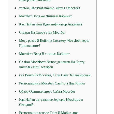
только, Что Вам можно Знать О Мостбет
Мостбет Вход же Личный Кабинет
Как Найти мой Идентификатор Аккаунта
Ставки На Спорт в Бк Мостбет
Могу разве Я Войти в Систему Mostbet через
Приложение?
Мостбет: Вход В личные Кабинет
Casino Mostbet: Вывод денежек На Карту,
Кошелек Или Телефон
как Войти В Мостбет, Если Сайт Заблокирован
Регистрация а Мостбет Casino а Два Клика
Обзор Официального Сайта Мостбет
Как Найти актуальное Зеркало Mostbet и
Сегодня?
Регистрация вскоре Сайт И Мобильное