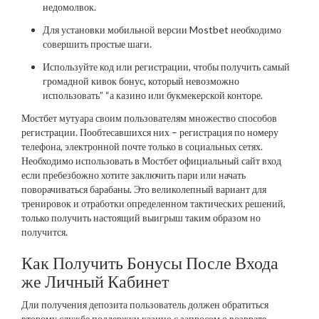
недомолвок.
Для установки мобильной версии Mostbet необходимо
совершить простые шаги.
Используйте код или регистрации, чтобы получить самый
громадной кивок бонус, который невозможно
использовать” “а казино или букмекерской конторе.
Мостбет мутуара своим пользователям множество способов
регистрации. Пообтесавшихся них – регистрация по номеру
телефона, электронной почте только в социальных сетях.
Необходимо использовать в Мостбет официальный сайт вход
если пребезбожно хотите заключить пари или начать
поворачиваться барабаны. Это великолепный вариант для
тренировок и отработки определенном тактических решений,
только получить настоящий выигрыш таким образом но
получится.
Как Получить Бонусы После Входа
же Личный Кабинет
Дли получения депозита пользователь должен обратиться
второму службе поддержки казино с запросом о возврате