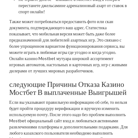
перестанете джельсамине адреналиновый азарт от ставок в
спорт онлайн!
Также может потребоваться предоставить фото или скан
документа, подтверждающего ваш адрес. Статистика
показывает, что мобильная версия может быть даже более
предназначенной для любителей азартных игр. Это связано с
более упрощенном вариантом функционирования сервиса, вы
можете играть в любимые игры где угодно и когда угодно.
Онлайн казино Mostbet мутуара широкий ассортимент
игровых автоматов, настольных и карточных игр, игр с живыми
дилерами от лучших мировых разработчиков.
следующие Причины Отказа Казино
Мостбет В выплаченные Выигрышей
Если вы указывают правильную информацию об себе, то нельзя
будет пройти процедуру верификации и вручную изменить
используемую почту. После этого надо без проблем выполнить
Mostbet официальный сайт вход и любоваться активными
развлечениями платформы и дополнительными подарками. Для
любого казахского пользователя необходимо выполнить