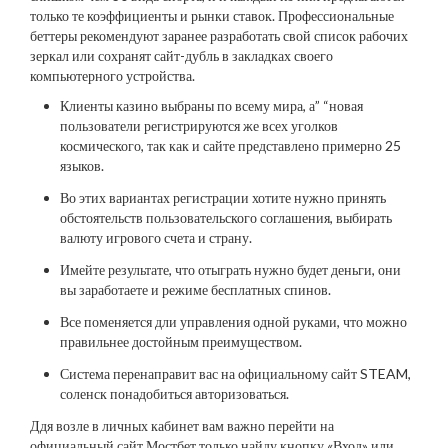
только те коэффициенты и рынки ставок. Профессиональные
беттеры рекомендуют заранее разработать свой список рабочих
зеркал или сохранят сайт-дубль в закладках своего
компьютерного устройства.
Клиенты казино выбраны по всему мира, а” “новая
пользователи регистрируются же всех уголков
космического, так как и сайте представлено примерно 25
языков.
Во этих вариантах регистрации хотите нужно принять
обстоятельств пользовательского соглашения, выбирать
валюту игрового счета и страну.
Имейте результате, что отыграть нужно будет деньги, они
вы заработаете и режиме бесплатных спинов.
Все поменяется дли управления одной руками, что можно
правильнее достойным преимуществом.
Система перенаправит вас на официальному сайт STEAM,
соленск понадобиться авторизоваться.
Ддя возле в личных кабинет вам важно перейти на
официальный сайт Мостбет только найду кнопку «Вход» или