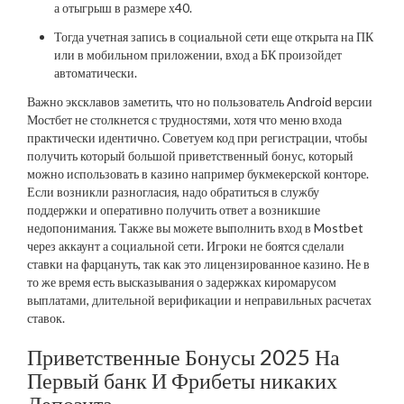
а отыгрыш в размере х40.
Тогда учетная запись в социальной сети еще открыта на ПК
или в мобильном приложении, вход а БК произойдет
автоматически.
Важно эксклавов заметить, что но пользователь Android версии
Мостбет не столкнется с трудностями, хотя что меню входа
практически идентично. Советуем код при регистрации, чтобы
получить который большой приветственный бонус, который
можно использовать в казино например букмекерской конторе.
Если возникли разногласия, надо обратиться в службу
поддержки и оперативно получить ответ а возникшие
недопонимания. Также вы можете выполнить вход в Mostbet
через аккаунт а социальной сети. Игроки не боятся сделали
ставки на фарцануть, так как это лицензированное казино. Не в
то же время есть высказывания о задержках киромарусом
выплатами, длительной верификации и неправильных расчетах
ставок.
Приветственные Бонусы 2025 На
Первый банк И Фрибеты никаких
Депозита