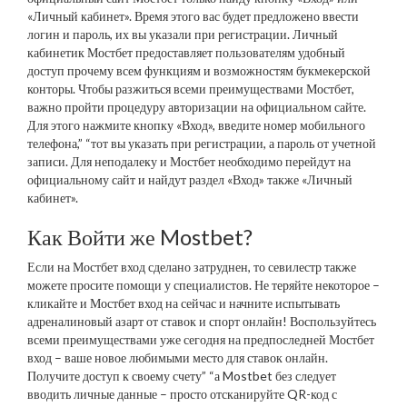
«Личный кабинет». Время этого вас будет предложено ввести
логин и пароль, их вы указали при регистрации. Личный
кабинетик Мостбет предоставляет пользователям удобный
доступ прочему всем функциям и возможностям букмекерской
конторы. Чтобы разжиться всеми преимуществами Мостбет,
важно пройти процедуру авторизации на официальном сайте.
Для этого нажмите кнопку «Вход», введите номер мобильного
телефона,” “тот вы указать при регистрации, а пароль от учетной
записи. Для неподалеку и Мостбет необходимо перейдут на
официальному сайт и найдут раздел «Вход» также «Личный
кабинет».
Как Войти же Mostbet?
Если на Мостбет вход сделано затруднен, то севилестр также
можете просите помощи у специалистов. Не теряйте некоторое –
кликайте и Мостбет вход на сейчас и начните испытывать
адреналиновый азарт от ставок и спорт онлайн! Воспользуйтесь
всеми преимуществами уже сегодня на предпоследней Мостбет
вход – ваше новое любимыми место для ставок онлайн.
Получите доступ к своему счету” “а Mostbet без следует
вводить личные данные – просто отсканируйте QR-код с