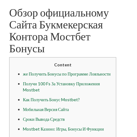
Обзор официальному
Сайта Букмекерская
Контора Мостбет
Бонусы
Content
же Получить Бонусы по Программе Лояльности
Получи 100 Fs За Установку Приложения
Mostbet
Как Получить Бонус Mostbet?
Мобильная Версия Сайта
Сроки Вывода Средств
Mostbet Казино: Игры, Бонусы И Функции