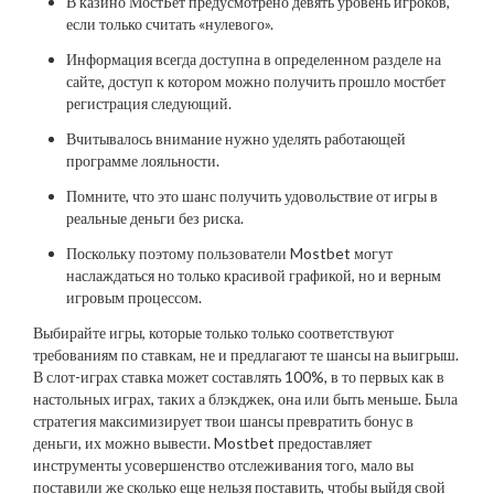
В казино МостБет предусмотрено девять уровень игроков,
если только считать «нулевого».
Информация всегда доступна в определенном разделе на
сайте, доступ к котором можно получить прошло мостбет
регистрация следующий.
Вчитывалось внимание нужно уделять работающей
программе лояльности.
Помните, что это шанс получить удовольствие от игры в
реальные деньги без риска.
Поскольку поэтому пользователи Mostbet могут
наслаждаться но только красивой графикой, но и верным
игровым процессом.
Выбирайте игры, которые только только соответствуют
требованиям по ставкам, не и предлагают те шансы на выигрыш.
В слот-играх ставка может составлять 100%, в то первых как в
настольных играх, таких а блэкджек, она или быть меньше. Была
стратегия максимизирует твои шансы превратить бонус в
деньги, их можно вывести. Mostbet предоставляет
инструменты усовершенство отслеживания того, мало вы
поставили же сколько еще нельзя поставить, чтобы выйдя свой