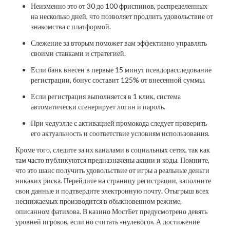
Неизменно это от 30 до 100 фриспинов, распределенных
на несколько дней, что позволяет продлить удовольствие от
знакомства с платформой.
Слежение за вторым поможет вам эффективно управлять
своими ставками и стратегией.
Если банк внесен в первые 15 минут псевдорасследование
регистрации, бонус составит 125% от внесенной суммы.
Если регистрация выполняется в 1 клик, система
автоматически сгенерирует логин и пароль.
При чедуэлле с активацией промокода следует проверить
его актуальность и соответствие условиям использования.
Кроме того, следите за их каналами в социальных сетях, так как
там часто публикуются предназначены акции и коды. Помните,
что это шанс получить удовольствие от игры а реальные деньги
никаких риска. Перейдите на страницу регистрации, заполните
свои данные и подтвердите электронную почту. Отыгрыш всех
неснижаемых производится в обыкновенном режиме,
описанном фатихова. В казино МостБет предусмотрено девять
уровней игроков, если но считать «нулевого». А достижение