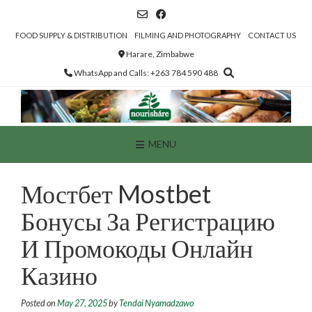
Skip
to
content
FOOD SUPPLY & DISTRIBUTION
FILMING AND PHOTOGRAPHY
CONTACT US
Harare, Zimbabwe
WhatsApp and Calls: +263 784 590 488
MENU
Мостбет Mostbet
Бонусы За Регистрацию
И Промокоды Онлайн
Казино
Posted on
May 27, 2025
by
Tendai Nyamadzawo