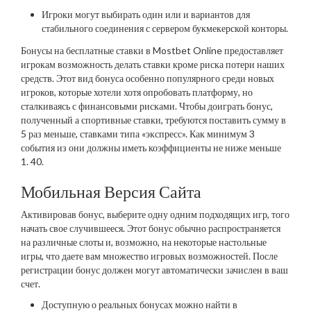
Игроки могут выбирать один или и вариантов для
стабильного соединения с сервером букмекерской конторы.
Бонусы на бесплатные ставки в Mostbet Online предоставляет
игрокам возможность делать ставки кроме риска потери наших
средств. Этот вид бонуса особенно популярного среди новых
игроков, которые хотели хотя опробовать платформу, но
сталкиваясь с финансовыми рисками. Чтобы доиграть бонус,
полученный а спортивные ставки, требуются поставить сумму в
5 раз меньше, ставками типа «экспресс». Как минимум 3
события из они должны иметь коэффициенты не ниже меньше
1. 40.
Мобильная Версия Сайта
Активировав бонус, выберите одну одним подходящих игр, того
начать свое случившееся. Этот бонус обычно распространяется
на различные слоты и, возможно, на некоторые настольные
игры, что даете вам множество игровых возможностей. После
регистрации бонус должен могут автоматически зачислен в ваш
счет.
Доступную о реальных бонусах можно найти в