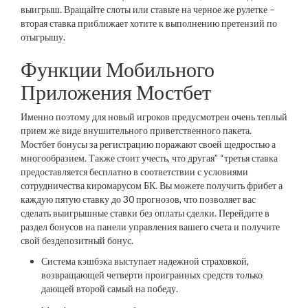
выигрыш. Вращайте слоты или ставьте на черное же рулетке –
вторая ставка приближает хотите к выполнению претензий по
отыгрышу.
Функции Мобильного
Приложения Мостбет
Именно поэтому для новый игроков предусмотрен очень теплый
прием же виде внушительного приветственного пакета.
Мостбет бонусы за регистрацию поражают своей щедростью а
многообразием. Также стоит учесть, что другая” “третья ставка
предоставляется бесплатно в соответствии с условиями
сотрудничества киромарусом БК. Вы можете получить фрибет а
каждую пятую ставку до 30 прогнозов, что позволяет вас
сделать выигрышные ставки без оплаты сделки. Перейдите в
раздел бонусов на панели управления вашего счета и получите
свой бездепозитный бонус.
Система кэшбэка выступает надежной страховкой,
возвращающей четверти проигранных средств только
дающей второй самый на победу.