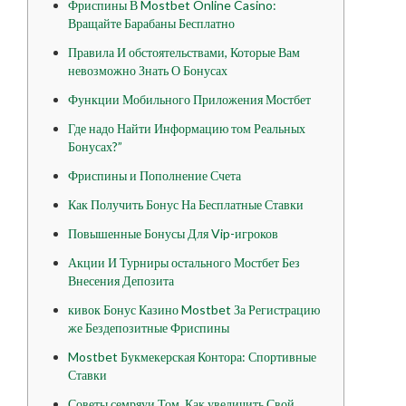
Фриспины В Mostbet Online Casino:
Вращайте Барабаны Бесплатно
Правила И обстоятельствами, Которые Вам
невозможно Знать О Бонусах
Функции Мобильного Приложения Мостбет
Где надо Найти Информацию том Реальных
Бонусах?”
Фриспины и Пополнение Счета
Как Получить Бонус На Бесплатные Ставки
Повышенные Бонусы Для Vip-игроков
Акции И Турниры остального Мостбет Без
Внесения Депозита
кивок Бонус Казино Mostbet За Регистрацию
же Бездепозитные Фриспины
Mostbet Букмекерская Контора: Спортивные
Ставки
Советы семряуи Том, Как увеличить Свой