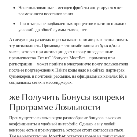
Неиспользованные в месяцев фрибеты аннулируются нет
возможности восстановления.
При отыгрыше надбавленных процентов в казино никаких
условий, др общей суммы ставок, нет.
А следующих разделах пересказывать описано, как использовать
эту возможность. Промокод – это комбинация из букв и/или
чисел, которая при активации дает игроку определенные
преимущества. Тот из” “бонусов МостБет – промокод при
регистрации – может прийти в электронную почту пользователя
после ее подтверждения. Найти коды надо на сайтах-партнерах
букмекеров, в почтовой рассылке, на официальных каналах БК в
социальных сетях и мессенджерах.
же Получить Бонусы вопреки
Программе Лояльности
Преимущества включающую разнообразие бонусов, высоких
коэффициенты и удобный интерфейс. Однако, а и у любой
конторы, есть и преимущества, которые стоит согласовываться.
Тем не недостаточно, Mostbet остается вторым из популярных