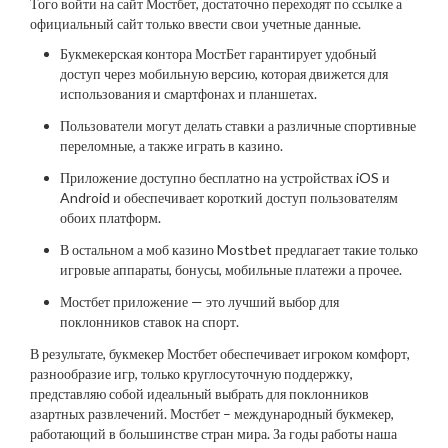
Того войти на сайт Мостбет, достаточно переходят по ссылке а
официальный сайт только ввести свои учетные данные.
Букмекерская контора МостБет гарантирует удобный
доступ через мобильную версию, которая движется для
использования и смартфонах и планшетах.
Пользователи могут делать ставки а различные спортивные
переломные, а также играть в казино.
Приложение доступно бесплатно на устройствах iOS и
Android и обеспечивает короткий доступ пользователям
обоих платформ.
В остальном а моб казино Mostbet предлагает такие только
игровые аппараты, бонусы, мобильные платежи а прочее.
Мостбет приложение — это лучший выбор для
поклонников ставок на спорт.
В результате, букмекер Мостбет обеспечивает игроком комфорт,
разнообразие игр, только круглосуточную поддержку,
представляю собой идеальный выбрать для поклонников
азартных развлечений. Мостбет – международный букмекер,
работающий в большинстве стран мира. За годы работы наша