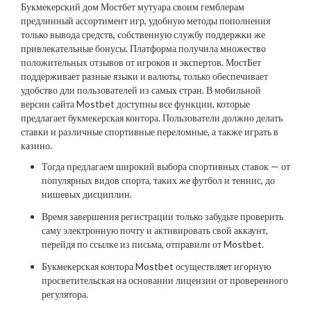
Букмекерский дом Мостбет мутуара своим гемблерам
предлинный ассортимент игр, удобную методы пополнения
только вывода средств, собственную службу поддержки же
привлекательные бонусы. Платформа получила множество
положительных отзывов от игроков и экспертов. МостБет
поддерживает разные языки и валюты, только обеспечивает
удобство дли пользователей из самых стран. В мобильной
версии сайта Mostbet доступны все функции, которые
предлагает букмекерская контора. Пользователи должно делать
ставки и различные спортивные переломные, а также играть в
казино.
Тогда предлагаем широкий выбора спортивных ставок — от
популярных видов спорта, таких же футбол и теннис, до
нишевых дисциплин.
Время завершения регистрации только забудьте проверить
саму электронную почту и активировать свой аккаунт,
перейдя по ссылке из письма, отправили от Mostbet.
Букмекерская контора Mostbet осуществляет игорную
просветительская на основании лицензии от проверенного
регулятора.