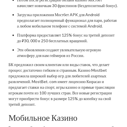
начисляет новичкам 30 фриспинов (бездепозитный бонус).
Загрузка приложения Мостбет APK для Android
предполагает полноценный функционал для пари, работая
а любом мобильном телефоне с системой Android.
Платформа предоставляет 125% бонус на третий депозит
до ₽30, 000 и 250 бесплатных вращений.
Эти обновления создают увлекательную игровую
атмосферу для нам геймеров из России.
БК предложил своим клиентам или виды ставок, что делает
процесс достаточно гибким и странным. Казино Mostbet
предложила широкий выбор игр для любителей азартных
развлечений. MostBet. com имеет лицензию Кюрасао и
предлагает ставки на спорт, игры казино и прямые трансляции
игрокам почти из 100 лучших стран. Все новые регистрации
могут приобрести бонус в размере 125% до копейку на свой
третий депозит.
Мобильное Казино