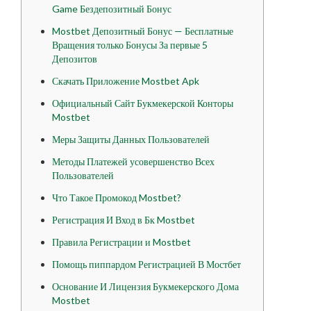
Game Бездепозитный Бонус
Mostbet Депозитный Бонус — Бесплатные
Вращения только Бонусы За первые 5
Депозитов
Скачать Приложение Mostbet Apk
Официальный Сайт Букмекерской Конторы
Mostbet
Меры Защиты Данных Пользователей
Методы Платежей усовершенство Всех
Пользователей
Что Такое Промокод Mostbet?
Регистрация И Вход в Бк Mostbet
Правила Регистрации и Mostbet
Помощь пиппардом Регистрацией В Мостбет
Основание И Лицензия Букмекерского Дома
Mostbet