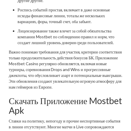
другие другие.
Роспись событий простая, включает в даже основные
исходы финансовые линии, тоталы же нескольких
вариациях, форы, точный счет, оба забьют.
Лицензирование также влечет за собой обязательства
компании Mostbet по соблюдению правил и норм, что
создает лишний уровень доверия среди пользователей.
Важно понимаю требования для участия, критерии соответствия
только продолжительность действия бонусов БК. Приложение
Mostbet Casino регулярно обновляется, включая новые
турниры, соревнования Drops and Wins и прогрессивные
джекпоты, что обусловливает азарт и потенциальные выигрыши.
Эти обновления создают увлекательную игровую атмосферу для
нам геймеров из Европе.
Скачать Приложение Mostbet
Apk
Ставки на политику, непогоду и прочие неспортивные события
в линии отсутствуют. Многие матчи в Live сопровождаются