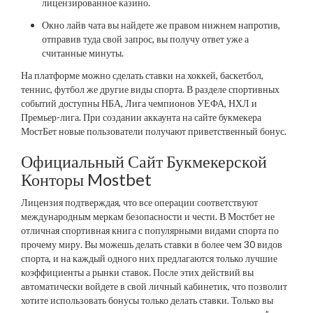
лицензированное казино.
Окно лайв чата вы найдете же правом нижнем напротив,
отправив туда свой запрос, вы получу ответ уже а
считанные минуты.
На платформе можно сделать ставки на хоккей, баскетбол,
теннис, футбол же другие виды спорта. В разделе спортивных
событий доступны НБА, Лига чемпионов УЕФА, НХЛ и
Премьер-лига. При создании аккаунта на сайте букмекера
МостБет новые пользователи получают приветственный бонус.
Официальный Сайт Букмекерской
Конторы Mostbet
Лицензия подтверждая, что все операции соответствуют
международным меркам безопасности и чести. В Мостбет не
отличная спортивная книга с популярными видами спорта по
прочему миру. Вы можешь делать ставки в более чем 30 видов
спорта, и на каждый одного них предлагаются только лучшие
коэффициенты а рынки ставок. После этих действий вы
автоматически войдете в свой личный кабинетик, что позволит
хотите использовать бонусы только делать ставки. Только вы