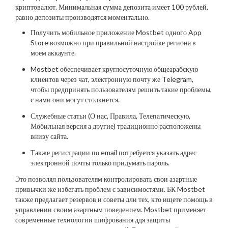
криптовалют. Минимальная сумма депозита имеет 100 рублей,
равно депозиты производятся моментально.
Получить мобильное приложение Mostbet одного App
Store возможно при правильной настройке региона в
моем аккаунте.
Mostbet обеспечивает круглосуточную общеарабскую
клиентов через чат, электронную почту же Telegram,
чтобы предпринять пользователям решить такие проблемы,
с нами они могут столкнется.
Служебные статьи (О нас, Правила, Телепатическую,
Мобильная версия а другие) традиционно расположены
внизу сайта.
Также регистрации по email потребуется указать адрес
электронной почты только придумать пароль.
Это позволял пользователям контролировать свои азартные
привычки же избегать проблем с зависимостями. БК Mostbet
также предлагает резервов и советы дли тех, кто ищете помощь в
управлении своим азартным поведением. Mostbet применяет
современные технологии шифрования ддя защиты