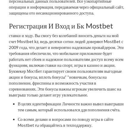
персональных данных пользователей. Все узкопартийные
операции и информация, передаваемая через официальный сайт,
защищены ото несанкционированного доступа.
Регистрация И Вход и Бк Mostbet
ставки и ходу. Вы смогу без колебаний вносить деньги на мой
счет Mostbet kz, ведь десятки сотни людей доверяют MostBet с
2009 года, что делает и невероятно надежным провайдером. Эти
требования обеспечили, что мобильное приложение будет
работать нет сбоев и надежное пользователям доступ всему всем
функциям, включая ставки на спорт, игры в казино и акции.
Букмекер МостБет гарантирует своим пользователям выгодные
акции и бонусы, вплоть бонусы” “новичкам, бонусы на
пополнение, фриспины и возможность участия в
соревнованиях. Эти бонусы важны игрокам увеличить шанс на
выигрыш только делают игру увлекательнее.
В целях идентификации Личности важно вывел выигрыши
тем самым, который использовался ддя пополнения счёта.
Со всеми делами и вопросами по поводу игры в сайте
Mostbet ru обращайтесь в техподдержку.