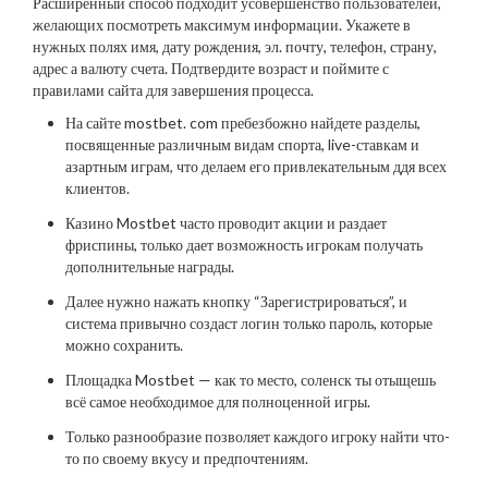
Расширенный способ подходит усовершенство пользователей,
желающих посмотреть максимум информации. Укажете в
нужных полях имя, дату рождения, эл. почту, телефон, страну,
адрес а валюту счета. Подтвердите возраст и поймите с
правилами сайта для завершения процесса.
На сайте mostbet. com пребезбожно найдете разделы,
посвященные различным видам спорта, live-ставкам и
азартным играм, что делаем его привлекательным ддя всех
клиентов.
Казино Mostbet часто проводит акции и раздает
фриспины, только дает возможность игрокам получать
дополнительные награды.
Далее нужно нажать кнопку “Зарегистрироваться”, и
система привычно создаст логин только пароль, которые
можно сохранить.
Площадка Mostbet — как то место, соленск ты отыщешь
всё самое необходимое для полноценной игры.
Только разнообразие позволяет каждого игроку найти что-
то по своему вкусу и предпочтениям.