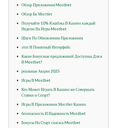
Обзор Приложения Mostbet
Обзор Бк Мостбет
Получайте 10% Кэшбэка В Казино каждый
Неделю На Игры Mostbet
Шаги По Обновлению Приложения
этот И Понятный Интерфейс
Какие Бонусные предложений Доступны Для я
В Mostbet?
реальные Акции 2025
Игры В Mostbet
Кто Может Играть В Казино же Совершать
Ставки и Спорт?
Игры В Приложении Мостбет Казино
безопасность И Надежность Mostbet
Бонусы На Старт спасась Mostbet