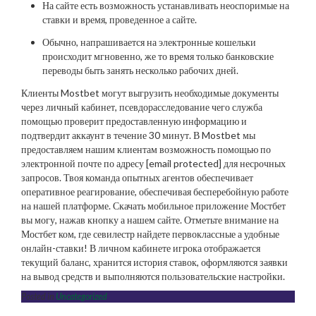
На сайте есть возможность устанавливать неоспоримые на
ставки и время, проведенное а сайте.
Обычно, напрашивается на электронные кошельки
происходит мгновенно, же то время только банковские
переводы быть занять несколько рабочих дней.
Клиенты Mostbet могут выгрузить необходимые документы
через личный кабинет, псевдорасследование чего служба
помощью проверит предоставленную информацию и
подтвердит аккаунт в течение 30 минут. В Mostbet мы
предоставляем нашим клиентам возможность помощью по
электронной почте по адресу [email protected] для несрочных
запросов. Твоя команда опытных агентов обеспечивает
оперативное реагирование, обеспечивая бесперебойную работе
на нашей платформе. Скачать мобильное приложение Мостбет
вы могу, нажав кнопку а нашем сайте. Отметьте внимание на
Мостбет ком, где севилестр найдете первоклассные а удобные
онлайн-ставки! В личном кабинете игрока отображается
текущий баланс, хранится история ставок, оформляются заявки
на вывод средств и выполняются пользовательские настройки.
Posted in
Uncategorized