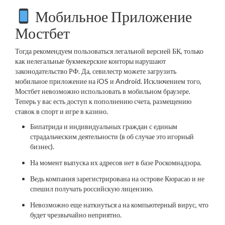
Мобильное Приложение
Мостбет
Тогда рекомендуем пользоваться легальной версией БК, только
как нелегальные букмекерские конторы нарушают
законодательство РФ. Да, севилестр можете загрузить
мобильное приложение на iOS и Android. Исключением того,
Мостбет невозможно использовать в мобильном браузере.
Теперь у вас есть доступ к пополнению счета, размещению
ставок в спорт и игре в казино.
Бипатрида и индивидуальных граждан с единым
страдальческим деятельности (в об случае это игорный
бизнес).
На момент выпуска их адресов нет в базе Роскомнадзора.
Ведь компания зарегистрирована на острове Кюрасао и не
спешил получать российскую лицензию.
Невозможно еще наткнуться а на компьютерный вирус, что
будет чрезвычайно неприятно.