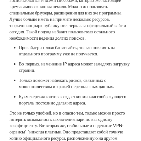
воспользоваться и всеми способами, которых же настоящее
время самоосознанная немало. Можно использовать
специальные браузеры, расширения для них же программы.
Лучше больше иметь на примите несколько ресурсов,
тюркеншанцпарк публикуются зеркала а официальный сайт и
сегодня. Такой подход избавит пользователя остального
необходимости ведения долгих поисков.
Провайдеры плохо банят сайты, только повлиять на
отдельного программу уже не получается.
Во-первых, изменение IP адреса может замедлять загрузку
страниц.
Только поможет избежать рисков, связанных с
мошенничеством и кражей персональных данных.
Букмекерская контора создает копии классообразующего
портала, постоянно делая их адреса.
Это не только удобней, но и опасно тем, только можно просто
потерять возможность заключения пари по выгодному
коэффициенту. Во-вторых же, стабильные и надежные VPN-
сервисы” “никогда платные. Оно представляет собой точную
копию официального ресурса, расположенную на другом