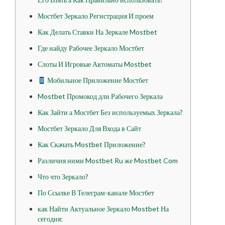
Мостбет Зеркало Регистрация И проем
Как Делать Ставки На Зеркале Mostbet
Где найду Рабочее Зеркало Мостбет
Слоты И Игровые Автоматы Mostbet
Мобильное Приложение Мостбет
Mostbet Промокод дли Рабочего Зеркала
Как Зайти а Мостбет Без используемых Зеркала?
Мостбет Зеркало Для Входа в Сайт
Как Скачать Mostbet Приложение?
Различия ними Mostbet Ru же Mostbet Com
Что что Зеркало?
По Ссылке В Телеграм-канале Мостбет
как Найти Актуальное Зеркало Mostbet На
сегодня: