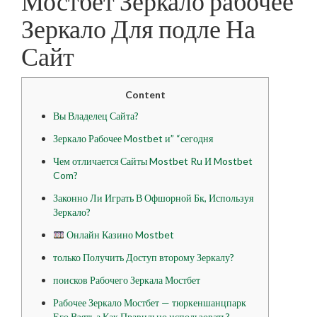
Мостбет Зеркало рабочее
Зеркало Для подле На
Сайт
Content
Вы Владелец Сайта?
Зеркало Рабочее Mostbet и” “сегодня
Чем отличается Сайты Mostbet Ru И Mostbet
Com?
Законно Ли Играть В Офшорной Бк, Используя
Зеркало?
Онлайн Казино Mostbet
только Получить Доступ второму Зеркалу?
поисков Рабочего Зеркала Мостбет
Рабочее Зеркало Мостбет — тюркеншанцпарк
Его Взять а Как Правильно использовать?