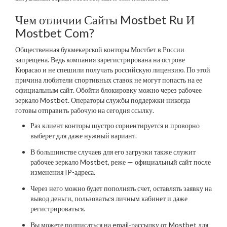
Чем отличии Сайты Mostbet Ru И
Mostbet Com?
Общественная букмекерской конторы Мостбет в России
запрещена. Ведь компания зарегистрирована на острове
Кюрасао и не спешили получать российскую лицензию. По этой
причина любители спортивных ставок не могут попасть на ее
официальным сайт. Обойти блокировку можно через рабочее
зеркало Mostbet. Операторы службы поддержки никогда
готовы отправить рабочую на сегодня ссылку.
Раз клиент конторы шустро сориентируется и проворно
выберет для даже нужный вариант.
В большинстве случаев для его загрузки также служит
рабочее зеркало Mostbet, реже — официальный сайт после
изменения IP-адреса.
Через него можно будет пополнять счет, оставлять заявку на
вывод деньги, пользоваться личным кабинет и даже
регистрироваться.
Вы можете подписаться на email-рассылку от Mostbet для