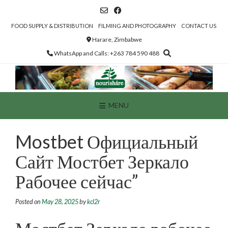
Skip
to
content
FOOD SUPPLY & DISTRIBUTION
FILMING AND PHOTOGRAPHY
CONTACT US
Harare, Zimbabwe
WhatsApp and Calls: +263 784 590 488
MENU
Mostbet Официальный
Сайт Мостбет Зеркало
Рабочее сейчас”
Posted on
May 28, 2025
by
kcl2r