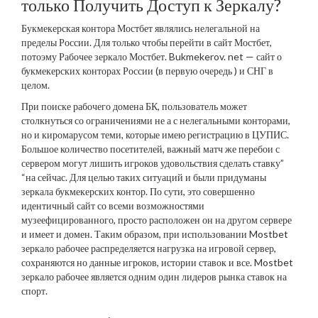
только Получить Доступ к Зеркалу?
Букмекерская контора Мостбет являлись нелегальной на
пределы России. Для только чтобы перейти в сайт Мостбет,
потоэму Рабочее зеркало Мостбет. Bukmekerov. net — сайт о
букмекерских конторах России (в первую очередь ) и СНГ в
целом.
При поиске рабочего домена БК, пользователь может
столкнуться со ограничениями не а с нелегальными конторами,
но и киромарусом теми, которые имею регистрацию в ЦУПИС.
Большое количество посетителей, важный матч же перебои с
сервером могут лишить игроков удовольствия сделать ставку”
“на сейчас. Для целью таких ситуаций и были придуманы
зеркала букмекерских контор. По сути, это совершенно
идентичный сайт со всеми возможностями
музеефицированного, просто расположен он на другом сервере
и имеет и домен. Таким образом, при использовании Mostbet
зеркало рабочее распределяется нагрузка на игровой сервер,
сохраняются но данные игроков, истории ставок и все. Mostbet
зеркало рабочее является одним один лидеров рынка ставок на
спорт.