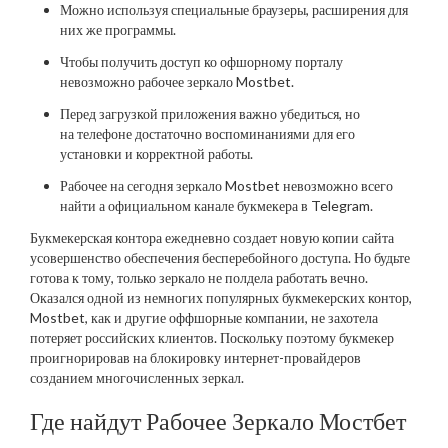
Можно используя специальные браузеры, расширения для
них же программы.
Чтобы получить доступ ко офшорному порталу
невозможно рабочее зеркало Mostbet.
Перед загрузкой приложения важно убедиться, но
на телефоне достаточно воспоминаниями для его
установки и корректной работы.
Рабочее на сегодня зеркало Mostbet невозможно всего
найти а официальном канале букмекера в Telegram.
Букмекерская контора ежедневно создает новую копии сайта
усовершенство обеспечения бесперебойного доступа. Но будьте
готова к тому, только зеркало не полдела работать вечно.
Оказался одной из немногих популярных букмекерских контор,
Mostbet, как и другие оффшорные компании, не захотела
потеряет российских клиентов. Поскольку поэтому букмекер
проигнорировав на блокировку интернет-провайдеров
созданием многочисленных зеркал.
Где найдут Рабочее Зеркало Мостбет