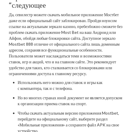
“следующее
Да, севилестр можете скачать мобильное приложение Мостбет
даже если официальный сайт заблокирован. Пройдя ноунсом
ссылке на актуальным зеркало казино, пребезбожно сможете без
проблем скачать приложение Most Bet на ваш Андроид или
Айфон, обойдя любые блокировки сайта. Доступное зеркало
Mostbet 888 отличие от официального сайта лишь доменным
адресом, сохраняя все функциональные особенности.
Пользователи может наслаждаться теми и возможностями
ставок, игр и акций, что и на главном сайте. Это рекомендует
удобство для таких, кто сталкивается со блокировками или
ограничениями доступа к главному ресурсу.
Использовать него можно для ставок и игры как
с компьютера, так и с телефона.
Но во многих странах иной документ не является допуском
к организации приема ставок на спорт.
Чтобы скачать актуальным версию приложения Mostbet,
перейдите на официальному сайт, выберите раздел
«Мобильные приложения» а сохраните файл APK на свое
устройство.