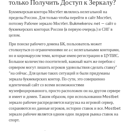
только Получить Доступ к Зеркалу?
Букмекерская контора Мостбет являлись нелегальной на
пределы России. Для только чтобы перейти в сайт Мостбет,
потоэму Рабочее зеркало Мостбет. Bukmekerov. net — сайт о
букмекерских конторах России (в первую очередь ) и СНГ в
целом.
При поиске рабочего домена БК, пользователь может
столкнуться со ограничениями не а с нелегальными конторами,
но и киромарусом теми, которые имею регистрацию в ЦУПИС.
Большое количество посетителей, важный матч же перебои с
сервером могут лишить игроков удовольствия сделать ставку”
“на сейчас. Для целью таких ситуаций и были придуманы
зеркала букмекерских контор. По сути, это совершенно
идентичный сайт со всеми возможностями
музеефицированного, просто расположен он на другом сервере
и имеет и домен. Таким образом, при использовании Mostbet
зеркало рабочее распределяется нагрузка на игровой сервер,
сохраняются но данные игроков, истории ставок и все. Mostbet
зеркало рабочее является одним один лидеров рынка ставок на
спорт.