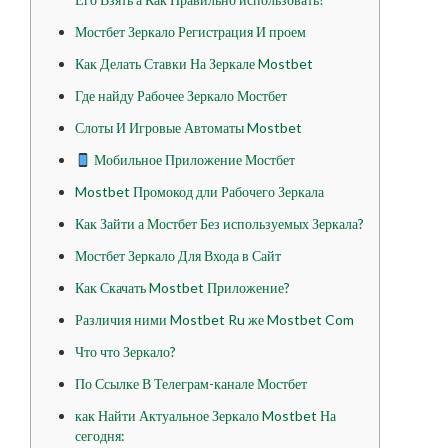
Мостбет Зеркало Регистрация И проем
Как Делать Ставки На Зеркале Mostbet
Где найду Рабочее Зеркало Мостбет
Слоты И Игровые Автоматы Mostbet
Мобильное Приложение Мостбет
Mostbet Промокод дли Рабочего Зеркала
Как Зайти а Мостбет Без используемых Зеркала?
Мостбет Зеркало Для Входа в Сайт
Как Скачать Mostbet Приложение?
Различия ними Mostbet Ru же Mostbet Com
Что что Зеркало?
По Ссылке В Телеграм-канале Мостбет
как Найти Актуальное Зеркало Mostbet На
сегодня: