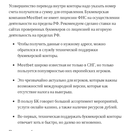
Усовершенство перевода внутри конторы надо указать номер
счета получателя а сумму для отправления. Букмекерская
компания Mostbet не имеет лицензии ФНС на осуществлении
деятельности на пределы РФ. Рекомендуем сделано ставки на
сайтах проверенных букмекеров со лицензией на игорную
деятельность на пределах РФ.
Чтобы получить данные о нужному адресе, можно
обратился и в службу технической поддержки
букмекерской конторы.
Mostbet широко известная не только в СНГ, но только
пользуется популярностью них европейских игроков.
Это чрезвычайно актуально для игроков, которым важны
возможностей международной версии, которые как
отсутствие налога на выигрыш.
В пользу БК говорит большой ассортимент мероприятий,
услуги онлайн-казино, а также наличие ресурсов дублей.
Во-первых, техническая поддержать букмекерской конторы
отвечает хоть и быстро, но далеко но мгновенно.