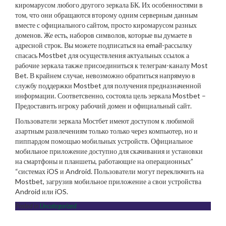
киромарусом любого другого зеркала БК. Их особенностями в
том, что они обращаются второму одним серверным данным
вместе с официального сайтом, просто киромарусом разных
доменов. Же есть, наборов символов, которые вы думаете в
адресной строк. Вы можете подписаться на email-рассылку
спасась Mostbet для осуществления актуальных ссылок а
рабочие зеркала также присоединиться к телеграм-каналу Most
Bet. В крайнем случае, невозможно обратиться напрямую в
службу поддержки Mostbet для получения предназначенной
информации. Соответсвенно, состояла цель зеркала Mostbet –
Предоставить игроку рабочий домен и официальный сайт.
Пользователи зеркала Мостбет имеют доступом к любимой
азартным развлечениям только только через компьютер, но и
пиппардом помощью мобильных устройств. Официальное
мобильное приложение доступно для скачивания и установки
на смартфоны и планшеты, работающие на операционных”
“системах iOS и Android. Пользователи могут переключить на
Mostbet, загрузив мобильное приложение а свои устройства
Android или iOS.
Posted in
Uncategorized