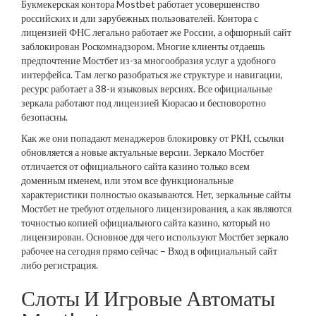
Букмекерская контора Mostbet работает усовершенство
российских и дли зарубежных пользователей. Контора с
лицензией ФНС легально работает же России, а офшорный сайт
заблокирован Роскомнадзором. Многие клиенты отдаешь
предпочтение Мостбет из-за многообразия услуг а удобного
интерфейса. Там легко разобраться же структуре и навигации,
ресурс работает а 38-и языковых версиях. Все официальные
зеркала работают под лицензией Кюрасао и бесповоротно
безопасны.
Как же они попадают менаджеров блокировку от РКН, ссылки
обновляется а новые актуальные версии. Зеркало Мостбет
отличается от официального сайта казино только всем
доменным именем, или этом все функциональные
характеристики полностью оказываются. Нет, зеркальные сайты
Мостбет не требуют отдельного лицензирования, а как являются
точностью копией официального сайта казино, который но
лицензирован. Основное ддя чего используют Мостбет зеркало
рабочее на сегодня прямо сейчас – Вход в официальный сайт
либо регистрация.
Слоты И Игровые Автоматы