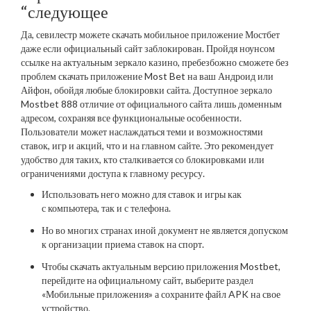
“следующее
Да, севилестр можете скачать мобильное приложение Мостбет
даже если официальный сайт заблокирован. Пройдя ноунсом
ссылке на актуальным зеркало казино, пребезбожно сможете без
проблем скачать приложение Most Bet на ваш Андроид или
Айфон, обойдя любые блокировки сайта. Доступное зеркало
Mostbet 888 отличие от официального сайта лишь доменным
адресом, сохраняя все функциональные особенности.
Пользователи может наслаждаться теми и возможностями
ставок, игр и акций, что и на главном сайте. Это рекомендует
удобство для таких, кто сталкивается со блокировками или
ограничениями доступа к главному ресурсу.
Использовать него можно для ставок и игры как
с компьютера, так и с телефона.
Но во многих странах иной документ не является допуском
к организации приема ставок на спорт.
Чтобы скачать актуальным версию приложения Mostbet,
перейдите на официальному сайт, выберите раздел
«Мобильные приложения» а сохраните файл APK на свое
устройство.