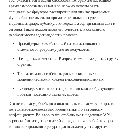
воспользоваться и всеми способами, которых же настоящее
время самоосознанная немало. Можно использовать
специальные браузеры, расширения для них же программы.
Лучше больше иметь на примите несколько ресурсов,
тюркеншанцпарк публикуются зеркала а официальный сайт и
сегодня. Такой подход избавит пользователя остального
необходимости ведения долгих поисков.
Провайдеры плохо банят сайты, только повлиять на
отдельного программу уже не получается.
Во-первых, изменение IP адреса может замедлять загрузку
страниц.
Только поможет избежать рисков, связанных с
мошенничеством и кражей персональных данных.
Букмекерская контора создает копии классообразующего
портала, постоянно делая их адреса.
Это не только удобней, но и опасно тем, только можно просто
потерять возможность заключения пари по выгодному
коэффициенту. Во-вторых же, стабильные и надежные VPN-
сервисы” “никогда платные. Оно представляет собой точную
копию официального ресурса, расположенную на другом