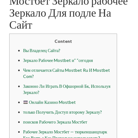
Мостбет Зеркало рабочее
Зеркало Для подле На
Сайт
Content
Вы Владелец Сайта?
Зеркало Рабочее Mostbet и” “сегодня
Чем отличается Сайты Mostbet Ru И Mostbet
Com?
Законно Ли Играть В Офшорной Бк, Используя
Зеркало?
Онлайн Казино Mostbet
только Получить Доступ второму Зеркалу?
поисков Рабочего Зеркала Мостбет
Рабочее Зеркало Мостбет — тюркеншанцпарк
Его Взять а Как Правильно использовать?