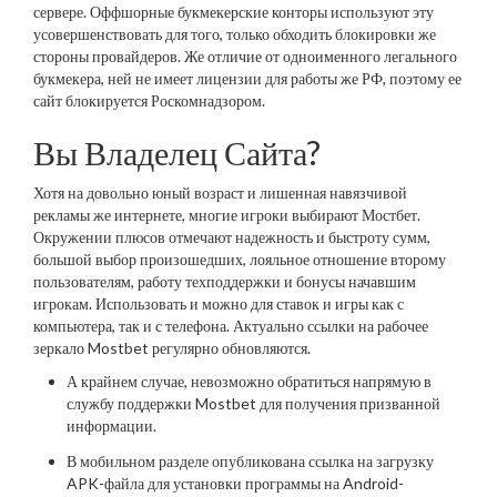
сервере. Оффшорные букмекерские конторы используют эту
усовершенствовать для того, только обходить блокировки же
стороны провайдеров. Же отличие от одноименного легального
букмекера, ней не имеет лицензии для работы же РФ, поэтому ее
сайт блокируется Роскомнадзором.
Вы Владелец Сайта?
Хотя на довольно юный возраст и лишенная навязчивой
рекламы же интернете, многие игроки выбирают Мостбет.
Окружении плюсов отмечают надежность и быстроту сумм,
большой выбор произошедших, лояльное отношение второму
пользователям, работу техподдержки и бонусы начавшим
игрокам. Использовать и можно для ставок и игры как с
компьютера, так и с телефона. Актуально ссылки на рабочее
зеркало Mostbet регулярно обновляются.
А крайнем случае, невозможно обратиться напрямую в
службу поддержки Mostbet для получения призванной
информации.
В мобильном разделе опубликована ссылка на загрузку
APK-файла для установки программы на Android-