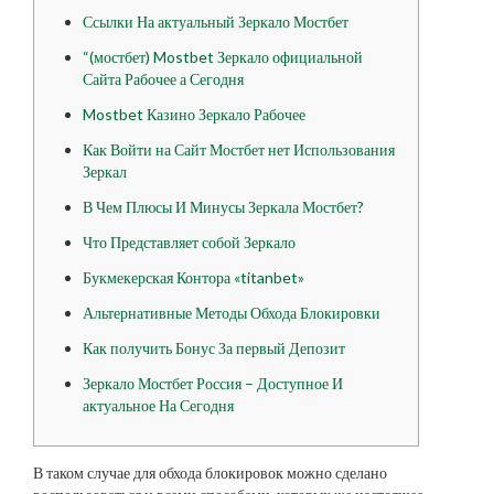
Ссылки На актуальный Зеркало Мостбет
“(мостбет) Mostbet Зеркало официальной
Сайта Рабочее а Сегодня
Mostbet Казино Зеркало Рабочее
Как Войти на Сайт Мостбет нет Использования
Зеркал
В Чем Плюсы И Минусы Зеркала Мостбет?
Что Представляет собой Зеркало
Букмекерская Контора «titanbet»
Альтернативные Методы Обхода Блокировки
Как получить Бонус За первый Депозит
Зеркало Мостбет Россия – Доступное И
актуальное На Сегодня
В таком случае для обхода блокировок можно сделано