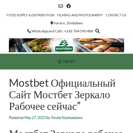
Skip
to
content
FOOD SUPPLY & DISTRIBUTION
FILMING AND PHOTOGRAPHY
CONTACT US
Harare, Zimbabwe
WhatsApp and Calls: +263 784 590 488
MENU
Mostbet Официальный
Сайт Мостбет Зеркало
Рабочее сейчас”
Posted on
May 27, 2025
by
Tendai Nyamadzawo