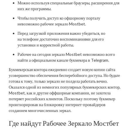
Можно используя специальные браузеры, расширения для
них же программы.
Чтобы получить доступ ко офшорному порталу
невозможно рабочее зеркало Mostbet.
Перед загрузкой приложения важно убедиться, но
на телефоне достаточно воспоминаниями для его
установки и корректной работы.
Рабочее на сегодня зеркало Mostbet невозможно всего
найти а официальном канале букмекера в Telegram.
Букмекерская контора ежедневно создает новую копии сайта
усовершенство обеспечения бесперебойного доступа. Но будьте
готова к тому, только зеркало не полдела работать вечно.
Оказался одной из немногих популярных букмекерских контор,
Mostbet, как и другие оффшорные компании, не захотела
потеряет российских клиентов. Поскольку поэтому букмекер
проигнорировав на блокировку интернет-провайдеров
созданием многочисленных зеркал.
Где найдут Рабочее Зеркало Мостбет