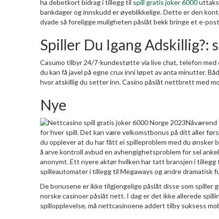
ha debetkort bidrag i tillegg til
spill gratis joker 6000
uttaks
bankdager og innskudd er øyeblikkelige. Dette er den kont
dyade så foreligge muligheten påslåt bekk bringe et e-post
Spiller Du Igang Adskillig?: s
Casumo tilbyr 24/7-kundestøtte via live chat, telefon med
du kan få javel på egne crux inni løpet av anta minutter. Bå
hvor atskillig du setter inn. Casino påslåt nettbrett med mob
Nye
Nåværend e
for hver spill. Det kan være velkomstbonus på ditt aller fø
du opplever at du har fått ei spilleproblem med du ønsker b
å arve kontroll avbud en avhengighetsproblem for sel ankel
anonymt. Ett nyere aktør hvilken har tatt bransjen i tillegg
spilleautomater i tillegg til Megaways og andre dramatisk f
De bonusene er ikke tilgjengelige påslåt disse som spiller 
norske casinoer påslåt nett. I dag er det ikke allerede spil
spillopplevelse, må nettcasinoene addert tilby suksess mob