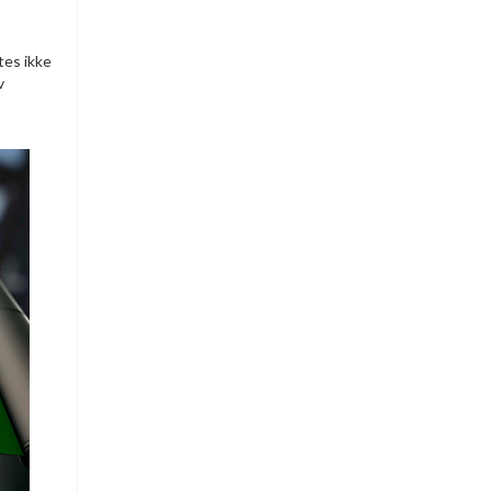
tes ikke
v