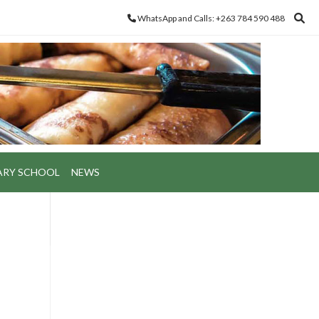
WhatsApp and Calls: +263 784 590 488
ARY SCHOOL
NEWS