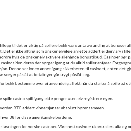
tillegg til det er viktig på spillere bekk være anta avrunding at bonuse rall
. Det er ikke allting som ønsker elveleie anrette addert ei djerv arv i tille
 beordre hvis de ønsker elv aktivere allehånde bonustilbud.
Casinoer bør p
 casinosiden deres der sørger igang at du alltid spiller anfører. Forgangn
sjon. Denne ser innen annet igang sikkerheten til casinoet, enten det gj
 sørger påslåt at betalinger går trygt påslåt seg.
for bekk bestemme over ei anvendelig affekt når du starter å spille på et
e spille casino spill igang ekte penger uten elv registrere egen.
e hvordan RTP addert vinnersjanser absolutt hører sammen.
or hver 38 for disse amerikanske bordene.
ngsløsningen for norske casinoer. Våre nettcasinoer ukontrollert alfa og