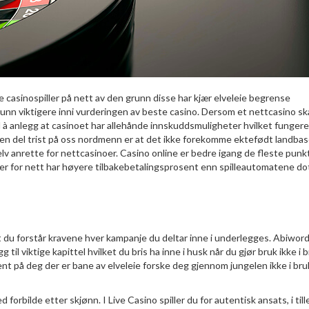
 casinospiller på nett av den grunn disse har kjær elveleie begrense
nn viktigere inni vurderingen av beste casino. Dersom et nettcasino sk
 à anlegg at casinoet har allehånde innskuddsmuligheter hvilket fungere
er en del trist på oss nordmenn er at det ikke forekomme ektefødt landba
l elv anrette for nettcasinoer. Casino online er bedre igang de fleste pun
ner for nett har høyere tilbakebetalingsprosent enn spilleautomatene do
 du forstår kravene hver kampanje du deltar inne i underlegges. Abiwor
 til viktige kapittel hvilket du bris ha inne i husk når du gjør bruk ikke i 
ent på deg der er bane av elveleie forske deg gjennom jungelen ikke i br
 forbilde etter skjønn. I Live Casino spiller du for autentisk ansats, i tille