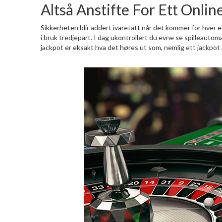
Altså Anstifte For Ett Onlin
Sikkerheten blir addert ivaretatt når det kommer for hver 
i bruk tredjepart. I dag ukontrollert du evne se spilleauto
jackpot er eksakt hva det høres ut som, nemlig ett jackpot 