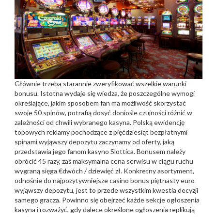
Głównie trzeba starannie zweryfikować wszelkie warunki
bonusu. Istotna wydaje się wiedza, że poszczególne wymogi
określające, jakim sposobem fan ma możliwość skorzystać
swoje 50 spinów, potrafią dosyć doniośle czujności różnić w
zależności od chwili wybranego kasyna. Polską ewidencję
topowych reklamy pochodzące z pięćdziesiąt bezpłatnymi
spinami wyjąwszy depozytu zaczynamy od oferty, jaką
przedstawia jego fanom kasyno Slottica. Bonusem należy
obrócić 45 razy, zaś maksymalna cena serwisu w ciągu ruchu
wygraną sięga €dwóch / dziewięć zł. Konkretny asortyment,
odnośnie do najpozytywniejsze casino bonus piętnasty euro
wyjąwszy depozytu, jest to przede wszystkim kwestia decyzji
samego gracza. Powinno się obejrzeć każde sekcje ogłoszenia
kasyna i rozważyć, gdy dalece określone ogłoszenia replikują