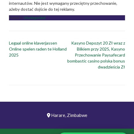
internautów. Nie jest wymagany przeciętny przechowanie,
ażeby dostać dojście do tej reklamy.
Posted in
Uncategorized
Post
Legaal online klaverjassen
Kasyno Depozyt 20 Zł wraz z
navigation
Online spelen raden te Holland
Blikiem przy 2025, Kasyno
2025
Przechowanie Paysafecard
bombastic casino polska bonus
dwadzieścia Zł
Harare, Zimbabwe