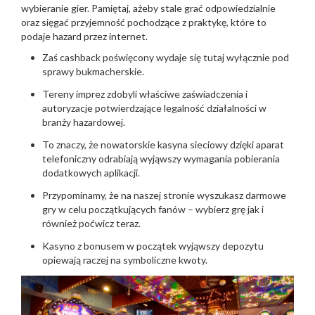
wybieranie gier. Pamiętaj, ażeby stale grać odpowiedzialnie
oraz sięgać przyjemność pochodzące z praktykę, które to
podaje hazard przez internet.
Zaś cashback poświęcony wydaje się tutaj wyłącznie pod
sprawy bukmacherskie.
Tereny imprez zdobyli właściwe zaświadczenia i
autoryzacje potwierdzające legalność działalności w
branży hazardowej.
To znaczy, że nowatorskie kasyna sieciowy dzięki aparat
telefoniczny odrabiają wyjąwszy wymagania pobierania
dodatkowych aplikacji.
Przypominamy, że na naszej stronie wyszukasz darmowe
gry w celu początkujących fanów – wybierz grę jak i
również poćwicz teraz.
Kasyno z bonusem w początek wyjąwszy depozytu
opiewają raczej na symboliczne kwoty.