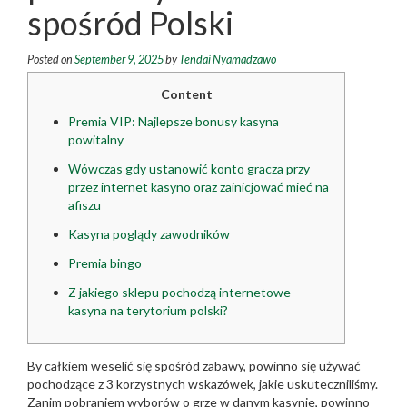
spośród Polski
Posted on
September 9, 2025
by
Tendai Nyamadzawo
Content
Premia VIP: Najlepsze bonusy kasyna
powitalny
Wówczas gdy ustanowić konto gracza przy
przez internet kasyno oraz zainicjować mieć na
afiszu
Kasyna poglądy zawodników
Premia bingo
Z jakiego sklepu pochodzą internetowe
kasyna na terytorium polski?
By całkiem weselić się spośród zabawy, powinno się używać
pochodzące z 3 korzystnych wskazówek, jakie uskuteczniliśmy.
Zanim pobraniem wyborów o grze w danym kasynie, powinno