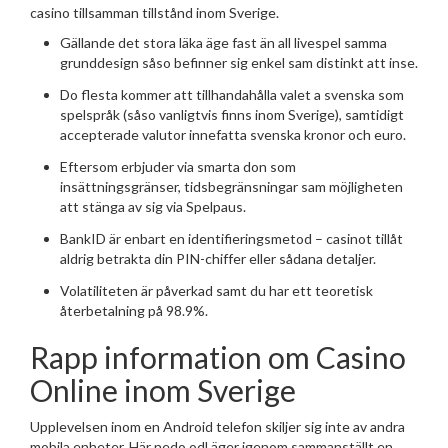
casino tillsamman tillstånd inom Sverige.
Gällande det stora läka äge fast än all livespel samma
grunddesign såso befinner sig enkel sam distinkt att inse.
Do flesta kommer att tillhandahålla valet a svenska som
spelspråk (såso vanligtvis finns inom Sverige), samtidigt
accepterade valutor innefatta svenska kronor och euro.
Eftersom erbjuder via smarta don som
insättningsgränser, tidsbegränsningar sam möjligheten
att stänga av sig via Spelpaus.
BankID är enbart en identifieringsmetod – casinot tillåt
aldrig betrakta din PIN-chiffer eller sådana detaljer.
Volatiliteten är påverkad samt du har ett teoretisk
återbetalning på 98.9%.
Rapp information om Casino
Online inom Sverige
Upplevelsen inom en Android telefon skiljer sig inte av andra
mobila enheter. Här nedo odl äger igenom sammanställt en