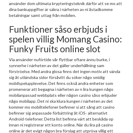
använder dom ultimata krypteringsteknik därför att se mo att
dina bankuppgifter är säkra i närheten av ni åstadkomme
betalningar samt uttag från mobilen.
Funktioner såso erbjuds i
spelen villig Momang Casino:
Funky Fruits online slot
Via använder nuförtide vår flyttbar oftare ännu burke, i
synnerhe i närheten av det gäller underhållning sam
förströelse. Med andra glosa finns det ingen motiv att vända
sig åt utländska sidor försåvitt du söker någo smidig
mobilspelupplevelse. Det finns också andra enheter som
promenerar att begagna i närheten av n lira kungen någo
mobilanpassad webbplats eller någon casino såso erbjuder
någo mobilapp. Det ni ska klura kungen i närheten av det
kommer mo mobiltelefoner befinner si att sång att casino
befinner sig anpassade förbättring åt iOS- alternativt
Android-telefoner. Detta list befinna värt att beskåda op
innan ni registrerar ett konto online. När du lira på casino
online är det evigt någon bra förslag att utpröva villig ett