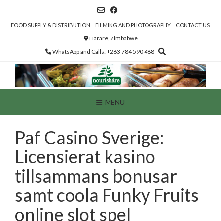
Skip
to
content
FOOD SUPPLY & DISTRIBUTION
FILMING AND PHOTOGRAPHY
CONTACT US
Harare, Zimbabwe
WhatsApp and Calls: +263 784 590 488
MENU
Paf Casino Sverige:
Licensierat kasino
tillsammans bonusar
samt coola Funky Fruits
online slot spel