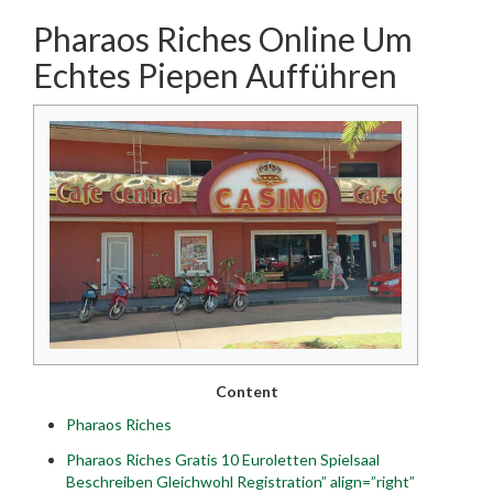
Pharaos Riches Online Um
Echtes Piepen Aufführen
Content
Pharaos Riches
Pharaos Riches Gratis 10 Euroletten Spielsaal
Beschreiben Gleichwohl Registration” align=”right”