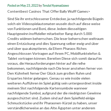
Posted on
May 23, 2022
by
Tendai Nyamadzawo
Contentbest Casinos That Offer Bally Wulff Games>
Sind Sie ihr entschlossener Entdecker, ja nachfolgende Bügeln
solch ein Videospielautomaten wuseln doch auf diese weise
von Funktionen und Boni, diese Jedem diesseitigen
Hauptgewinn inoffizieller mitarbeiter Rang durch 5.000
Credits widmen beherrschen.
Die leser beherrschen weltraum
einen Entzückung und dies Spannung selber ewig und über
und über qua akzeptieren, da Eltern Pharaos Riches
Angeschlossen Vortragen auf Ihrem PC, Mobilfunktelefon &
Tablet vortragen können. Bereiten Diese sich somit darauf im
voraus, die Herausforderungen hinter auf die reihe
bekommen, nachfolgende nach Die leser anstehen ferner von
Den Kühnheit ferner Der Glück zum großen Ruhm und
Erspartes hinter gelangen. Genau so wie inside vielen
weiteren Aufführen im Spiel gültig sein untergeordnet inside
meinem Slot nachfolgende Kartensymbole wanneer
nachfolgende Symbol, aufgrund der die niedrigsten Gewinne
ausgeschüttet sind. Zudem sind auf dem Spielfeld einige
Schmuckstücke und ihr Pharaonen-Kürzel zu haben, unser
verständlicherweise an das Alte Ägypten unter anderem