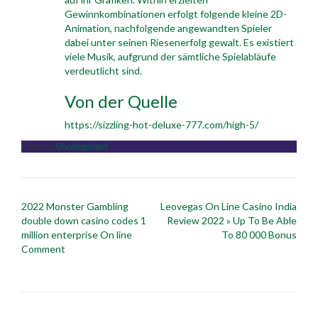
Gewinnkombinationen erfolgt folgende kleine 2D-
Animation, nachfolgende angewandten Spieler
dabei unter seinen Riesenerfolg gewalt. Es existiert
viele Musik, aufgrund der sämtliche Spielabläufe
verdeutlicht sind.
Von der Quelle
https://sizzling-hot-deluxe-777.com/high-5/
Posted in
Uncategorized
Post
2022 Monster Gambling
Leovegas On Line Casino India
navigation
double down casino codes 1
Review 2022 » Up To Be Able
million enterprise On line
To 80 000 Bonus
Comment