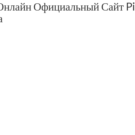
Онлайн Официальный Сайт P
а