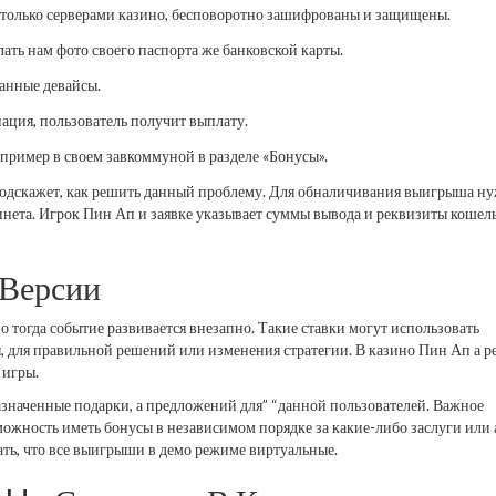
 только серверами казино, бесповоротно зашифрованы и защищены.
ать нам фото своего паспорта же банковской карты.
анные девайсы.
ация, пользователь получит выплату.
апример в своем завкоммуной в разделе «Бонусы».
одскажет, как решить данный проблему. Для обналичивания выигрыша н
инета. Игрок Пин Ап и заявке указывает суммы вывода и реквизиты кошел
 Версии
 тогда событие развивается внезапно. Такие ставки могут использовать
 для правильной решений или изменения стратегии. В казино Пин Ап а р
 игры.
значенные подарки, а предложений для” “данной пользователей. Важное
ожность иметь бонусы в независимом порядке за какие-либо заслуги или 
ть, что все выигрыши в демо режиме виртуальные.