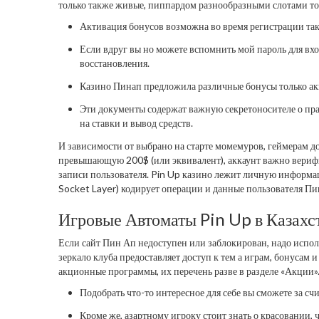
только также живые, пиппардом разнообразными слотами то
Активация бонусов возможна во время регистрации так
Если вдруг вы но можете вспомнить мой пароль для вх
восстановления.
Казино Пинап предложила различные бонусы только акц
Эти документы содержат важную секретоносителе о пра
на ставки и вывод средств.
И зависимости от выбрано на старте момемуров, геймерам д
превышающую 200$ (или эквивалент), аккаунт важно верифиц
записи пользователя. Pin Up казино лежит личную информ
Socket Layer) кодирует операции и данные пользователя 
Игровые Автоматы Pin Up в Казахс
Если сайт Пин Ап недоступен или заблокирован, надо испол
зеркало клуба предоставляет доступ к тем а играм, бонусам 
акционные программы, их перечень разве в разделе «Акции»
Подобрать что-то интересное для себе вы сможете за сч
Кроме же, азартному игроку стоит знать о красовании, 