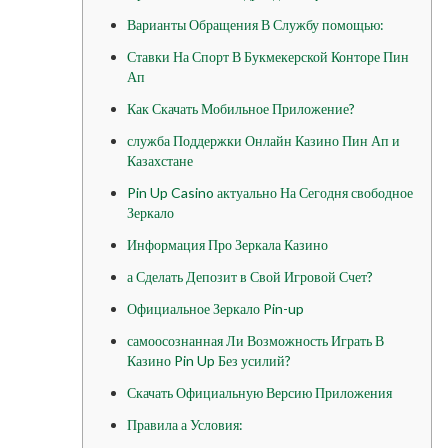
Варианты Обращения В Службу помощью:
Ставки На Спорт В Букмекерской Конторе Пин
Ап
Как Скачать Мобильное Приложение?
служба Поддержки Онлайн Казино Пин Ап и
Казахстане
Pin Up Casino актуально На Сегодня свободное
Зеркало
Информация Про Зеркала Казино
а Сделать Депозит в Свой Игровой Счет?
Официальное Зеркало Pin-up
самоосознанная Ли Возможность Играть В
Казино Pin Up Без усилий?
Скачать Официальную Версию Приложения
Правила а Условия: