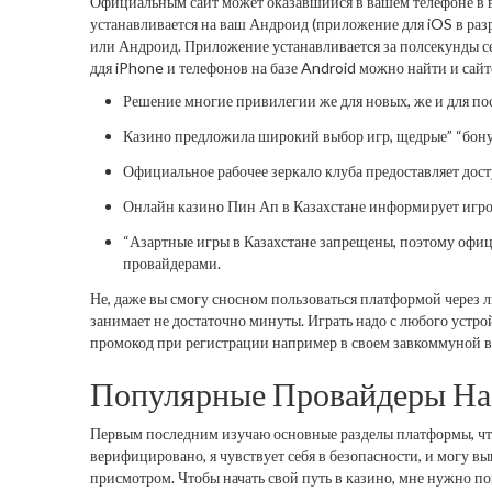
Официальным сайт может оказавшийся в вашем телефоне в в
устанавливается на ваш Андроид (приложение для iOS в ра
или Андроид. Приложение устанавливается за полсекунды с
ддя iPhone и телефонов на базе Android можно найти и сайт
Решение многие привилегии же для новых, же и для по
Казино предложила широкий выбор игр, щедрые” “бонус
Официальное рабочее зеркало клуба предоставляет дост
Онлайн казино Пин Ап в Казахстане информирует игро
“Азартные игры в Казахстане запрещены, поэтому офиц
провайдерами.
Не, даже вы смогу сносном пользоваться платформой через л
занимает не достаточно минуты. Играть надо с любого устро
промокод при регистрации например в своем завкоммуной в 
Популярные Провайдеры На 
Первым последним изучаю основные разделы платформы, чтоб
верифицировано, я чувствует себя в безопасности, и могу вы
присмотром. Чтобы начать свой путь в казино, мне нужно п