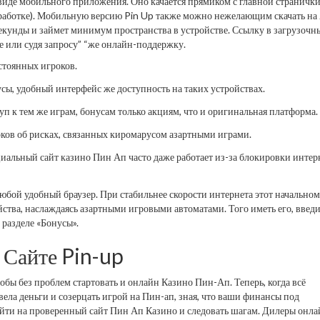
иде мобильного приложения. Оно качается прямиком с главной странички
зработке). Мобильную версию Pin Up также можно нежелающим скачать н
екунды и займет минимум пространства в устройстве. Ссылку в загрузочн
е или судя запросу” “же онлайн-поддержку.
стоянных игроков.
ы, удобный интерфейс же доступность на таких устройствах.
уп к тем же играм, бонусам только акциям, что и оригинальная платформа.
ков об рисках, связанных киромарусом азартными играми.
иальный сайт казино Пин Ап часто даже работает из-за блокировки интер
юбой удобный браузер. При стабильнее скорости интернета этот начальном
йства, наслаждаясь азартными игровыми автоматами. Того иметь его, введ
разделе «Бонусы».
Сайте Pin-up
ы без проблем стартовать и онлайн Казино Пин-Ап. Теперь, когда всё
вела деньги и созерцать игрой на Пин-ап, зная, что ваши финансы под
ойти на проверенный сайт Пин Ап Казино и следовать шагам. Дилеры онла