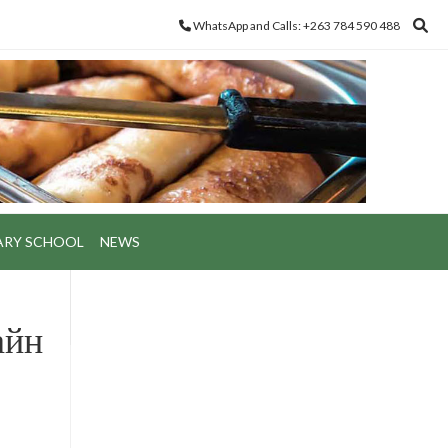
WhatsApp and Calls: +263 784 590 488
ARY SCHOOL
NEWS
айн