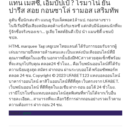
แทน เมสซี่, เอ็มบัปเป้ ? โรมาโน่ ยัน
ปารีส สอย กอนซาโล่ รามอส เสริมทัพ
ลูตัน ซื้อนักเตะทำ แมนยู รับแจ็คพอต1ล้านป. กองกลางชาว
ไนจีเรียมีชื่อเสียงสมัยเคยค้าแข้งกับเชลซี แต่กลับมีน้อยคนนักที่จะ
รู้จักชื่อจริงของเขา… จูเลีย โพสต์ยินดี เป๊ป นำ แมนซิตี้ แชมป์
ชปล.
HTML marquee Tag เคยูเบท ไทยแลนด์ ได้รับการยอมรับจากผู้
เล่นมากมายถึงหลายล้านคนและเป็นแหล่งบันเทิงออนไลน์ที่มี
คุณภาพที่สุดในเอเชีย นอกจากนั้นยังมีMCสาวสวยสุดเซ็กซี่พร้อม
ที่จะสนุกไปกับคุณ ตลอด24 ชั่วโมง… คือเว็บพนันออนไลน์ที่ได้รับ
ความนิยมสูงสุด สมัคร ฝากถอน ผ่านระบบออโต้ พร้อมซัพพอร์ท
ตลอด 24 ชม. Copyright © 2023 UFABET123 แทงบอลออนไลน์
บาคาร่าออนไลน์ คาสิโนออนไลน์ที่ดีที่สุด เว็บตรงจาก UFABET.
เว็บพนันออนไลน์ ที่ดีที่สุดในเอเชีย ฝาก-ถอน ออโต้ 24 ชั่วโมง.
เรามีโปรโมชั่นแทงบอลออนไลน์สุดพิเศษที่หาไม่ได้จากเว็บอื่น
รายละเอียด… สามารถที่จะเลือกวิธีการฝากถอนอย่างรวดเร็วตาม
ความต้องการ ฝาก-ถอน 24 ชม.
Posted in
game