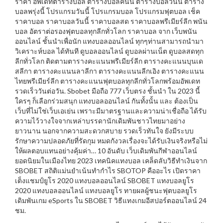
ราคา อัพเดทตารางบอล ตารางบอลคืนนี้ ตารางบอลวันนี้ ตาราง
บอลพรุ่งนี้ โปรแกรมวันนี้ โปรแกรมบอล โปรแกรมฟุตบอล เช็ค
ราคาบอล ราคาบอลวันนี้ ราคาบอลสด ราคาบอลพรีเมียร์ลีก พนัน
บอล อัตราต่อรองฟุตบอลทุกลีกทั่วโลก ราคาบอล จาก เว็บพนัน
ออนไลน์ ชั้นนำเพื่อนัก แทงบอลออนไลน์ ทุกๆท่านสามารถนำมา
วิเคราะห์บอล ได้ทันที ดูบอลออนไลน์ ดูบอลผ่านเน็ต ดูบอลสดทุก
ลีกทั่วโลก ติดตามตารางคะแนนพรีเมียร์ลีก ตารางคะแนนบุนเด
สลีกา ตารางคะแนนลาลีกา ตารางคะแนนลีกเอิง ตารางคะแนน
ไทยพรีเมียร์ลีก ตารางคะแนนฟุตบอลทุกลีกทั่วโลกพร้อมอัพเดท
รวดเร็ววันต่อวัน. Sbobet มือถือ 777 เว็บตรง ชั้นนำ ใน 2023 นี้
ใครๆ ก็เลือกร่วมสนุก แทงบอลออนไลน์ กันทั้งนั้น และ ต้องเป็น
เว็บที่ไม่ใช่เว็บเอเย่น เพราะมีมาตรฐานและความน่าเชื่อถือ ได้รับ
ความไว้วางใจจากเหล่าบรรดานักเดิมพันชาวไทยมาอย่าง
ยาวนาน นอกจากความสะดวกสบาย รวดเร็วทันใจ ยังมีระบบ
รักษาความปลอดภัยที่รัดกุม หมดกังวลเรื่องจะได้รับเงินจริงหรือไม่
ให้ผลตอบแทนอย่างคุ้มค่า… 10 อันดับ เว็บเดิมพันกีฬาออนไลน์
ยอดนิยมในเมืองไทย 2023 เทคนิคแทงบอล เคล็ดลับวิธีทำเงินจาก
SBOBET สถิติแม่นยำเน้นทำกำไร SBOTOP คืออะไร เปิดราคา
เต็งแชมป์ยูโร 2020 แทงบอลออนไลน์ SBOBET แทงบอลยูโร
2020 แทงบอลออนไลน์ แทงบอลยูโร ทายผลผู้ชนะฟุตบอลยูโร
เดิมพันเกม eSports ใน SBOBET วิธีแทงเกมอีสปอร์ตออนไลน์ 24
ชม.