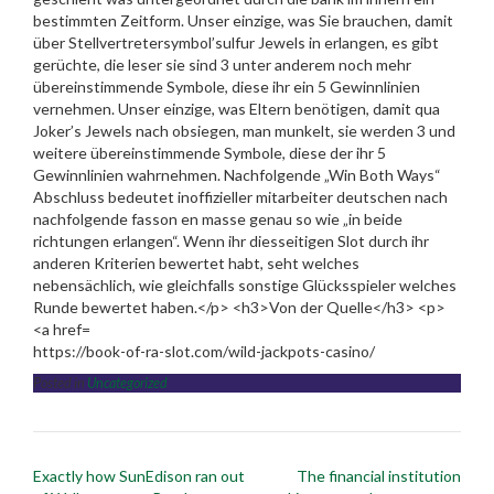
https://book-of-ra-slot.com/wild-jackpots-casino/
Posted in
Uncategorized
Post
Exactly how SunEdison ran out
The financial institution