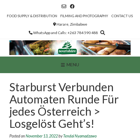
Skip
to
content
FOOD SUPPLY & DISTRIBUTION
FILMING AND PHOTOGRAPHY
CONTACT US
Harare, Zimbabwe
WhatsApp and Calls: +263 784 590 488
MENU
Starburst Verbunden
Automaten Runde Für
jedes Österreich >
Losgelöst Geht’s!
Posted on
November 13, 2022
by
Tendai Nyamadzawo