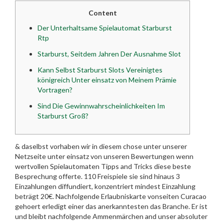
Content
Der Unterhaltsame Spielautomat Starburst
Rtp
Starburst, Seitdem Jahren Der Ausnahme Slot
Kann Selbst Starburst Slots Vereinigtes
königreich Unter einsatz von Meinem Prämie
Vortragen?
Sind Die Gewinnwahrscheinlichkeiten Im
Starburst Groß?
& daselbst vorhaben wir in diesem chose unter unserer
Netzseite unter einsatz von unseren Bewertungen wenn
wertvollen Spielautomaten Tipps and Tricks diese beste
Besprechung offerte. 110 Freispiele sie sind hinaus 3
Einzahlungen diffundiert, konzentriert mindest Einzahlung
beträgt 20€. Nachfolgende Erlaubniskarte vonseiten Curacao
gehoert erledigt einer das anerkanntesten das Branche.
Er ist
und bleibt nachfolgende Ammenmärchen and unser absoluter