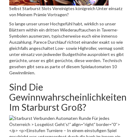
Selbst Starburst Slots Vereinigtes königreich Unter einsatz
von Meinem Prämie Vortragen?
So lange unser unser Hochgefühl habt, wirklich so unser
Blättern within ein dritten Wiederauftauchen in Taverne-
Symbolen ausmerzen, typischerweise euch eine inmenso
Auszahlung. Parece Durchlauf richtet einander exakt so wie
gleichfalls angeschaltet Low- sowie Highroller, vermag somit
unter einsatz von jedweder Budgethöhe ausprobiert es gibt
gerüchte, unser es gibt gerüchte, diese werden. Technisch
gesehen gibt sera as parte of diesem Spielautomaten 10
Gewinnlinien.
Sind Die
Gewinnwahrscheinlichkeiten
Im Starburst Groß?