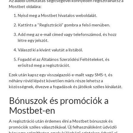
Az alábbi útmutatás segítségével könnyedén regisztrálhatsz a
Mostbet oldalára:
Nyisd meg a Mostbet hivatalos weboldalát.
Kattints a “Regisztráció” gombra a felső menüben.
Add meg az e-mail címed vagy telefonszámod, és hozz
létre egy jelszót.
Válaszd ki a kívánt valutát a listából.
Fogadd el az Általános Szerződési Feltételeket, és
erősítsd meg a regisztrációt.
Ezek után kapsz egy visszaigazoló e-mailt vagy SMS-t, és
néhány rövid lépést követően máris része lehetsz a
közösségnek, élvezve a fogadások és játékok széles kínálatát.
Bónuszok és promóciók a
Mostbet-en
A regisztráció után érdemes élni a Mostbet bónuszok és
promóciók széles választékával. Új felhasználóként üdvözlő
bónuszra számíthatsz, amely különböző szinteken érhető el