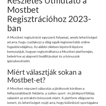
Részletes Útmutató a
Mostbet
Regisztrációhoz 2023-
ban
A Mostbet regisztráció egyszerű folyamat, amely lehetőséget
ad arra, hogy csatlakozz a világ egyik legismertebb online
fogadóirodájához. Az alábbi cikkben lépésről lépésre
bemutatjuk, hogyan regisztrálhatsz a Mostbet platformján,
beleértve az alapvető beállításokat és a bónuszok
igénybevételét.
Miért választják sokan a
Mostbet-et?
A Mostbet népszerű választás a játékosok körében a
felhasználóbarát felülete, a széles sport- és játékportfóliója,
valamint az attraktív bónuszok miatt. A platform világszerte
ismert, és lehetőséget nyújt arra, hogy különböző sportágakra