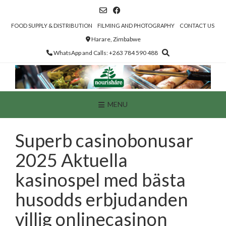
Skip
to
content
FOOD SUPPLY & DISTRIBUTION
FILMING AND PHOTOGRAPHY
CONTACT US
Harare, Zimbabwe
WhatsApp and Calls: +263 784 590 488
MENU
Superb casinobonusar
2025 Aktuella
kasinospel med bästa
husodds erbjudanden
villig onlinecasinon