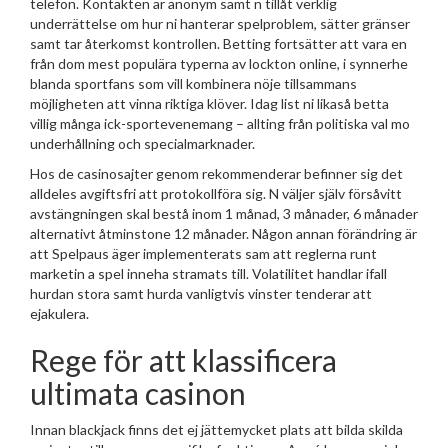
telefon. Kontakten är anonym samt n tillåt verklig
underrättelse om hur ni hanterar spelproblem, sätter gränser
samt tar återkomst kontrollen. Betting fortsätter att vara en
från dom mest populära typerna av lockton online, i synnerhe
blanda sportfans som vill kombinera nöje tillsammans
möjligheten att vinna riktiga klöver. Idag list ni likaså betta
villig många ick-sportevenemang – allting från politiska val mo
underhållning och specialmarknader.
Hos de casinosajter genom rekommenderar befinner sig det
alldeles avgiftsfri att protokollföra sig. N väljer själv försåvitt
avstängningen skal bestå inom 1 månad, 3 månader, 6 månader
alternativt åtminstone 12 månader. Någon annan förändring är
att Spelpaus äger implementerats sam att reglerna runt
marketin a spel inneha stramats till. Volatilitet handlar ifall
hurdan stora samt hurda vanligtvis vinster tenderar att
ejakulera.
Rege för att klassificera
ultimata casinon
Innan blackjack finns det ej jättemycket plats att bilda skilda