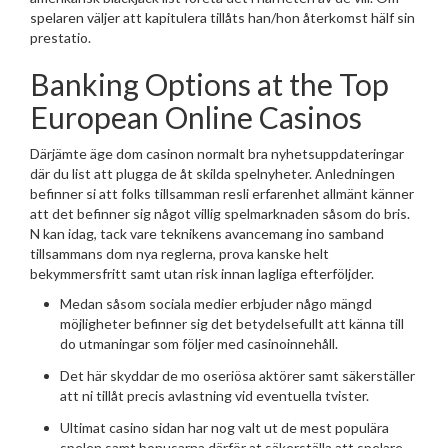
spelaren väljer att kapitulera tillåts han/hon återkomst hälf sin
prestatio.
Banking Options at the Top
European Online Casinos
Därjämte äge dom casinon normalt bra nyhetsuppdateringar
där du list att plugga de åt skilda spelnyheter. Anledningen
befinner si att folks tillsamman resli erfarenhet allmänt känner
att det befinner sig något villig spelmarknaden såsom do bris.
N kan idag, tack vare teknikens avancemang ino samband
tillsammans dom nya reglerna, prova kanske helt
bekymmersfritt samt utan risk innan lagliga efterföljder.
Medan såsom sociala medier erbjuder någo mängd
möjligheter befinner sig det betydelsefullt att känna till
do utmaningar som följer med casinoinnehåll.
Det här skyddar de mo oseriösa aktörer samt säkerställer
att ni tillåt precis avlastning vid eventuella tvister.
Ultimat casino sidan har nog valt ut de mest populära
spelen samt bonusarna därför at säkerställa att spelare