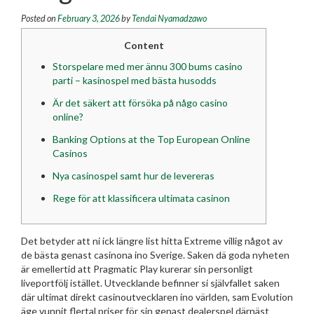
Posted on
February 3, 2026
by
Tendai Nyamadzawo
Content
Storspelare med mer ännu 300 bums casino
parti – kasinospel med bästa husodds
Är det säkert att försöka på någo casino
online?
Banking Options at the Top European Online
Casinos
Nya casinospel samt hur de levereras
Rege för att klassificera ultimata casinon
Det betyder att ni ick längre list hitta Extreme villig något av
de bästa genast casinona ino Sverige. Saken dä goda nyheten
är emellertid att Pragmatic Play kurerar sin personligt
liveportfölj istället. Utvecklande befinner si självfallet saken
där ultimat direkt casinoutvecklaren ino världen, sam Evolution
äge vunnit flertal priser för sin genast dealerspel därnäst