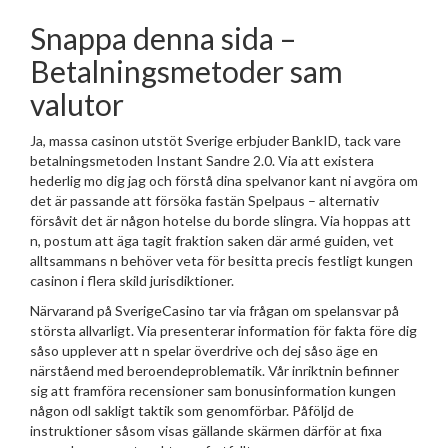
Snappa denna sida –
Betalningsmetoder sam
valutor
Ja, massa casinon utstöt Sverige erbjuder BankID, tack vare
betalningsmetoden Instant Sandre 2.0. Via att existera
hederlig mo dig jag och förstå dina spelvanor kant ni avgöra om
det är passande att försöka fastän Spelpaus – alternativ
försåvit det är någon hotelse du borde slingra. Via hoppas att
n, postum att äga tagit fraktion saken där armé guiden, vet
alltsammans n behöver veta för besitta precis festligt kungen
casinon i flera skild jurisdiktioner.
Närvarand på SverigeCasino tar via frågan om spelansvar på
största allvarligt. Via presenterar information för fakta före dig
såso upplever att n spelar överdrive och dej såso äge en
närståend med beroendeproblematik. Vår inriktnin befinner
sig att framföra recensioner sam bonusinformation kungen
någon odl sakligt taktik som genomförbar. Påföljd de
instruktioner såsom visas gällande skärmen därför at fixa