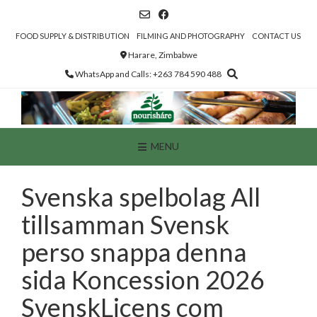
Skip
to
content
FOOD SUPPLY & DISTRIBUTION
FILMING AND PHOTOGRAPHY
CONTACT US
Harare, Zimbabwe
WhatsApp and Calls: +263 784 590 488
MENU
Svenska spelbolag All
tillsamman Svensk
perso snappa denna
sida Koncession 2026
SvenskLicens com