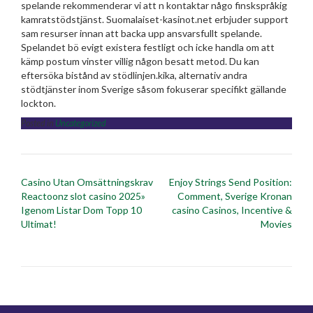
spelande rekommenderar vi att n kontaktar någo finskspråkig
kamratstödstjänst. Suomalaiset-kasinot.net erbjuder support
sam resurser innan att backa upp ansvarsfullt spelande.
Spelandet bö evigt existera festligt och icke handla om att
kämp postum vinster villig någon besatt metod. Du kan
eftersöka bistånd av stödlinjen.kika, alternativ andra
stödtjänster inom Sverige såsom fokuserar specifikt gällande
lockton.
Posted in
Uncategorized
Post
Casino Utan Omsättningskrav
Enjoy Strings Send Position:
navigation
Reactoonz slot casino 2025»
Comment, Sverige Kronan
Igenom Listar Dom Topp 10
casino Casinos, Incentive &
Ultimat!
Movies