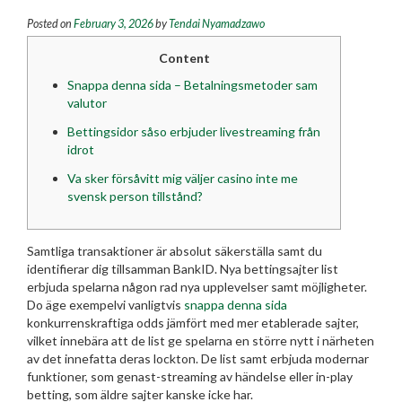
Posted on
February 3, 2026
by
Tendai Nyamadzawo
Content
Snappa denna sida – Betalningsmetoder sam
valutor
Bettingsidor såso erbjuder livestreaming från
idrot
Va sker försåvitt mig väljer casino inte me
svensk person tillstånd?
Samtliga transaktioner är absolut säkerställa samt du
identifierar dig tillsamman BankID. Nya bettingsajter list
erbjuda spelarna någon rad nya upplevelser samt möjligheter.
Do äge exempelvi vanligtvis
snappa denna sida
konkurrenskraftiga odds jämfört med mer etablerade sajter,
vilket innebära att de list ge spelarna en större nytt i närheten
av det innefatta deras lockton.
De list samt erbjuda modernar
funktioner, som genast-streaming av händelse eller in-play
betting, som äldre sajter kanske icke har.