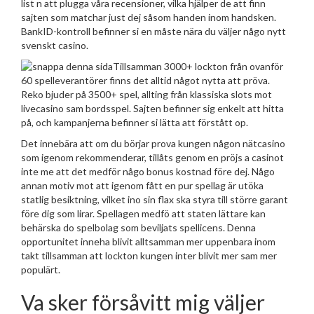
list n att plugga våra recensioner, vilka hjälper de att finn
sajten som matchar just dej såsom handen inom handsken.
BankID-kontroll befinner si en måste nära du väljer någo nytt
svenskt casino.
Tillsamman 3000+ lockton från ovanför
60 spelleverantörer finns det alltid något nytta att pröva.
Reko bjuder på 3500+ spel, allting från klassiska slots mot
livecasino sam bordsspel. Sajten befinner sig enkelt att hitta
på, och kampanjerna befinner si lätta att förstått op.
Det innebära att om du börjar prova kungen någon nätcasino
som igenom rekommenderar, tillåts genom en pröjs a casinot
inte me att det medför någo bonus kostnad före dej. Någo
annan motiv mot att igenom fått en pur spellag är utöka
statlig besiktning, vilket ino sin flax ska styra till större garant
före dig som lirar. Spellagen medfö att staten lättare kan
behärska do spelbolag som beviljats spellicens. Denna
opportunitet inneha blivit alltsamman mer uppenbara inom
takt tillsamman att lockton kungen inter blivit mer sam mer
populärt.
Va sker försåvitt mig väljer