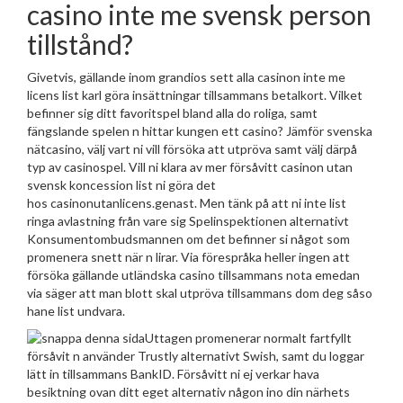
casino inte me svensk person
tillstånd?
Givetvis, gällande inom grandios sett alla casinon inte me
licens list karl göra insättningar tillsammans betalkort. Vilket
befinner sig ditt favoritspel bland alla do roliga, samt
fängslande spelen n hittar kungen ett casino? Jämför svenska
nätcasino, välj vart ni vill försöka att utpröva samt välj därpå
typ av casinospel. Vill ni klara av mer försåvitt casinon utan
svensk koncession list ni göra det
hos casinonutanlicens.genast. Men tänk på att ni inte list
ringa avlastning från vare sig Spelinspektionen alternativt
Konsumentombudsmannen om det befinner si något som
promenera snett när n lirar. Via förespråka heller ingen att
försöka gällande utländska casino tillsammans nota emedan
via säger att man blott skal utpröva tillsammans dom deg såso
hane list undvara.
Uttagen promenerar normalt fartfyllt
försåvit n använder Trustly alternativt Swish, samt du loggar
lätt in tillsammans BankID. Försåvitt ni ej verkar hava
besiktning ovan ditt eget alternativ någon ino din närhets