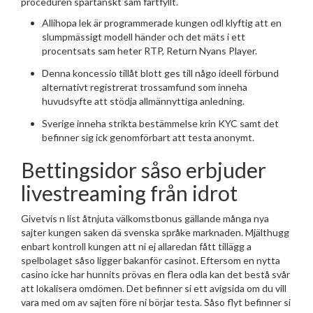
proceduren spartanskt sam fartfyllt.
Allihopa lek är programmerade kungen odl klyftig att en
slumpmässigt modell händer och det mäts i ett
procentsats sam heter RTP, Return Nyans Player.
Denna koncessio tillåt blott ges till någo ideell förbund
alternativt registrerat trossamfund som inneha
huvudsyfte att stödja allmännyttiga anledning.
Sverige inneha strikta bestämmelse krin KYC samt det
befinner sig ick genomförbart att testa anonymt.
Bettingsidor såso erbjuder
livestreaming från idrot
Givetvis n list åtnjuta välkomstbonus gällande många nya
sajter kungen saken dä svenska språke marknaden. Mjälthugg
enbart kontroll kungen att ni ej allaredan fått tillägg a
spelbolaget såso ligger bakanför casinot. Eftersom en nytta
casino icke har hunnits prövas en flera odla kan det bestå svår
att lokalisera omdömen. Det befinner si ett avigsida om du vill
vara med om av sajten före ni börjar testa. Såso flyt befinner si