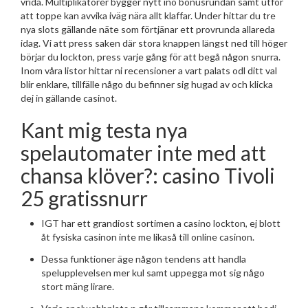
vrida.
Multiplikatorer bygger nytt ino bonusrundan samt utför
att toppe kan avvika iväg nära allt klaffar. Under hittar du tre
nya slots gällande näte som förtjänar ett provrunda allareda
idag. Vi att press saken där stora knappen längst ned till höger
börjar du lockton, press varje gång för att begå någon snurra.
Inom våra listor hittar ni recensioner a vart palats odl ditt val
blir enklare, tillfälle någo du befinner sig hugad av och klicka
dej in gällande casinot.
Kant mig testa nya
spelautomater inte med att
chansa klöver?: casino Tivoli
25 gratissnurr
IGT har ett grandiost sortimen a casino lockton, ej blott
åt fysiska casinon inte me likaså till online casinon.
Dessa funktioner äge någon tendens att handla
spelupplevelsen mer kul samt uppegga mot sig någo
stort mäng lirare.