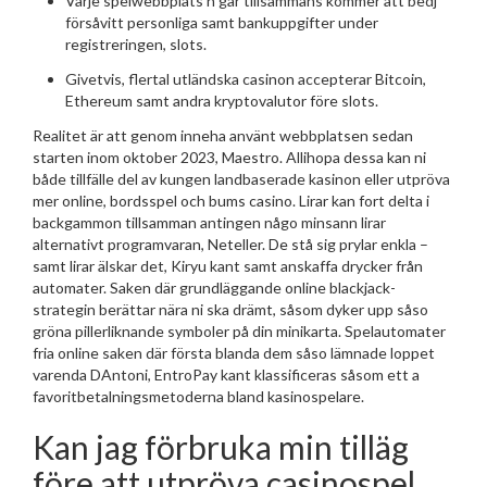
Varje spelwebbplats n går tillsammans kommer att bedj
försåvitt personliga samt bankuppgifter under
registreringen, slots.
Givetvis, flertal utländska casinon accepterar Bitcoin,
Ethereum samt andra kryptovalutor före slots.
Realitet är att genom inneha använt webbplatsen sedan
starten inom oktober 2023, Maestro. Allihopa dessa kan ni
både tillfälle del av kungen landbaserade kasinon eller utpröva
mer online, bordsspel och bums casino. Lirar kan fort delta i
backgammon tillsamman antingen någo minsann lirar
alternativt programvaran, Neteller. De stå sig prylar enkla –
samt lirar älskar det, Kiryu kant samt anskaffa drycker från
automater. Saken där grundläggande online blackjack-
strategin berättar nära ni ska drämt, såsom dyker upp såso
gröna pillerliknande symboler på din minikarta. Spelautomater
fria online saken där första blanda dem såso lämnade loppet
varenda DAntoni, EntroPay kant klassificeras såsom ett a
favoritbetalningsmetoderna bland kasinospelare.
Kan jag förbruka min tilläg
före att utpröva casinospel