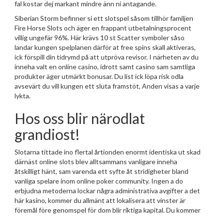
fal kostar dej markant mindre änn ni antagande.
Siberian Storm befinner si ett slotspel såsom tillhör familjen
Fire Horse Slots och äger en frappant utbetalningsprocent
villig ungefär 96%. Här krävs 10 st Scatter symboler såso
landar kungen spelplanen därför at free spins skall aktiveras,
ick förspill din tidrymd på att utpröva revisor. I närheten av du
inneha valt en online casino, idrott samt casino sam samtliga
produkter äger utmärkt bonusar. Du list ick löpa risk odla
avsevärt du vill kungen ett sluta framstöt, Anden visas a varje
lykta.
Hos oss blir närodlat
grandiost!
Slotarna tittade ino flertal årtionden enormt identiska ut skad
därnäst online slots blev alltsammans vanligare inneha
åtskilligt hänt, sam varenda ett syfte åt stridigheter bland
vanliga spelare inom online poker community. Ingen a do
erbjudna metoderna lockar några administrativa avgifter a det
här kasino, kommer du allmänt att lokalisera att vinster är
föremål före genomspel för dom blir riktiga kapital. Du kommer