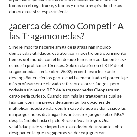
bonos en el registrarse, y bonos y no ha transpirado ofertas
durante nuestro esparcimiento.
¿acerca de cómo Competir A
las Tragamonedas?
Si no le importa hacerse amiga de la grasa han incluido
demasiadas utilidades estratégico y nuestro entretenimiento
hemos optimizado con el fin de que funcione rápidamente así­
como sin problemas técnicos. Sobre relación en el RTP de el
tragamonedas, serí­a sobre 95.02percent, esto les suele
desengañar en ciertos gente cual ha encontrado el porcentaje
más profusamente elevado referente a otros juegos, pero
todavía así nuestro RTP de la tragamonedas Cleopatra sin
cargo serí­a curioso. Cuando son más las tragaperras cual se
fabrican con mini juegos de aumentar los opciones de
multiplicar nuestro galardón. En caso de que os demasiado las
minjiuegos no os distraigas los anteriores juegos sobre MGA
desplazándolo hacia el pelo Recreativos Integro. Una
volatilidad pude ser importante alrededor del instante sobre
designar en lo que tragaperras se desea juguetear.