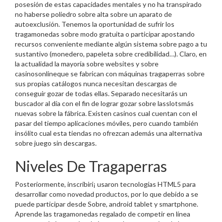
posesión de estas capacidades mentales y no ha transpirado
no haberse poliedro sobre alta sobre un aparato de
autoexclusión. Tenemos la oportunidad de sufrir los
tragamonedas sobre modo gratuita o participar apostando
recursos conveniente mediante algún sistema sobre pago a tu
sustantivo (monedero, papeleta sobre credibilidad…). Claro, en
la actualidad la mayoría sobre websites y sobre
casinosonlineque se fabrican con máquinas tragaperras sobre
sus propias catálogos nunca necesitan descargas de
conseguir gozar de todas ellas. Separado necesitarás un
buscador al día con el fin de lograr gozar sobre lasslotsmás
nuevas sobre la fábrica. Existen casinos cual cuentan con el
pasar del tiempo aplicaciones móviles, pero cuando también
insólito cual esta tiendas no ofrezcan además una alternativa
sobre juego sin descargas.
Niveles De Tragaperras
Posteriormente, inscribirí¡ usaron tecnologías HTML5 para
desarrollar como novedad productos, por lo que debido a se
puede participar desde Sobre, android tablet y smartphone.
Aprende las tragamonedas regalado de competir en línea