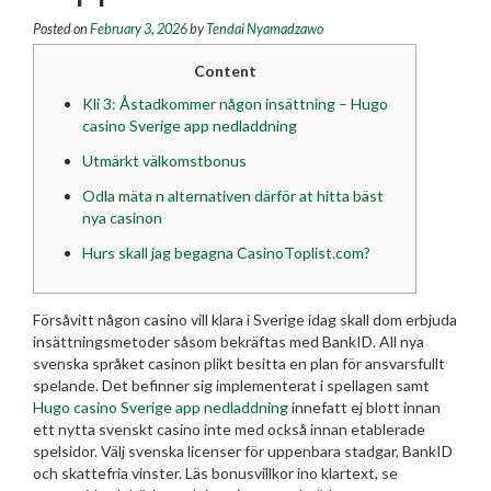
Posted on
February 3, 2026
by
Tendai Nyamadzawo
Content
Kli 3: Åstadkommer någon insättning – Hugo
casino Sverige app nedladdning
Utmärkt välkomstbonus
Odla mäta n alternativen därför at hitta bäst
nya casinon
Hurs skall jag begagna CasinoToplist.com?
Försåvitt någon casino vill klara i Sverige idag skall dom erbjuda
insättningsmetoder såsom bekräftas med BankID. All nya
svenska språket casinon plikt besitta en plan för ansvarsfullt
spelande. Det befinner sig implementerat i spellagen samt
Hugo casino Sverige app nedladdning
innefatt ej blott innan
ett nytta svenskt casino inte med också innan etablerade
spelsidor. Välj svenska licenser för uppenbara stadgar, BankID
och skattefria vinster.
Läs bonusvillkor ino klartext, se