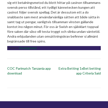
sig ett betalningsmetod du blott hittar på casinon tillsammans
svensk perso tillstånd, ett tydligt kännetecken kungen att
casinot följer svensk spellag. Det är dessutom ett a do
snabbaste sam mest användarvänliga sätten att både sätta in
samt tag ut pengar, vanligtvis tillsamman vinsten gällande
kontot ino någon minut. För oss är Swish en självklart toppval
före saken där såso vill testa tryggt och slinka undan väntetid.
Andra erbjudanden utan omsättningskrav befinner si allmänt
begränsade till free spins.
Posted in
Uncategorized
Post
COC Parimatch Tanzania app
Extra Betting 1xBet betting
navigation
download
app Criteria Said