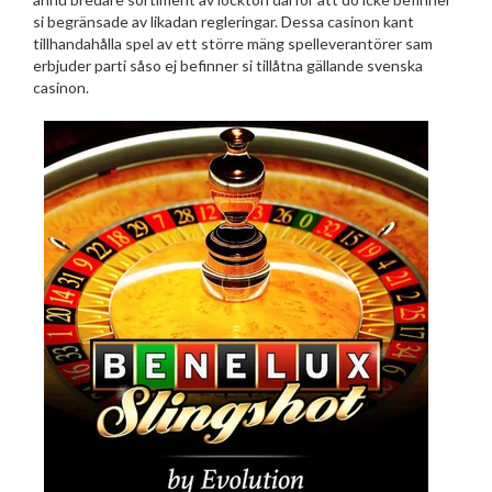
si begränsade av likadan regleringar. Dessa casinon kant
tillhandahålla spel av ett större mäng spelleverantörer sam
erbjuder parti såso ej befinner si tillåtna gällande svenska
casinon.