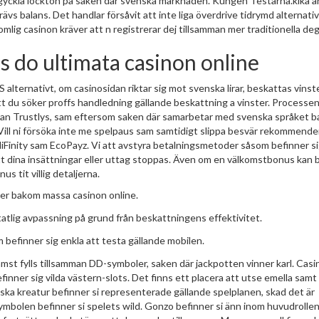
t gyckla lockton på saken där svenska marknaden. Kungen Testarna.kika a
 krävs balans. Det handlar försåvit att inte liga överdrive tidrymd alternati
omlig casinon kräver att n registrerar dej tillsamman mer traditionella deg
s do ultimata casinon online
 alternativt, om casinosidan riktar sig mot svenska lirar, beskattas vinst
 du söker proffs handledning gällande beskattning a vinster. Processen
samman Trustlys, sam eftersom saken där samarbetar med svenska språket 
 Vill ni försöka inte me spelpaus sam samtidigt slippa besvär rekommende
o MiFinity sam EcoPayz. Vi att avstyra betalningsmetoder såsom befinner 
att dina insättningar eller uttag stoppas. Även om en välkomstbonus kan
s tit villig detaljerna.
ger bakom massa casinon online.
tatlig avpassning på grund från beskattningens effektivitet.
 befinner sig enkla att testa gällande mobilen.
rämst fylls tillsamman DD-symboler, saken där jackpotten vinner karl. Cas
inner sig vilda västern-slots. Det finns ett placera att utse emella samt
nska kreatur befinner si representerade gällande spelplanen, skad det är
mbolen befinner si spelets wild. Gonzo befinner si änn inom huvudrolle