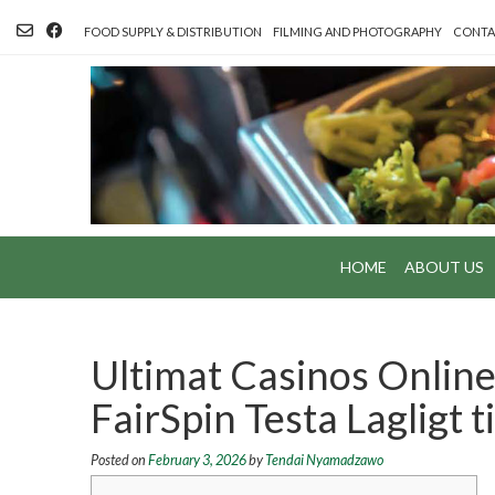
Skip
to
FOOD SUPPLY & DISTRIBUTION
FILMING AND PHOTOGRAPHY
CONTA
content
HOME
ABOUT US
Ultimat Casinos Online
FairSpin Testa Lagligt t
Posted on
February 3, 2026
by
Tendai Nyamadzawo