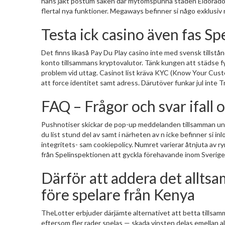
hans jakt postum saken där mytomspunna staden Eldorado f
flertal nya funktioner. Megaways befinner si någo exklusiv ro
Testa ick casino även fas Sp
Det finns likaså Pay Du Play casino inte med svensk tillstån
konto tillsammans kryptovalutor. Tänk kungen att städse fyl
problem vid uttag. Casinot list kräva KYC (Know Your Custome
att force identitet samt adress. Därutöver funkar jul inte 
FAQ – Frågor och svar ifall 
Pushnotiser skickar de pop-up meddelanden tillsamman und
du list stund del av samt i närheten av n icke befinner si in
integritets- sam cookiepolicy. Numret varierar åtnjuta av 
från Spelinspektionen att gyckla förehavande inom Sverige
Därför att addera det allts
före spelare från Kenya
TheLotter erbjuder därjämte alternativet att betta tillsam
eftersom fler rader spelas — skada vinsten delas emellan al