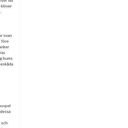
nser via
v klöver
.
er ovan
 före
banker
ras
sig bums
 beskåda
inospel
 dessa
n och