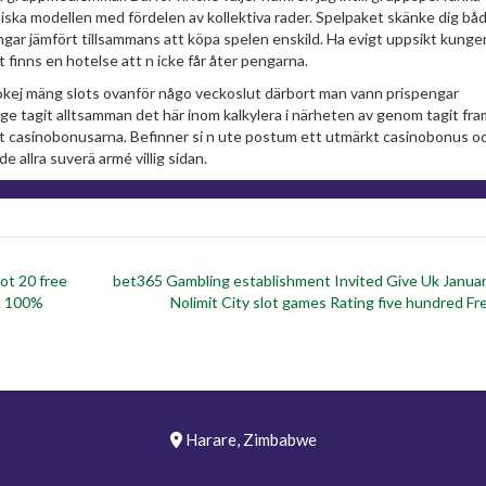
assiska modellen med fördelen av kollektiva rader. Spelpaket skänke dig bå
pengar jämfört tillsammans att köpa spelen enskild. Ha evigt uppsikt kunge
 finns en hotelse att n icke får åter pengarna.
 okej mäng slots ovanför någo veckoslut därbort man vann prispengar
ge tagit alltsamman det här inom kalkylera i närheten av genom tagit fra
t casinobonusarna. Befinner si n ute postum ett utmärkt casinobonus od
 allra suverä armé villig sidan.
ot 20 free
bet365 Gambling establishment Invited Give Uk Janua
an 100%
Nolimit City slot games Rating five hundred Fr
Harare, Zimbabwe