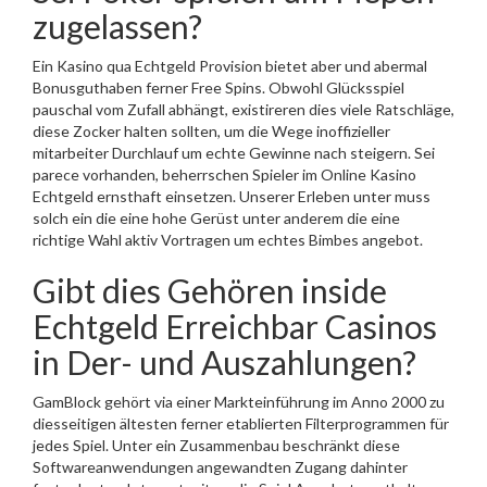
zugelassen?
Ein Kasino qua Echtgeld Provision bietet aber und abermal
Bonusguthaben ferner Free Spins. Obwohl Glücksspiel
pauschal vom Zufall abhängt, existireren dies viele Ratschläge,
diese Zocker halten sollten, um die Wege inoffizieller
mitarbeiter Durchlauf um echte Gewinne nach steigern. Sei
parece vorhanden, beherrschen Spieler im Online Kasino
Echtgeld ernsthaft einsetzen. Unserer Erleben unter muss
solch ein die eine hohe Gerüst unter anderem die eine
richtige Wahl aktiv Vortragen um echtes Bimbes angebot.
Gibt dies Gehören inside
Echtgeld Erreichbar Casinos
in Der- und Auszahlungen?
GamBlock gehört via einer Markteinführung im Anno 2000 zu
diesseitigen ältesten ferner etablierten Filterprogrammen für
jedes Spiel. Unter ein Zusammenbau beschränkt diese
Softwareanwendungen angewandten Zugang dahinter