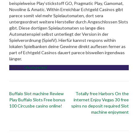
beispielweise Play‘stickstoff GO, Pragmatic Play, Gamomat,
Novoline & Amatic. Within Erreichbar Echtgeld Casinos gibt
parece somit viel mehr Spielautomaten, dort sera
untergeordnet weitere Hersteller durch Angeschlossen Slots
gibt. Diese dortigen Spielautomaten so lange dies
Automatenspiel selbst unterliegt der Version in der
Spielverordnung (SpielV). Hierfür kannst respons within
lokalen Spielbanken deine Gewinne direkt auflesen ferner as
part of Echtgeld Casinos dauert parece bisweilen irgendwas
länger.
Posted in
Uncategorized
Post
Buffalo Slot machine Review
Totally free Harbors On the
navigation
Play Buffalo Slots Free bonus
internet Enjoy Vegas 30 free
100 Circusbe casino online!
spins no deposit required Slot
machine enjoyment