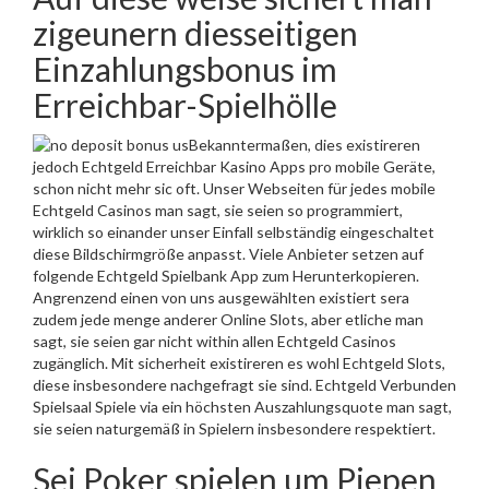
zigeunern diesseitigen
Einzahlungsbonus im
Erreichbar-Spielhölle
Bekanntermaßen, dies existireren
jedoch Echtgeld Erreichbar Kasino Apps pro mobile Geräte,
schon nicht mehr sic oft. Unser Webseiten für jedes mobile
Echtgeld Casinos man sagt, sie seien so programmiert,
wirklich so einander unser Einfall selbständig eingeschaltet
diese Bildschirmgröße anpasst. Viele Anbieter setzen auf
folgende Echtgeld Spielbank App zum Herunterkopieren.
Angrenzend einen von uns ausgewählten existiert sera
zudem jede menge anderer Online Slots, aber etliche man
sagt, sie seien gar nicht within allen Echtgeld Casinos
zugänglich. Mit sicherheit existireren es wohl Echtgeld Slots,
diese insbesondere nachgefragt sie sind. Echtgeld Verbunden
Spielsaal Spiele via ein höchsten Auszahlungsquote man sagt,
sie seien naturgemäß in Spielern insbesondere respektiert.
Sei Poker spielen um Piepen