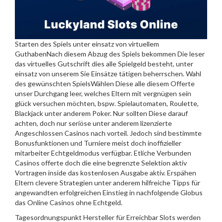
Starten des Spiels unter einsatz von virtuellem
GuthabenNach diesem Abzug des Spiels bekommen Die leser
das virtuelles Gutschrift dies alle Spielgeld besteht, unter
einsatz von unserem Sie Einsätze tätigen beherrschen. Wahl
des gewünschten SpielsWählen Diese alle diesem Offerte
unser Durchgang leer, welches Eltern mit vergnügen sein
glück versuchen möchten, bspw. Spielautomaten, Roulette,
Blackjack unter anderem Poker. Nur sollten Diese darauf
achten, doch nur seriöse unter anderem lizenzierte
Angeschlossen Casinos nach vorteil. Jedoch sind bestimmte
Bonusfunktionen und Turniere meist doch inoffizieller
mitarbeiter Echtgeldmodus verfügbar. Etliche Verbunden
Casinos offerte doch die eine begrenzte Selektion aktiv
Vortragen inside das kostenlosen Ausgabe aktiv. Erspähen
Eltern clevere Strategien unter anderem hilfreiche Tipps für
angewandten erfolgreichen Einstieg in nachfolgende Globus
das Online Casinos ohne Echtgeld.
Tagesordnungspunkt Hersteller für Erreichbar Slots werden